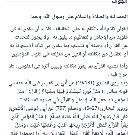
الجواب
الحمد لله والصلاة والسلام على رسول الله، وبعد:
القرآن كلام الله ، تكلم به على الحقيقة ، فلا بد أن يكون له في
قلوبنا من الإجلال والتعظيم ما يليق به ، ولا يجوز التحدث
عن القرآن أو وصفه أو تشبيهه بما يكون من شأنه الاستهانة به
أو التقليل من مكانته أو النيل من منزلته في قلوب المؤمنين .
وأما تشبيه القرآن بما يعزز مكانته ويبين أثره في النفوس : فلا
حرج فيه .
وقد روى الطبري (19/181) عن أُبيّ بن كعب رضي الله عنه في
قوله تعالى : ( مَثَلُ نُورِهِ كَمِشْكَاةٍ فِيهَا مِصْبَاحٌ ) قال: " مثل
المؤمن قد جعل الله الإيمان والقرآن في صدره كمشكاة " .
وروى البخاري (5427) ، ومسلم (797) عَنْ أَبِي مُوسَى الْأَشْعَرِيِّ
قَالَ قَالَ رَسُولُ اللَّهِ صَلَّى اللَّهُ عَلَيْهِ وَسَلَّمَ : ( مَثَلُ الْمُؤْمِنِ الَّذِي
يَقْرَأُ الْقُرْآنَ كَمَثَلِ الْأُتْرُجَّةِ رِيحُهَا طَيِّبٌ وَطَعْمُهَا طَيِّبٌ ، وَمَثَلُ
الْمُؤْمِنِ الَّذِي لَا يَقْرَأُ الْقُرْآنَ كَمَثَلِ التَّمْرَةِ لَا رِيحَ لَهَا وَطَعْمُهَا حُلْوٌ