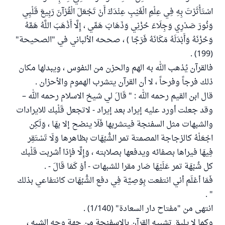
اسْتَأْثَرْتَ بِهِ فِي عِلْمِ الْغَيْبِ عِنْدَكَ أَنْ تَجْعَلَ الْقُرْآنَ رَبِيعَ قَلْبِي
وَنُورَ صَدْرِي وَجِلَاءَ حُزْنِي وَذَهَابَ هَمِّي ، إِلَّا أَذْهَبَ اللَّهُ هَمَّهُ
وَحُزْنَهُ وَأَبْدَلَهُ مَكَانَهُ فَرَجًا ) ، صححه الألباني في "الصحيحة"
(199) .
فالقرآن يُذهب الله به الهم والحزن من النفوس ، ويبدلها مكان
ذلك فرجاً وفرحاً ، لا أن القرآن يتشرب الهموم والأحزان .
قال ابن القيم رحمه الله : " قَالَ لي شيخ الاسلام رحمه الله –
وقد جعلت أورد عليه إيراد بعد إيراد - لاتجعل قَلْبك للايرادات
والشبهات مثل السفنجة فيتشربها فَلَا ينضح إلا بهَا ، وَلَكِن
اجْعَلْهُ كالزجاجة المصمتة تمر الشُّبُهَات بظاهرها وَلَا تَسْتَقِر
فِيهَا فيراها بصفائه ويدفعها بصلابته ، وَإِلَّا فإذا أشربت قَلْبك
كل شُبْهَة تمر عَلَيْهَا صَار مقرا للشبهات - أوْ كَمَا قَالَ - .
فَمَا أعْلَم أني انتفعت بِوَصِيَّة فِي دفع الشُّبُهَات كانتفاعي بذلك
" .
انتهى من "مفتاح دار السعادة" (1/140) .
وكما لا يليق تشبيه القرآن بالإسفنجة من جهة وجه الشبه ،