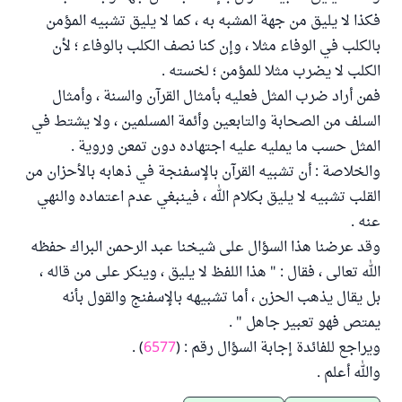
فكذا لا يليق من جهة المشبه به ، كما لا يليق تشبيه المؤمن
بالكلب في الوفاء مثلا ، وإن كنا نصف الكلب بالوفاء ؛ لأن
الكلب لا يضرب مثلا للمؤمن ؛ لخسته .
فمن أراد ضرب المثل فعليه بأمثال القرآن والسنة ، وأمثال
السلف من الصحابة والتابعين وأئمة المسلمين ، ولا يشتط في
المثل حسب ما يمليه عليه اجتهاده دون تمعن وروية .
والخلاصة : أن تشبيه القرآن بالإسفنجة في ذهابه بالأحزان من
القلب تشبيه لا يليق بكلام الله ، فينبغي عدم اعتماده والنهي
عنه .
وقد عرضنا هذا السؤال على شيخنا عبد الرحمن البراك حفظه
الله تعالى ، فقال : " هذا اللفظ لا يليق ، وينكر على من قاله ،
بل يقال يذهب الحزن ، أما تشبيهه بالإسفنج والقول بأنه
يمتص فهو تعبير جاهل " .
ويراجع للفائدة إجابة السؤال رقم : (
6577
) .
والله أعلم .