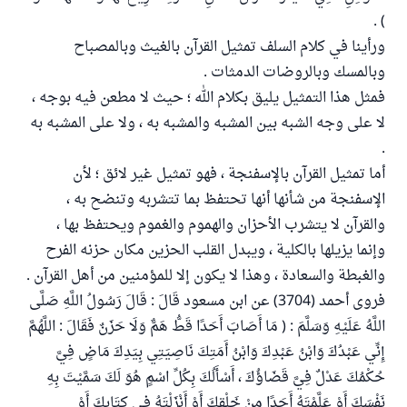
) .
ورأينا في كلام السلف تمثيل القرآن بالغيث وبالمصباح
وبالمسك وبالروضات الدمثات .
فمثل هذا التمثيل يليق بكلام الله ؛ حيث لا مطعن فيه بوجه ،
لا على وجه الشبه بين المشبه والمشبه به ، ولا على المشبه به
.
أما تمثيل القرآن بالإسفنجة ، فهو تمثيل غير لائق ؛ لأن
الإسفنجة من شأنها أنها تحتفظ بما تتشربه وتنضح به ،
والقرآن لا يتشرب الأحزان والهموم والغموم ويحتفظ بها ،
وإنما يزيلها بالكلية ، ويبدل القلب الحزين مكان حزنه الفرح
والغبطة والسعادة ، وهذا لا يكون إلا للمؤمنين من أهل القرآن .
فروى أحمد (3704) عن ابن مسعود قَالَ : قَالَ رَسُولُ اللَّهِ صَلَّى
اللَّهُ عَلَيْهِ وَسَلَّمَ : ( مَا أَصَابَ أَحَدًا قَطُّ هَمٌّ وَلَا حَزَنٌ فَقَالَ : اللَّهُمَّ
إِنِّي عَبْدُكَ وَابْنُ عَبْدِكَ وَابْنُ أَمَتِكَ نَاصِيَتِي بِيَدِكَ مَاضٍ فِيَّ
حُكْمُكَ عَدْلٌ فِيَّ قَضَاؤُكَ ، أَسْأَلُكَ بِكُلِّ اسْمٍ هُوَ لَكَ سَمَّيْتَ بِهِ
نَفْسَكَ أَوْ عَلَّمْتَهُ أَحَدًا مِنْ خَلْقِكَ أَوْ أَنْزَلْتَهُ فِي كِتَابِكَ أَوْ