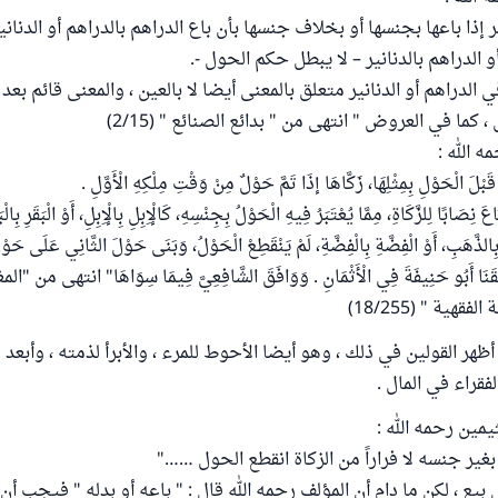
ر إذا باعها بجنسها أو بخلاف جنسها بأن باع الدراهم بالدراهم أو الدنانير 
أو الدراهم بالدنانير – لا يبطل حكم الحول -.
 الدراهم أو الدنانير متعلق بالمعنى أيضا لا بالعين ، والمعنى قائم بعد ا
ما في العروض " انتهى من " بدائع الصنائع " (2/15)
ه الله :
َبْلَ الْحَوْلِ بِمِثْلِهَا، زَكَّاهَا إذَا تَمَّ حَوْلٌ مِنْ وَقْتِ مِلْكِهِ الْأَوَّلِ .
اعَ نِصَابًا لِلزَّكَاةِ، مِمَّا يُعْتَبَرُ فِيهِ الْحَوْلُ بِجِنْسِهِ، كَالْإِبِلِ بِالْإِبِلِ، أَوْ الْبَقَرِ بِالْبَق
 بِالذَّهَبِ، أَوْ الْفِضَّةِ بِالْفِضَّةِ، لَمْ يَنْقَطِعْ الْحَوْلُ، وَبَنَى حَوْلَ الثَّانِي عَلَى حَوْلِ 
هية " (18/255)
أظهر القولين في ذلك ، وهو أيضا الأحوط للمرء ، والأبرأ لذمته ، وأبعد 
قراء في المال .
مين رحمه الله :
ه بغير جنسه لا فراراً من الزكاة انقطع الحول ……"
ل بيع ، لكن ما دام أن المؤلف رحمه الله قال : " باعه أو بدله " فيجب أن