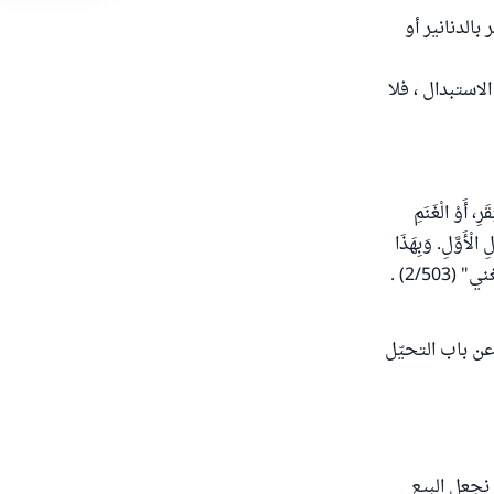
بالدنانير أو
لاستبدال ، فلا
َرِ، أَوْ الْغَنَمِ
الْأَوَّلِ. وَبِهَذَا
قَالَ مَالِكٌ ... وَوَافَقَنَا أَبُو حَنِيفَةَ فِي الْأَثْمَانِ . وَوَافَقَ الشَّافِعِيَّ فِيمَا سِوَاهَا" انتهى من "المغني" (2/503) .
عن باب التحيّل
 نجعل البيع