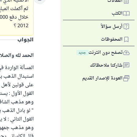
الأصلية الذي اش
المقالات
الكتب
2012 ؟
أرسل سؤالاً
الجواب
المحفوظات
تصفح دون انترنت
جديد
الحمد لله والصلا
شاركنا ملاحظاتك
المسألة الواردة ف
استبدال الذهب بال
العودة للإصدار القديم
على قولين لأهل ال
القول الأول : يست
وهو مذهب الشافعية
" لو بادل الذهب با
القول الثاني : لا
وهو مذهب جمهور ا
قال الكاساني رحمه