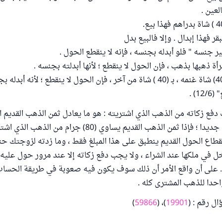
العين .
غير جنسه " فلو أبدله بجنسه ، فإنه لا ينقطع الحول .
رأة ذهبها بذهب ، فإن الحول لا ينقطع ؛ لأنها أبدلته بجنسه .
أو يبيع صاحب (40) شاة غنمه ، بـ (40 ) شاة من آخر ، فإن الحول لا ينقطع ؛ لأنه 
1) .
دفع زكاته من الذهب الذي اشتريته : هو ما يعادل ثمن الذهب القديم ا
واشتريت به ذهبا جديدا ؛ فإذا ثمن الذهب القديم يساوي (80) جرام 
قطاع الحول القديم ينطبق على هذا المبلغ فقط ، وما زدته لزوجتك حت
) إنما دخل في ملكها عند الشراء ، ولا يجب دفع زكاته إلا عند مرور حول عل
 على أن واقع الأمر أن ذلك سوف يكون فيه صعوبة في طريقة الحساب 
احدا للذهب المشترى كله .
ل رقم : (
19901
)، (
59866
)