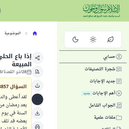
الموضوعية
إذا باع الحل
حسابي
المبيعة
شجرة التصنيفات
28/ذو القعدة/1433 الموافق 14/أكتوبر/2012
جديد الإجابات
السؤال
3857
أهم الإجابات
جديد
الجواب الشامل
ملفات علمية