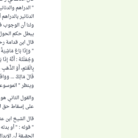
" الدراهم والدناني
الدنانير بالدراهم 
ولنا أن الوجوب في
يبطل حكم الحول ، ك
قال ابن قدامة رحم
" وَإِذَا بَاعَ مَاشِيَةً ق
وَجُمْلَتُهُ : أَنَّهُ إذَا بَ
بِالْغَنَمِ، أَوْ الذَّهَبِ
وينظر " الموسوعة الفق
والقول الثاني هو 
على إسقاط حق الف
قال الشيخ ابن عثي
" قوله : " أو بدل
الحقيقة أن الإبدا