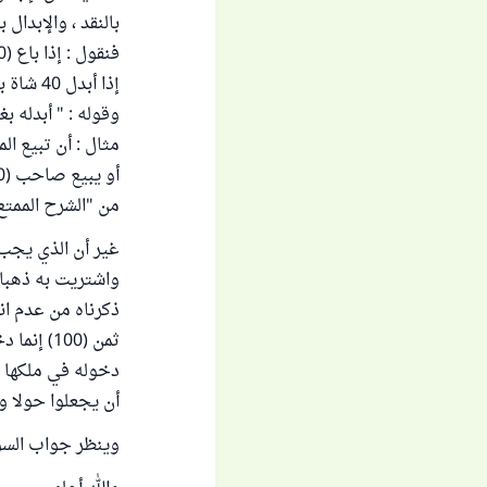
بالنقد ، والإبدال ب
فنقول : إذا باع (40 ) شاة بدراهم فهذا بيع.
إذا أبدل 40 شاة ببقر فهذا إبدال . وإلا فالبيع بدل
وقوله : " أبدله ب
مثال : أن تبيع الم
من "الشرح الممتع" (2/6
غير أن الذي يجب 
ذكرناه من عدم ان
ثمن (100
دخوله في ملكها .
أن يجعلوا حولا و
وينظر جواب السؤا