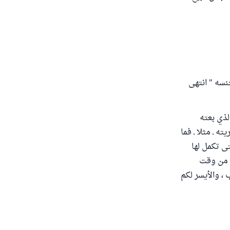
أبدله بجنسه " انتهى
لذي بعته
من الذهب الذي اشتريته ـ مثلا ـ فما
ى تكمل لها
يه من وقت
، والأيسر لكم