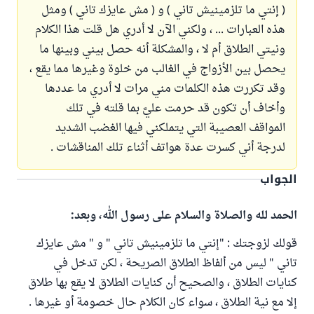
( إنتي ما تلزمينيش تاني ) و ( مش عايزك تاني ) ومثل
هذه العبارات ... ، ولكني الآن لا أدري هل قلت هذا الكلام
ونيتي الطلاق أم لا ، والمشكلة أنه حصل بيني وبينها ما
يحصل بين الأزواج في الغالب من خلوة وغيرها مما يقع ،
وقد تكررت هذه الكلمات مني مرات لا أدري ما عددها
وأخاف أن تكون قد حرمت عليَّ بما قلته في تلك
المواقف العصيبة التي يتملكني فيها الغضب الشديد
لدرجة أني كسرت عدة هواتف أثناء تلك المناقشات .
الجواب
الحمد لله والصلاة والسلام على رسول الله، وبعد:
قولك لزوجتك : "إنتي ما تلزمينيش تاني " و " مش عايزك
تاني " ليس من ألفاظ الطلاق الصريحة ، لكن تدخل في
كنايات الطلاق ، والصحيح أن كنايات الطلاق لا يقع بها طلاق
إلا مع نية الطلاق ، سواء كان الكلام حال خصومة أو غيرها .