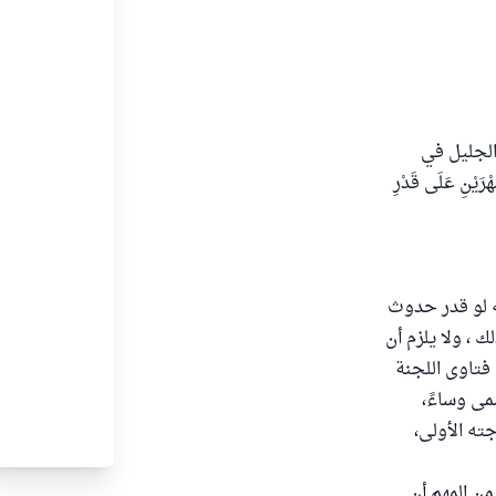
لجليل في
ْ شَهْرَيْنِ عَلَى قَدْرِ
ه لو قدر حدوث
 ، ولا يلزم أن
فتاوى اللجنة
ا يسمى وساءً،
ته الأولى،
من المهم أن