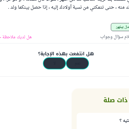
منه ، حتى تتمكني من نسبة أولادك إليه ، إذا حصل بينكما ولد .
دل بينهن
لام سؤال وجواب
هل لديك ملاحظة ح
هل انتفعت بهذه الإجابة؟
نعم
لا
ذات صلة
يه ؟