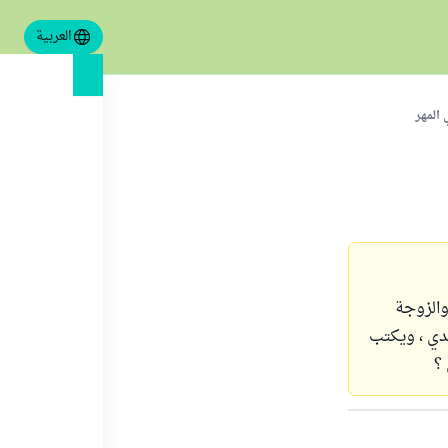
العربية
 المهر
ن : الزوجة الأولى عنده منها 3 بنات ، والزوجة
لدي ، ويكتب
؟