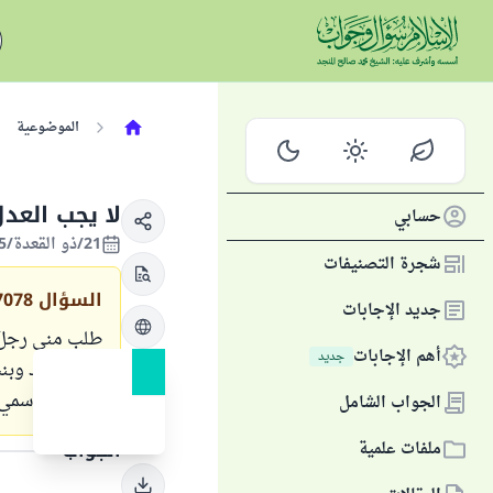
الموضوعية
لا يجب العد
حسابي
21/ذو القعدة/1435 الموافق 16/سبتمبر/2014
شجرة التصنيفات
السؤال
7078
جديد الإجابات
أهم الإجابات
جديد
الثانية ولد وب
لي شقة باسمي 
الجواب الشامل
ملفات علمية
الجواب