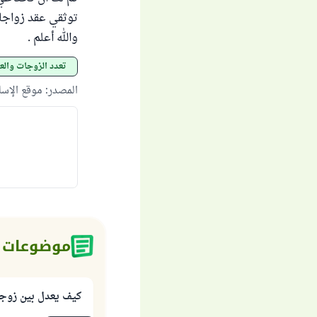
توثقي عقد زواجك 
والله أعلم .
تعدد الزوجات والع
المصدر
:
موقع الإس
موضوعات 
كيف يعدل بين زوجت