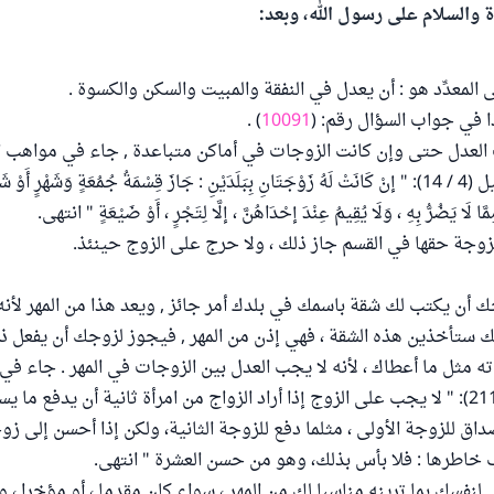
ة والسلام على رسول الله، وبعد:
المعدِّد هو : أن يعدل في النفقة والمبيت والسكن والكسوة .
 في جواب السؤال رقم: (
10091
) .
لعدل حتى وإن كانت الزوجات في أماكن متباعدة , جاء في مواهب ا
شرح مختصر خليل (4 / 14): " إنْ كَانَتْ لَهُ زَوْجَتَانِ بِبَلَدَيْنِ : جَازَ قِسْمَةُ جُمُعَةٍ وَشَهْرٍ أَو
مَّا لَا يَضُرُّ بِهِ ، وَلَا يُقِيمُ عِنْدَ إحْدَاهُنَّ ، إلَّا لِتَجْرٍ ، أَوْ ضَيْعَةٍ " انتهى.
وجة حقها في القسم جاز ذلك ، ولا حرج على الزوج حينئذ.
ك أن يكتب لك شقة باسمك في بلدك أمر جائز , ويعد هذا من المهر لأن
نك ستأخذين هذه الشقة ، فهي إذن من المهر , فيجوز لزوجك أن يفعل ذلك
 مثل ما أعطاك ، لأنه لا يجب العدل بين الزوجات في المهر . جاء في 
الدائمة - 1 (19 / 211): " لا يجب على الزوج إذا أراد الزواج من امرأة ثانية أن يدفع م
ق للزوجة الأولى ، مثلما دفع للزوجة الثانية، ولكن إذا أحسن إلى زوج
خاطرها : فلا بأس بذلك، وهو من حسن العشرة " انتهى.
نفسك بما ترينه مناسبا لك من المهر ، سواء كان مقدما ، أو مؤخرا ، و