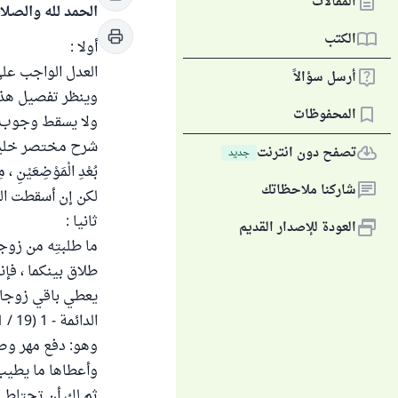
المقالات
الحمد لله والصلا
الكتب
أولا :
العدل الواجب على 
أرسل سؤالاً
وينظر تفصيل هذا
المحفوظات
ولا يسقط وجوب ا
تصفح دون انترنت
جديد
بُعْدِ الْمَوْضِعَيْنِ ، مِ
شاركنا ملاحظاتك
لكن إن أسقطت الز
ثانيا :
العودة للإصدار القديم
ما طلبتِه من زوج
طلاق بينكما ، فإ
يعطي باقي زوجاته
وهو: دفع مهر وصدا
وأعطاها ما يطيب 
ثم لك أن تحتاطي ل