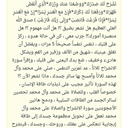
نَشْرَحْ لَكَ صَدْرَكَ*وَوَضَعْنَا عَنكَ وِزْرَكَ*الَّذِي أَنقَضَ
ظَهْرَكَ*وَرَفَعْنَا لَكَ ذِكْرَكَ*فَإِنَّ مَعَ الْعُسْرِ يُسْرًا*إِنَّ مَعَ الْعُسْرِ
يُسْرًا*فَإِذَا فَرَغْتَ فَانصَبْ*وَإِلَى رَبِّكَ فَارْغَبْ ) صدق الله
العلي العظيم هل تشعر بضيق ؟! هل أنت مهموم ؟! هل
متعسرة أمورك؟! جرب معي ، كن في حالة هدوء ، ركز
على قلبك ، تنفس تنفساً صحيحاً 5 مرات ، ويفضل أن
تغلق عينيك ، شهيق من الأنف وزفير من الفم وبشكل
هادىء وخفيف ، ضع يدك اليمنى على قلبك ، وإقرأ سورة
الانشراح ثلاثاً ، عد تمرين التنفس ، صلي على محمد وآل
محمد ثلاثاً وأمسح بها سائر جسدك ، ماذا تشعر الآن ؟!
لهذه السورة تأثير عجيب على ذبذبات طاقة الإنسان ،
خصوصاً القلب ، وللصلاة على محمد وآل محمد تحصين
لسائر الجسد من الطاقات السلبية ، ودمج هاتين
الأعجوبتين سورة الانشراح والصلاة على محمد وآل
محمد تعمل على تحويل منظمومة جسدك إلى طاقة
إيجابية تنعكس على عقلك ، وروحك ، وجسدك ، فينشرح