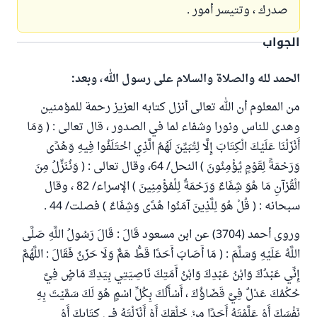
صدرك ، وتتيسر أمور .
الجواب
الحمد لله والصلاة والسلام على رسول الله، وبعد:
من المعلوم أن الله تعالى أنزل كتابه العزيز رحمة للمؤمنين
وهدى للناس ونورا وشفاء لما في الصدور ، قال تعالى : ( وَمَا
أَنْزَلْنَا عَلَيْكَ الْكِتَابَ إِلَّا لِتُبَيِّنَ لَهُمُ الَّذِي اخْتَلَفُوا فِيهِ وَهُدًى
وَرَحْمَةً لِقَوْمٍ يُؤْمِنُونَ ) النحل/ 64، وقال تعالى : ( وَنُنَزِّلُ مِنَ
الْقُرْآنِ مَا هُوَ شِفَاءٌ وَرَحْمَةٌ لِلْمُؤْمِنِينَ ) الإسراء/ 82 ، وقال
سبحانه : ( قُلْ هُوَ لِلَّذِينَ آمَنُوا هُدًى وَشِفَاءٌ ) فصلت/ 44 .
وروى أحمد (3704) عن ابن مسعود قَالَ : قَالَ رَسُولُ اللَّهِ صَلَّى
اللَّهُ عَلَيْهِ وَسَلَّمَ : ( مَا أَصَابَ أَحَدًا قَطُّ هَمٌّ وَلَا حَزَنٌ فَقَالَ : اللَّهُمَّ
إِنِّي عَبْدُكَ وَابْنُ عَبْدِكَ وَابْنُ أَمَتِكَ نَاصِيَتِي بِيَدِكَ مَاضٍ فِيَّ
حُكْمُكَ عَدْلٌ فِيَّ قَضَاؤُكَ ، أَسْأَلُكَ بِكُلِّ اسْمٍ هُوَ لَكَ سَمَّيْتَ بِهِ
نَفْسَكَ أَوْ عَلَّمْتَهُ أَحَدًا مِنْ خَلْقِكَ أَوْ أَنْزَلْتَهُ فِي كِتَابِكَ أَوْ