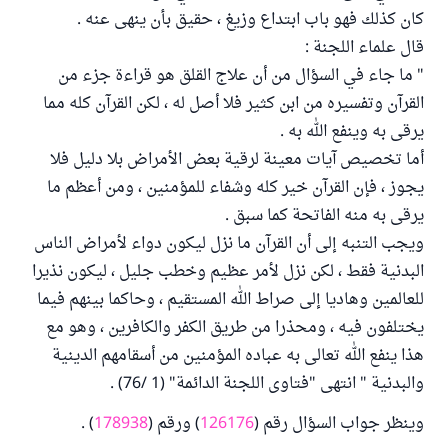
كان كذلك فهو باب ابتداع وزيغ ، حقيق بأن ينهى عنه .
قال علماء اللجنة :
" ما جاء في السؤال من أن علاج القلق هو قراءة جزء من
القرآن وتفسيره من ابن كثير فلا أصل له ، لكن القرآن كله مما
يرقى به وينفع الله به .
أما تخصيص آيات معينة لرقية بعض الأمراض بلا دليل فلا
يجوز ، فإن القرآن خير كله وشفاء للمؤمنين ، ومن أعظم ما
يرقى به منه الفاتحة كما سبق .
ويجب التنبه إلى أن القرآن ما نزل ليكون دواء لأمراض الناس
البدنية فقط ، لكن نزل لأمر عظيم وخطب جليل ، ليكون نذيرا
للعالمين وهاديا إلى صراط الله المستقيم ، وحاكما بينهم فيما
يختلفون فيه ، ومحذرا من طريق الكفر والكافرين ، وهو مع
هذا ينفع الله تعالى به عباده المؤمنين من أسقامهم الدينية
والبدنية " انتهى "فتاوى اللجنة الدائمة" (1 /76) .
وينظر جواب السؤال رقم (
126176
) ورقم (
178938
) .