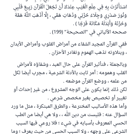
اسْتَأْثَرْتَ بِهِ فِي عِلْمِ الْغَيْبِ عِنْدَكَ أَنْ تَجْعَلَ الْقُرْآنَ رَبِيعَ قَلْبِي
وَنُورَ صَدْرِي وَجِلَاءَ حُزْنِي وَذَهَابَ هَمِّي ، إِلَّا أَذْهَبَ اللَّهُ هَمَّهُ
وَحُزْنَهُ وَأَبْدَلَهُ مَكَانَهُ فَرَجًا ) .
صححه الألباني في "الصحيحة" (199) .
ففي القرآن المجيد الشفاء من أمراض القلوب وأمراض الأبدان
، وبتلاوته تذهب الهموم وتغادر الأحزان .
وبالجملة ، فتأثير القرآن على حال العبد ، وشفاؤه لأمراض
القلب وهمومه : أمر ثابت بالأدلة الشرعية ، مجرب أيضا لكل
من علمه ، ووضع القرآن موضعه .
لكن ذلك إنما يكون على الوجه المشروع ، من غير إحداث أو
تغيير أو تخصيص بغير مخصص شرعي .
وأما هذه الأساليب المخترعة ، والطرق المبتكرة ، مثل ما ورد
السؤال عنه : فليست من دين الله ، ، ولا هي أيضا من الطب
الحسي المعروف بأسبابه في شيء ؛ فلا روعي فيها السبب
الشرعي على وجهه ، ولا السبب الحسي من حيث يعرف ؛ وما