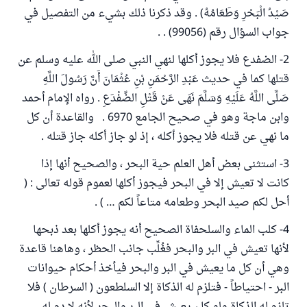
صَيْدُ الْبَحْرِ وَطَعَامُهُ) . وقد ذكرنا ذلك بشيء من التفصيل في
جواب السؤال رقم (99056) . .
2- الضفدع فلا يجوز أكلها لنهي النبي صلى الله عليه وسلم عن
قتلها كما في حديث عَبْدِ الرَّحْمَنِ بْنِ عُثْمَانَ أَنَّ رَسُولَ اللَّهِ
صَلَّى اللَّهُ عَلَيْهِ وَسَلَّمَ نَهَى عَنْ قَتْلِ الضِّفْدَعِ . رواه الإمام أحمد
وابن ماجة وهو في صحيح الجامع 6970 . والقاعدة أن كل
ما نهي عن قتله فلا يجوز أكله ، إذ لو جاز أكله جاز قتله .
3- استثنى بعض أهل العلم حية البحر ، والصحيح أنها إذا
كانت لا تعيش إلا في البحر فيجوز أكلها لعموم قوله تعالى : (
أحل لكم صيد البحر وطعامه متاعاً لكم … ) .
4- كلب الماء والسلحفاة الصحيح أنه يجوز أكلها بعد ذبحها
لأنها تعيش في البر والبحر فغُلِّب جانب الحظر ، وهاهنا قاعدة
وهي أن كل ما يعيش في البر والبحر فيأخذ أحكام حيوانات
البر - احتياطاً - فتلزم له الذكاة إلا السلطعون ( السرطان ) فلا