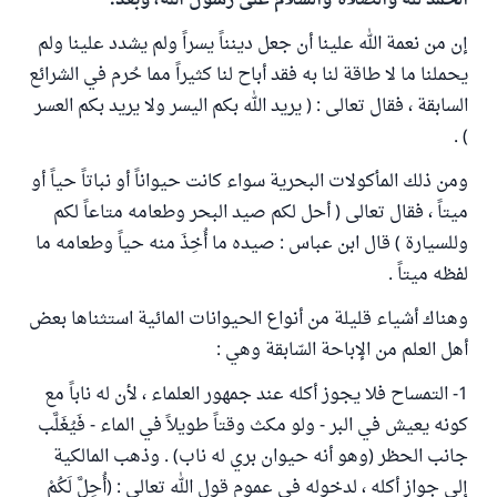
الحمد لله والصلاة والسلام على رسول الله، وبعد:
إن من نعمة الله علينا أن جعل دينناً يسراً ولم يشدد علينا ولم
يحملنا ما لا طاقة لنا به فقد أباح لنا كثيراً مما حُرم في الشرائع
السابقة ، فقال تعالى : ( يريد الله بكم اليسر ولا يريد بكم العسر
) .
ومن ذلك المأكولات البحرية سواء كانت حيواناً أو نباتاً حياً أو
ميتاً ، فقال تعالى ( أحل لكم صيد البحر وطعامه متاعاً لكم
وللسيارة ) قال ابن عباس : صيده ما أُخِذَ منه حياً وطعامه ما
لفظه ميتاً .
وهناك أشياء قليلة من أنواع الحيوانات المائية استثناها بعض
أهل العلم من الإباحة السّابقة وهي :
1- التمساح فلا يجوز أكله عند جمهور العلماء ، لأن له ناباً مع
كونه يعيش في البر - ولو مكث وقتاً طويلاً في الماء - فَيُغَلَّب
جانب الحظر (وهو أنه حيوان بري له ناب) . وذهب المالكية
إلى جواز أكله ، لدخوله في عموم قول الله تعالى : (أُحِلَّ لَكُمْ