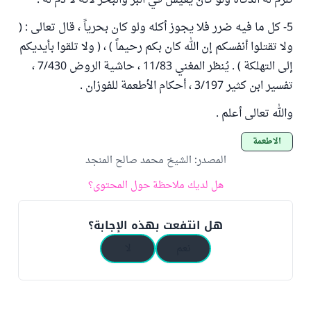
تلزم له الذكاة ولو كان يعيش في البر والبحر لأنه لا دم له .
5- كل ما فيه ضرر فلا يجوز أكله ولو كان بحرياً ، قال تعالى : (
ولا تقتلوا أنفسكم إن الله كان بكم رحيماً ) ، ( ولا تلقوا بأيديكم
إلى التهلكة ) . يُنظر المغني 11/83 ، حاشية الروض 7/430 ،
تفسير ابن كثير 3/197 ، أحكام الأطعمة للفوزان .
والله تعالى أعلم .
الأطعمة
المصدر
:
الشيخ محمد صالح المنجد
هل لديك ملاحظة حول المحتوى؟
هل انتفعت بهذه الإجابة؟
نعم
لا