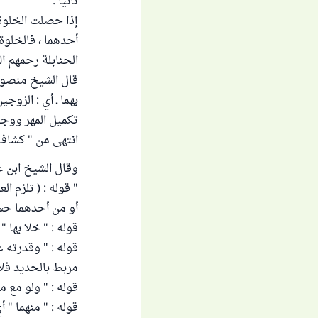
ثانياً :
إذا حصلت الخلوة 
أحدهما ، فالخلوة
الحنابلة رحمهم ال
قال الشيخ منصور ا
بهما ـ أي : الزوج
تكميل المهر ووجو
انتهى من " كشاف القنا
وقال الشيخ ابن عثي
" قوله : ( تلزم ال
أو من أحدهما حسا 
قوله : " خلا بها 
قوله : " وقدرته 
مربط بالحديد فلا 
قوله : " ولو مع م
قوله : " منهما " أ