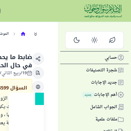
الموض
ضابط ما يحص
حسابي
في حال الح
شجرة التصنيفات
19/ربيع الثاني/1434 الموافق 01/مارس/2013
جديد الإجابات
السؤال
3599
أهم الإجابات
جديد
إذا انتقلت ال
كامل حيث يكون
الجواب الشامل
مدخول بها ، و
ملفات علمية
بهذه الحالة يع