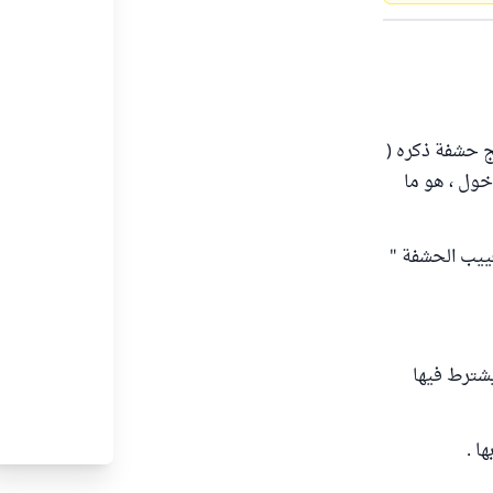
ج حشفة ذكره (
دخول ، هو ما
ء ، تتعلق بتغييب الحشفة "
بالجماع : يشترط فيها
ا .