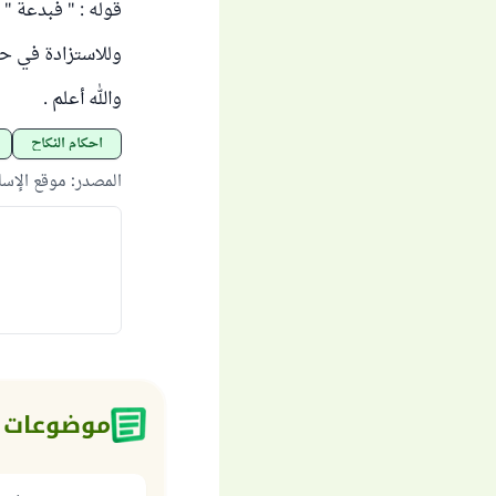
قوله : " فبدعة " أي
وللاستزادة في حك
والله أعلم .
أحكام النكاح
المصدر
:
موقع الإس
موضوعات 