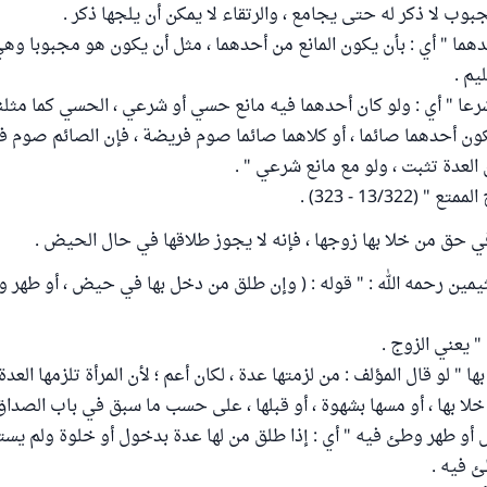
جبوب لا ذكر له حتى يجامع ، والرتقاء لا يمكن أن يلجها ذكر .
دهما " أي : بأن يكون المانع من أحدهما ، مثل أن يكون هو مجبوبا وهي
يم .
رعا " أي : ولو كان أحدهما فيه مانع حسي أو شرعي ، الحسي كما مثلنا ،
ون أحدهما صائما ، أو كلاهما صائما صوم فريضة ، فإن الصائم صوم 
ن العدة تثبت ، ولو مع مانع شرعي " .
(13/322 - 323) .
في حق من خلا بها زوجها ، فإنه لا يجوز طلاقها في حال الحيض .
يمين رحمه الله : " قوله : ( وإن طلق من دخل بها في حيض ، أو طهر و
" يعني الزوج .
ا " لو قال المؤلف : من لزمتها عدة ، لكان أعم ؛ لأن المرأة تلزمها العدة 
خلا بها ، أو مسها بشهوة ، أو قبلها ، على حسب ما سبق في باب الصداق
أو طهر وطئ فيه " أي : إذا طلق من لها عدة بدخول أو خلوة ولم يست
 فيه .