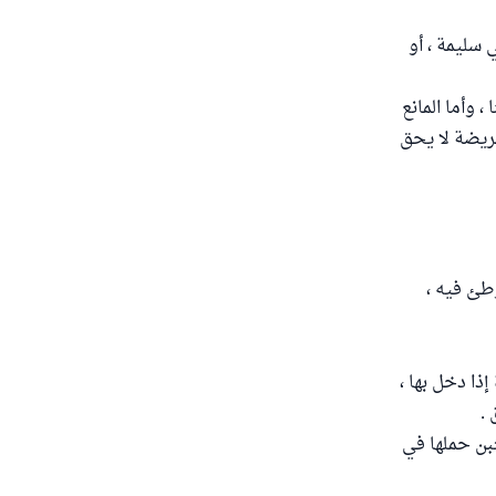
 سليمة ، أو
 وأما المانع
فريضة لا يحق
طئ فيه ،
إذا دخل بها ،
 .
بن حملها في