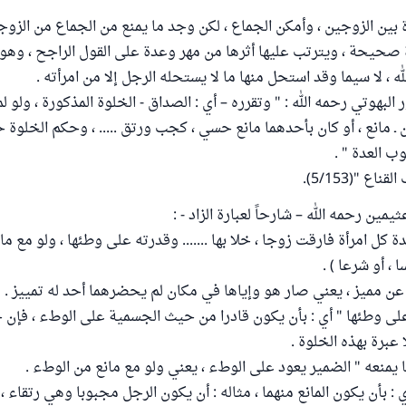
بين الزوجين ، وأمكن الجماع ، لكن وجد ما يمنع من الجماع من الزوج
 صحيحة ، ويترتب عليها أثرها من مهر وعدة على القول الراجح ، وه
له ، لا سيما وقد استحل منها ما لا يستحله الرجل إلا من امرأته .
لبهوتي رحمه الله : " وتقرره – أي : الصداق - الخلوة المذكورة ، ولو لم
ين ـ مانع ، أو كان بأحدهما مانع حسي ، كجب ورتق ..... ، وحكم الخلوة
ب العدة " .
ع "(5/153).
مين رحمه الله – شارحاً لعبارة الزاد - :
عدة كل امرأة فارقت زوجا ، خلا بها ....... وقدرته على وطئها ، ولو مع ما 
، أو شرعا ) .
" عن مميز ، يعني صار هو وإياها في مكان لم يحضرهما أحد له تمييز .
على وطئها " أي : بأن يكون قادرا من حيث الجسمية على الوطء ، فإن خ
عبرة بهذه الخلوة .
ا يمنعه " الضمير يعود على الوطء ، يعني ولو مع مانع من الوطء .
ي : بأن يكون المانع منهما ، مثاله : أن يكون الرجل مجبوبا وهي رتقاء ، 