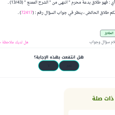
 : فهو طلاق بدعة محرم " انتهى من " الشرح الممتع " (13/43) .
م طلاق الحائض ، ينظر في جواب السؤال رقم : (
72417
) .
الطلاق
لام سؤال وجواب
هل لديك ملاحظة ح
هل انتفعت بهذه الإجابة؟
نعم
لا
ذات صلة