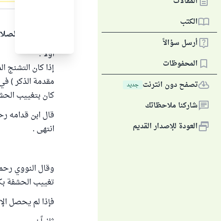
المقالات
الجواب
الكتب
الحمد لله والصلا
أرسل سؤالاً
أولاً :
المحفوظات
إذا كان التشنج ا
مقدمة الذكر ) في 
تصفح دون انترنت
جديد
كان بتغييب الحشف
شاركنا ملاحظاتك
العودة للإصدار القديم
انتهى .
تغييب الحشفة بكما
فإذا لم يحصل الإي