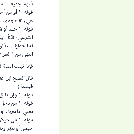
فيهما جميعا ، الم
قوله : " أو من أح
هي رتقاء وهو سل
قوله : " حسا أو ش
الشرعي ، فكأن يك
له الجماع ... ، فإ
انتهى من " الشرح الممتع " 
فإذا ثبتت العدة 
قال الشيخ ابن عث
فبدعة ) .
قوله : " وإن طلق 
قوله : " من دخل به
يعني جامعها ، أو 
قوله : " في حيض 
حيض أو طهر وطئ