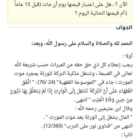
الآن ؟ ، هل على اعتبار قيمتها يوم أن مات (قبل 15 عاماً
) أم قيمتها الحالية اليوم ؟
الجواب
الحمد لله والصلاة والسلام على رسول الله، وبعد:
أولا :
يجب إعطاء كل ذي حق حقه من الميراث حسب شريعة الله
تعالى في القسمة ، وتنتقل ملكية التركة للورثة بمجرد موت
المورث ؛ جاء في "الموسوعة الفقهية" (24 /76) : " اتَّفَق
الفُقهَاء عَلَى أَنَّ التَّرِكَةَ تَنْتَقِل إِلَى الْوَارِثِ إِذَا لَمْ يَتَعَلَّقْ بِهَا دُيُونٌ
مِنْ حِينِ وَفَاةِ الْمَيِّتِ " انتهى .
وقال ابن عثيمين رحمه الله :
" المال ينتقل إلى الورثة بعد موت المورث " .
انتهى من "فتاوى نور على الدرب" (12/360) .
ثانيا :