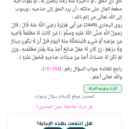
حق ذي الحق ، أو تأخيره عنه زمنا يتضرر به ، أو يفوت فيه
منفعة المال على مالكه : أن يرد الحق إلى صاحبه ، ويتوب
إلى الله تعالى من إثم ذلك :
روى البخاري (2449) عَنْ أَبِي هُرَيْرَةَ رَضِيَ اللَّهُ عَنْهُ قَالَ : قَالَ
رَسُولُ اللَّهِ صَلَّى اللَّهُ عَلَيْهِ وَسَلَّمَ : ( مَنْ كَانَتْ لَهُ مَظْلَمَةٌ لِأَخِيهِ
مِنْ عِرْضِهِ أَوْ شَيْءٍ فَلْيَتَحَلَّلْهُ مِنْهُ الْيَوْمَ قَبْلَ أَنْ لَا يَكُونَ دِينَارٌ
وَلَا دِرْهَمٌ ، إِنْ كَانَ لَهُ عَمَلٌ صَالِحٌ أُخِذَ مِنْهُ بِقَدْرِ مَظْلَمَتِهِ ، وَإِنْ
لَمْ تَكُنْ لَهُ حَسَنَاتٌ أُخِذَ مِنْ سَيِّئَاتِ صَاحِبِهِ فَحُمِلَ عَلَيْهِ ) .
راجع للفائدة جواب السؤال رقم : (
181388
) .
والله تعالى أعلم .
الإرث وتوزيع التركة
المصدر
:
موقع الإسلام سؤال وجواب
هل لديك ملاحظة حول المحتوى؟
هل انتفعت بهذه الإجابة؟