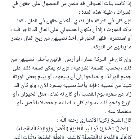
إذا كانت بنات المتوفى قد منعن من الحصول على حقهن في
الميراث ، طيلة هذه المدة :
فإن كان في التركة مال نقدي ، أخذن حقهن في المال ، كما
تركه المورث ؛ إلا أن يكون المستولي على المال قد تاجر فيه ،
أو استثمره ، فلهن الحق في أخذ نصيبهن من ربح المال ، بقدر
ما ينالهن من التركة .
وإن كان في التركة عقار ، أو أرض : فإنهن يأخذن نصيبهن من
ذلك ، بحسب القسمة الشرعية ؛ فإن لم يمكن قسمة ذلك على
جميع الورثة ، واحتاجوا إلى أن يبيعوه ، أو يبيع بعض الورثة
شيئا من نصيبه : فإنه يأخذ نصيبه بسعره الآن ، ولو كان قد
زاد عن سعره يوم الغصب ، أو كان له نماء ، مثل الحيوان ، أو
الزرع ونحو ذلك ، سواء كان ذلك النماء متصلا بالأصل ، أو
منفصلا عنه .
قال الشيخ زكريا الأنصاري رحمه الله :
" (فَصْلٌ: يَضْمَنُ) ذُو الْيَدِ الْعَادِيَةِ (الْأَصْلَ وَزَوَائِدَهُ الْمُنْفَصِلَةَ)
كَالْوَلَدِ وَالثَّمَرَةِ (وَالْمُتَّصِلَةِ كَالسَّمْنِ وَتَعَلُّمُ الصَّنْعَةِ بِإِثْبَاتِ الْيَدِ