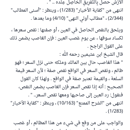
الْأَرْش حصل بِالتَّفْرِيقِ الْحَاصِل عِنْده .. " .
انتهى من "كفاية الأخيار" (1/283) ، وينظر : "أسنى المطالب"
(2/344) ، "مطالب أولي النهى" (4/10) وما بعدها .
ويلحق بالنقص الحاصل في العين ، أو صفتها : نقص سعرها ،
لكساد سوقها ، عن يوم غصب العين : فإن الغاصب يضمن ذلك
على القول الراجح .
قال الشيخ ابن عثيمين رحمه الله :
" هذا الغاصب حال بين المالك وملكه حتى نزل السعر ؛ فهو
ظالم ، ونقص السعر في الواقع نقص صفة ؛ لأن السعر قيمة
السلعة ، والقيمة تعتبر صفة في الواقع . ولهذا كان القول
الصحيح : أنه إذا نقص السعر فإن الغاصب يضمن النقص،
فنقول: رد العين إلى صاحبها ومعها نقص السعر.. " .
انتهى من "الشرح الممتع" (10/163) ، وينظر : "كفاية الأخيار"
(1/283) .
والواجب على من وقع في شيء من هذا المظالم ، أو غصب