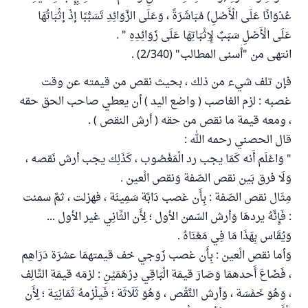
عُدْوَانًا عَلَى الْأَصْلِ) مُبَاشَرَةً ، وَعَلَى الزَّوَائِدِ تَسَبُّبًا إذْ إثْبَاتُهَا
عَلَى الْأَصْلِ سَبَبٌ لِإِثْبَاتِهَا عَلَى زَوَائِدِهِ " .
انتهى من "أسنى المطالب" (2/340) .
فإن تلف شيء من ذلك ، بحيث نقص من قيمته عن وقت
غصبه : لزم الغاصب ( واضع اليد ) أن يعطي صاحب الحق حقه
، ومعه قيمة ما نقص من حقه ( أرش النقص ) .
قال الحصني رحمه الله :
" وَاعْلَم أَنه كَمَا يجب رد الْمَغْصُوب ، كَذَلِك يجب أرش نَقصه ،
وَلَا فرق بَين نقص الصّفة وَنقص الْعين .
مِثَال نقص الصّفة : بِأَن غصب دَابَّة سَمِينَة ، فهزلت ، ثمَّ سمنت
: فَإِنَّهُ يردهَا وَأرش السّمن الأول ؛ لِأَن الثَّانِي غير الأول ...
وَيُقَاس بِهَذَا مَا فِي مَعْنَاهُ .
وَأما نقص الْعين : بِأَن غصب زَوجي خف قيمتهمَا عشرَة دَرَاهِم
، فَضَاعَ أَحدهمَا وَصَارَ قيمَة الْبَاقِي دِرْهَمَيْنِ : لزمَه قيمَة التَّالِف
، وَهُوَ خَمْسَة ، وَأرش النَّقْص ، وَهُوَ ثَلَاثَة ؛ فَيلْزمهُ ثَمَانِيَة ؛ لِأَن