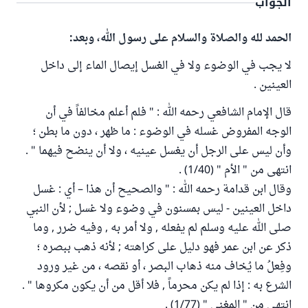
الجواب
الحمد لله والصلاة والسلام على رسول الله، وبعد:
لا يجب في الوضوء ولا في الغسل إيصال الماء إلى داخل
العينين .
قال الإمام الشافعي رحمه الله : " فلم أعلم مخالفاً في أن
الوجه المفروض غسله في الوضوء : ما ظهر ، دون ما بطن ؛
وأن ليس على الرجل أن يغسل عينيه ، ولا أن ينضح فيهما " .
انتهى من " الأم " (1/40) .
وقال ابن قدامة رحمه الله : " والصحيح أن هذا – أي : غسل
داخل العينين - ليس بمسنون في وضوء ولا غسل ; لأن النبي
صلى الله عليه وسلم لم يفعله , ولا أمر به , وفيه ضرر , وما
ذكر عن ابن عمر فهو دليل على كراهته ; لأنه ذهب ببصره ؛
وفِعلُ ما يُخاف منه ذهاب البصر ، أو نقصه ، من غير ورود
الشرع به : إذا لم يكن محرماً , فلا أقل من أن يكون مكروها " .
انتهى من " المغني " (1/77) .