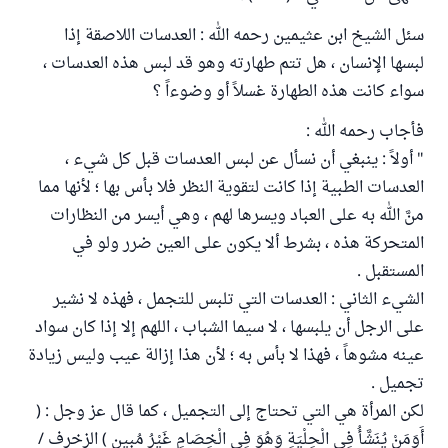
سئل الشيخ ابن عثيمين رحمه الله : العدسات اللاصقة إذا
لبسها الإنسان ، هل تتم طهارته وهو قد لبس هذه العدسات ،
سواء كانت هذه الطهارة غسلاً أو وضوءاً ؟
فأجاب رحمه الله :
" أولاً : ينبغي أن نسأل عن لبس العدسات قبل كل شيء ،
العدسات الطبية إذا كانت لتقوية النظر فلا بأس بها ؛ لأنها مما
منَّ الله به على العباد ويسرها لهم ، وهي أيسر من النظارات
المتحركة هذه ، بشرط ألا يكون على العين ضرر ولو في
المستقبل .
الشيء الثاني : العدسات التي تلبس للتجمل ، فهذه لا نشير
على الرجل أن يلبسها ، لا سيما الشباب ، اللهم إلا إذا كان سواد
عينه مشوهاً ، فهذا لا بأس به ؛ لأن هذا إزالة عيب وليس زيادة
تجميل .
لكن المرأة هي التي تحتاج إلى التجميل ، كما قال عز وجل : (
أَوَمَنْ يُنَشَّأُ فِي الْحِلْيَةِ وَهُوَ فِي الْخِصَامِ غَيْرُ مُبِينٍ ) الزخرف /