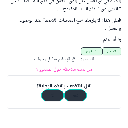
ولا ينبغي أن يغسل ، بل ومن التعمق في دين الله الضار للبدن
" انتهى من " لقاء الباب المفتوح " .
فعلى هذا : لا يلزمك خلع العدسات اللاصقة عند الوضوء
والغسل .
والله أعلم .
الغسل
الوضوء
المصدر
:
موقع الإسلام سؤال وجواب
هل لديك ملاحظة حول المحتوى؟
هل انتفعت بهذه الإجابة؟
نعم
لا