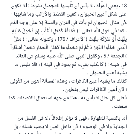
18 ، يعني المرأة ، لا بأس أن تلبسها للتجميل بشرط : ألا تكون
على شكل أعين الحيوان ، كعين القطط والأرانب وما شابهها ؛
لأن مثال الحيوان لم يأت في القرآن والسنة إلا على وجه الذم
، كما في قول الله تعالى : ( فَمَثَلُهُ كَمَثَلِ الْكَلْبِ إِنْ تَحْمِلْ عَلَيْهِ
يَلْهَثْ أَوْ تَتْرُكْهُ يَلْهَثْ ) الأعراف / 176 ، وكقوله تعالى : ( مَثَلُ
الَّذِينَ حُمِّلُوا التَّوْرَاةَ ثُمَّ لَمْ يَحْمِلُوهَا كَمَثَلِ الْحِمَارِ يَحْمِلُ أَسْفَاراً
) الجمعة / 5 ، وكقول النبي صلى الله عليه وسلم في العائد
في هبته : ( كالكلب يقيء ثم يعود في قيئه ) ، فلا تلبس ما
يشبه أعين الحيوان .
كذلك ما يشبه أعين الكافرات ، وهذه المسألة أهون من الأولى
؛ لأن أعين الكافرات ليس بفعلهن .
فعلى كل حال لا بأس به ، هذا من جهة استعمال اللاصقات كما
سمعت .
أما بالنسبة للطهارة ، فهي لا تؤثر إطلاقاً ، لا في الغسل من
الجنابة ولا في الوضوء ؛ لأن داخل العين لا يجب غسله ، بل