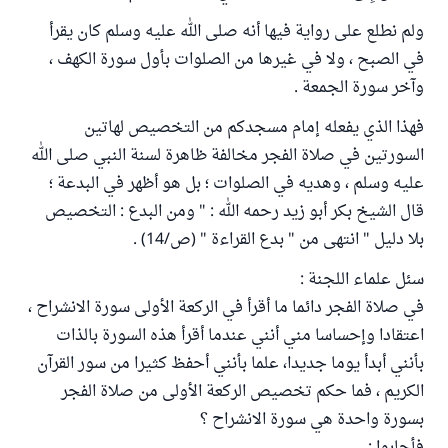
ولم نطلع على رواية فيها أنه صلى الله عليه وسلم كان يقرأ
في الصبح ، ولا في غيرها من الصلوات بأول سورة الكهف ،
وآخر سورة الجمعة .
فهذا الذي يفعله إمام مسجدكم من التخصيص لهاتين
السورتين في صلاة الفجر مخالفة ظاهرة لسنة النبي صلى الله
عليه وسلم ، وهديه في الصلوات ؛ بل هو أظهر في البدعة ؛
قال الشيخ بكر أبو زيد رحمه الله : " ومن البدع : التخصيص
بلا دليل " انتهى من " بدع القراءة " (ص/14) .
سئل علماء اللجنة :
في صلاة الفجر دائما ما أقرأ في الركعة الأولى سورة الانشراح ،
اعتقادا وإحساسا مني أنني عندما أقرأ هذه السورة بالذات
بأنني أبدأ يوما جديدا، علما بأنني أحفظ كثيرا من سور القرآن
الكريم ، فما حكم تخصيص الركعة الأولى من صلاة الفجر
بسورة واحدة هي سورة الانشراح ؟