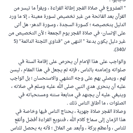
فأجابوا :
" المشروع في صلاة الفجر إطالة القراءة ، ويقرأ ما تيسر من
القرآن بعد الفاتحة من غير تخصيص لسورة معينة ، إلا ما ورد
الدليل بتخصيصه ؛ كسورة السجدة ، وسورة الدهر- هل أتى
على الإنسان- في صلاة الفجر يوم الجمعة ؛ لأن التخصيص من
غير دليل يكون بدعة " انتهى من "فتاوى اللجنة الدائمة" (5
/340).
والواجب على هذا الإمام أن يحرص على إقامة السنة في
صلواته وإمامته بالناس ، فإنه لم يجعل في هذا المقام ، ليسن
لهم ، ويصلي بهم على وجه التشهي والاستحسان ؛ بل الواجب
عليه أن يتحرى هدي النبي صلى الله عليه وسلم في صلاته ،
وينبغي عليه أن يجتهد في متابعة سننه ومستحباته في
الصلوات ، ما أطاق الناس ذلك .
وصلاة الفجر صلاة جهرية ، يحتاج الناس فيها وخاصة في
هذا الزمان إلى سماع كلام الله ، فتنويع القراءة أفضل وأنفع
للناس ، وأعظم بركة ، وأبعد عن الملال ؛ لأنه به يحصل للناس