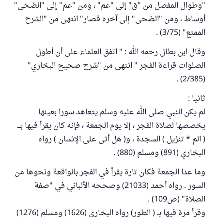
"وطوال المفصل من "ق" إلى "عم" ، ومن "عم" إلى "الضحى"
أوساط ، ومن "الضحى" إلى آخره قصار" انتهى من "الشرح
الممتع" (3/75) .
وقال ابن بطال رحمه الله : " اتفق العلماء على أن أطول
الصلوات قراءة الفجر " انتهى من "شرح صحيح البخاري"
(2/385) .
ثانيا :
لم يكن النبي صلى الله عليه وسلم يتعاهد سورا بعينها
يخصصها لصلاة الفجر ، إلا يوم الجمعة ، فإنه كان يقرأ فيها بـــ
( الم * تنزيل ) السجدة ، و( هل أتى على الإنسان ) رواه
البخاري (891) ومسلم (880) .
وما عدا الجمعة فكان تارة يقرأ في الفجر بالواقعة ونحوها من
السور . رواه أحمد (21033) وصححه الألباني في "صفة
الصلاة" (ص109) .
وقرأ مرة فيها بــ ( الطور) رواه البخاري (1626) ومسلم (1276)