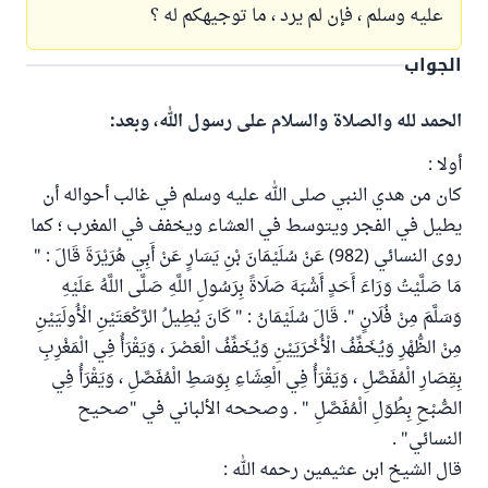
عليه وسلم ، فإن لم يرد ، ما توجيهكم له ؟
الجواب
الحمد لله والصلاة والسلام على رسول الله، وبعد:
أولا :
كان من هدي النبي صلى الله عليه وسلم في غالب أحواله أن
يطيل في الفجر ويتوسط في العشاء ويخفف في المغرب ؛ كما
روى النسائي (982) عَنْ سُلَيْمَانَ بْنِ يَسَارٍ عَنْ أَبِي هُرَيْرَةَ قَالَ : "
مَا صَلَّيْتُ وَرَاءَ أَحَدٍ أَشْبَهَ صَلَاةً بِرَسُولِ اللَّهِ صَلَّى اللَّهُ عَلَيْهِ
وَسَلَّمَ مِنْ فُلَانٍ ". قَالَ سُلَيْمَانُ : " كَانَ يُطِيلُ الرَّكْعَتَيْنِ الْأُولَيَيْنِ
مِنْ الظُّهْرِ وَيُخَفِّفُ الْأُخْرَيَيْنِ وَيُخَفِّفُ الْعَصْرَ ، وَيَقْرَأُ فِي الْمَغْرِبِ
بِقِصَارِ الْمُفَصَّلِ ، وَيَقْرَأُ فِي الْعِشَاءِ بِوَسَطِ الْمُفَصَّلِ ، وَيَقْرَأُ فِي
الصُّبْحِ بِطُوَلِ الْمُفَصَّلِ " . وصححه الألباني في "صحيح
النسائي" .
قال الشيخ ابن عثيمين رحمه الله :