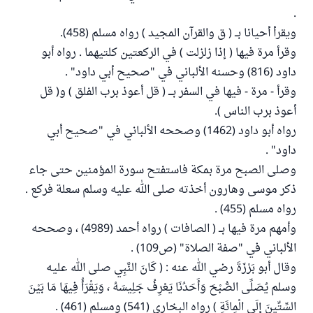
.
ويقرأ أحيانا بــ ( ق والقرآن المجيد ) رواه مسلم (458).
وقرأ مرة فيها ( إذا زلزلت ) في الركعتين كلتيهما . رواه أبو
داود (816) وحسنه الألباني في "صحيح أبي داود" .
وقرأ - مرة - فيها في السفر بـــ ( قل أعوذ برب الفلق ) و( قل
أعوذ برب الناس ).
رواه أبو داود (1462) وصححه الألباني في "صحيح أبي
داود" .
وصلى الصبح مرة بمكة فاستفتح سورة المؤمنين حتى جاء
ذكر موسى وهارون أخذته صلى الله عليه وسلم سعلة فركع .
رواه مسلم (455) .
وأمهم مرة فيها بــ ( الصافات ) رواه أحمد (4989) ، وصححه
الألباني في "صفة الصلاة" (ص109) .
وقال أبو بَرْزَةَ رضي الله عنه : ( كَانَ النَّبِي صلى الله عليه
وسلم يُصَلِّى الصُّبْحَ وَأَحَدُنَا يَعْرِفُ جَلِيسَهُ ، وَيَقْرَأُ فِيهَا مَا بَيْنَ
السِّتِّينَ إِلَى الْمِائَةِ ) رواه البخاري (541) ومسلم (461) .