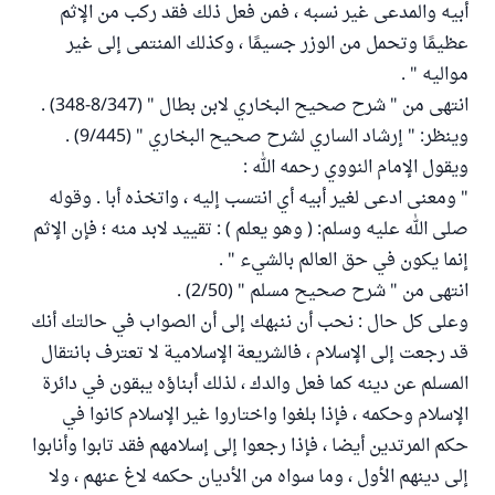
أبيه والمدعى غير نسبه ، فمن فعل ذلك فقد ركب من الإثم
عظيمًا وتحمل من الوزر جسيمًا ، وكذلك المنتمى إلى غير
مواليه " .
انتهى من " شرح صحيح البخاري لابن بطال " (8/347-348) .
وينظر: " إرشاد الساري لشرح صحيح البخاري " (9/445) .
ويقول الإمام النووي رحمه الله :
" ومعنى ادعى لغير أبيه أي انتسب إليه ، واتخذه أبا . وقوله
صلى الله عليه وسلم: ( وهو يعلم ) : تقييد لابد منه ؛ فإن الإثم
إنما يكون في حق العالم بالشيء " .
انتهى من " شرح صحيح مسلم " (2/50) .
وعلى كل حال : نحب أن ننبهك إلى أن الصواب في حالتك أنك
قد رجعت إلى الإسلام ، فالشريعة الإسلامية لا تعترف بانتقال
المسلم عن دينه كما فعل والدك ، لذلك أبناؤه يبقون في دائرة
الإسلام وحكمه ، فإذا بلغوا واختاروا غير الإسلام كانوا في
حكم المرتدين أيضا ، فإذا رجعوا إلى إسلامهم فقد تابوا وأنابوا
إلى دينهم الأول ، وما سواه من الأديان حكمه لاغ عنهم ، ولا