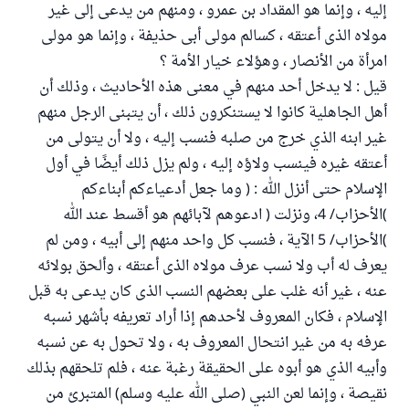
إليه ، وإنما هو المقداد بن عمرو ، ومنهم من يدعى إلى غير
مولاه الذى أعتقه ، كسالم مولى أبى حذيفة ، وإنما هو مولى
امرأة من الأنصار ، وهؤلاء خيار الأمة ؟
قيل : لا يدخل أحد منهم في معنى هذه الأحاديث ، وذلك أن
أهل الجاهلية كانوا لا يستنكرون ذلك ، أن يتبنى الرجل منهم
غير ابنه الذي خرج من صلبه فنسب إليه ، ولا أن يتولى من
أعتقه غيره فينسب ولاؤه إليه ، ولم يزل ذلك أيضًا في أول
الإسلام حتى أنزل الله : ( وما جعل أدعياءكم أبناءكم
)الأحزاب/ 4، ونزلت ( ادعوهم لآبائهم هو أقسط عند الله
)الأحزاب/ 5 الآية ، فنسب كل واحد منهم إلى أبيه ، ومن لم
يعرف له أب ولا نسب عرف مولاه الذى أعتقه ، وألحق بولائه
عنه ، غير أنه غلب على بعضهم النسب الذى كان يدعى به قبل
الإسلام ، فكان المعروف لأحدهم إذا أراد تعريفه بأشهر نسبه
عرفه به من غير انتحال المعروف به ، ولا تحول به عن نسبه
وأبيه الذي هو أبوه على الحقيقة رغبة عنه ، فلم تلحقهم بذلك
نقيصة ، وإنما لعن النبي (صلى الله عليه وسلم) المتبرئ من