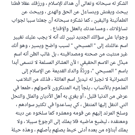
الشكر له سبحانه وتعالى أن هداك للإسلام ، ورزقك عقلا فطنا
يبحث ويفتش ويتساءل عن الحق والهدى ، ويبحث عن
الطمأنينة واليقين ، كما نشكره سبحانه أن جعلنا سببا لجواب
تساؤلاتك ، ومساعدتك بالعقل والإقناع .
وجوابا على سؤالك الجديد نبين لك أنه لا يجب عليك تغيير
اسم عائلتك إلى " المسيحي " لسبب واضح ويسير ، وهو أنك
غير متثبت من صحته ومصداقيته ، بل غالب الظن أنه اسم
مبدَّل عن الاسم الحقيقي ؛ لأن العشائر المسلمة لا تتسمى أبدا
باسم " المسيحي "، ورِدَّةُ والدك القديمة عن الإسلام إلى
النصرانية لا تجيز له تبديل اسم العائلة ، فذلك من التلاعب
المذموم بالأنساب ، يلجأ إليه المتنكرون لأصولهم ، طمعا في
عرض من الدنيا قليل ، أو يغري به أهل الأديان والملل والنحل
التي انتقل إليها المنتقل ، كي يساعدوا في تكثير سوادهم ،
وسلخ المرتد إليهم عن قومه ومعشره كما سلخوه عن دينه
ومعتقده ، ليضيع ماضيه فلا يملك إلى الرجوع سبيلا ، ولا
يملك أبناؤه من بعده أدنى خيط يصلهم بأصلهم ، وهذه حيلة