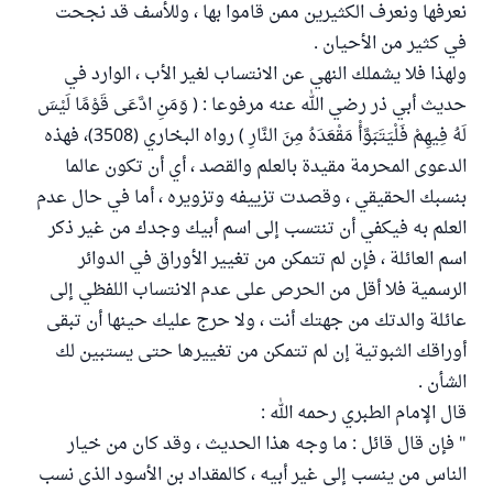
نعرفها ونعرف الكثيرين ممن قاموا بها ، وللأسف قد نجحت
في كثير من الأحيان .
ولهذا فلا يشملك النهي عن الانتساب لغير الأب ، الوارد في
حديث أبي ذر رضي الله عنه مرفوعا : ( وَمَنِ ادَّعَى قَوْمًا لَيْسَ
لَهُ فِيهِمْ فَلْيَتَبَوَّأْ مَقْعَدَهُ مِنَ النَّارِ ) رواه البخاري (3508)، فهذه
الدعوى المحرمة مقيدة بالعلم والقصد ، أي أن تكون عالما
بنسبك الحقيقي ، وقصدت تزييفه وتزويره ، أما في حال عدم
العلم به فيكفي أن تنتسب إلى اسم أبيك وجدك من غير ذكر
اسم العائلة ، فإن لم تتمكن من تغيير الأوراق في الدوائر
الرسمية فلا أقل من الحرص على عدم الانتساب اللفظي إلى
عائلة والدتك من جهتك أنت ، ولا حرج عليك حينها أن تبقى
أوراقك الثبوتية إن لم تتمكن من تغييرها حتى يستبين لك
الشأن .
قال الإمام الطبري رحمه الله :
" فإن قال قائل : ما وجه هذا الحديث ، وقد كان من خيار
الناس من ينسب إلى غير أبيه ، كالمقداد بن الأسود الذى نسب