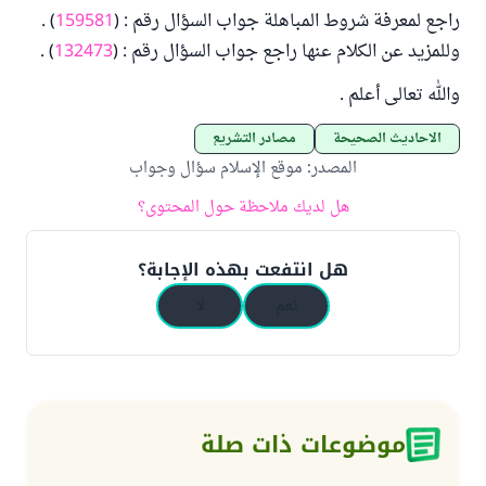
راجع لمعرفة شروط المباهلة جواب السؤال رقم : (
159581
) .
وللمزيد عن الكلام عنها راجع جواب السؤال رقم : (
132473
) .
والله تعالى أعلم .
الأحاديث الصحيحة
مصادر التشريع
المصدر
:
موقع الإسلام سؤال وجواب
هل لديك ملاحظة حول المحتوى؟
هل انتفعت بهذه الإجابة؟
نعم
لا
موضوعات ذات صلة