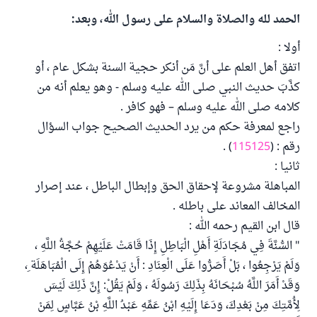
الحمد لله والصلاة والسلام على رسول الله، وبعد:
أولا :
اتفق أهل العلم على أنَّ مَن أنكر حجية السنة بشكل عام ، أو
كذَّبَ حديث النبي صلى الله عليه وسلم - وهو يعلم أنه من
كلامه صلى الله عليه وسلم – فهو كافر .
راجع لمعرفة حكم من يرد الحديث الصحيح جواب السؤال
رقم : (
115125
) .
ثانيا :
المباهلة مشروعة لإحقاق الحق وإبطال الباطل ، عند إصرار
المخالف المعاند على باطله .
قال ابن القيم رحمه الله :
" السُّنَّةَ فِي مُجَادَلَةِ أَهْلِ الْبَاطِلِ إِذَا قَامَتْ عَلَيْهِمْ حُجَّةُ اللَّهِ ،
وَلَمْ يَرْجِعُوا ، بَلْ أَصَرُّوا عَلَى الْعِنَادِ : أَنْ يَدْعُوَهُمْ إِلَى الْمُبَاهَلَة ِ،
وَقَدْ أَمَرَ اللَّهُ سُبْحَانَهُ بِذَلِكَ رَسُولَهُ ، وَلَمْ يَقُلْ: إِنَّ ذَلِكَ لَيْسَ
لِأُمَّتِكَ مِنْ بَعْدِكَ، وَدَعَا إِلَيْهِ ابْنُ عَمِّهِ عَبْدُ اللَّهِ بْنُ عَبَّاسٍ لِمَنْ