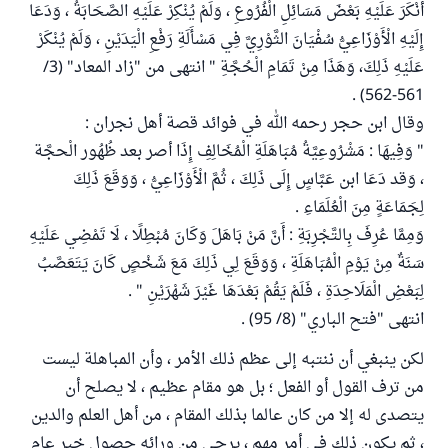
أَنْكَرَ عَلَيْهِ بَعْضَ مَسَائِلِ الْفُرُوعِ ، وَلَمْ يُنْكِرْ عَلَيْهِ الصَّحَابَةُ ، وَدَعَا
إِلَيْهِ الْأَوْزَاعِيُّ سُفْيَانَ الثَّوْرِيَّ فِي مَسْأَلَةِ رَفْعِ الْيَدَيْنِ ، وَلَمْ يُنْكَرْ
عَلَيْهِ ذَلِكَ، وَهَذَا مِنْ تَمَامِ الْحُجَّةِ " انتهى من "زاد المعاد" (3/
561-562) .
وقال ابن حجر رحمه الله في فوائد قصة أهل نجران :
" وَفِيهَا : مَشْرُوعِيَّةُ مُبَاهَلَةِ الْمُخَالِفِ إِذَا أصر بعد ظُهُور الْحجَّة
، وَقد دَعَا ابن عَبَّاسٍ إِلَى ذَلِكَ ، ثُمَّ الْأَوْزَاعِيُّ ، وَوَقَعَ ذَلِكَ
لِجَمَاعَةٍ مِنَ الْعُلَمَاءِ .
وَمِمَّا عُرِفَ بِالتَّجْرِبَةِ : أَنَّ مَنْ بَاهَلَ وَكَانَ مُبْطِلًا ، لَا تَمْضِي عَلَيْهِ
سَنَةٌ مِنْ يَوْمِ الْمُبَاهَلَةِ ، وَوَقَعَ لِي ذَلِكَ مَعَ شَخْصٍ كَانَ يَتَعَصَّبُ
لِبَعْضِ الْمَلَاحِدَةِ ، فَلَمْ يَقُمْ بَعْدَهَا غَيْرَ شَهْرَيْنِ " .
انتهى "فتح الباري" (8/ 95) .
لكن ينبغي أن ننتبه إلى عظم ذلك الأمر ، وأن المباهلة ليست
من ترف القول أو الفعل ؛ بل هو مقام عظيم ، لا يصلح أن
يتصدى له إلا من كان عالما بذلك المقام ، من أهل العلم والدين
، ثم يكون ذلك في أمر مهم ، يرجى من ورائه حصول خير عام