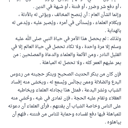
، أو دفع شر وضرر ، أو فتنة ، أو شبهة في الدين .
وإنما الشأن العام : أن يُنصح المخالف ، ويؤتى له بالأدلة ،
وبكلام العلماء ، ويُستأنى في أمره ، ويُصبر عليه ، ويُدعى له
بالهداية .
ولذلك : لم يحصل هذا الأمر في حياة النبي صلى الله عليه
وسلم إلا مرة واحدة ، ولا تكاد تحصل في حياة العالم إلا في
القليل النادر ، ومن الأئمة والعلماء والدعاة والمصلحين : من
يمر عليهم العمر كله ، ولا تحصل له المباهلة .
فإن كان من ينكر الحديث الصحيح وينكر حجيته من رءوس
البدع والضلالة وممن يجالَس ويُسمع له ، ويخشى منه إفساد
الشباب ونشر البدعة ، فمثل هذا يجادله العلماء ويخاطبه
العقلاء وتقام عليه الحجة ، فإن تمادى في غيه ، وخُشي منه
على الناس وخاصة الشباب أن يفتنهم ، فرأى العلماء أن دعوته
للمباهلة فيها دفع لفساده وحماية للناس من فتنته ، فلهم أن
يباهلوه .