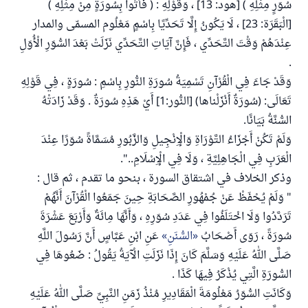
سُوَرٍ مِثْلِهِ ) [هود: 13] ، وَقَوْلِهِ : ( فَأْتُوا بِسُورَةٍ مِنْ مِثْلِهِ )
[الْبَقَرَة: 23] ، لَا يَكُونُ إِلَّا تَحَدِّيًا بِاسْمٍ مَعْلُوم المسمّى والمدار
عِنْدَهُمْ وَقْتَ التَّحَدِّي ، فَإِنَّ آيَاتِ التَّحَدِّي نَزَلَتْ بَعْدَ السُّوَرِ الْأُوَلِ
.
وَقَدْ جَاءَ فِي الْقُرْآنِ تَسْمِيَةُ سُورَةِ النُّورِ بِاسْمِ : سُورَةٍ ، فِي قَوْلِهِ
تَعَالَى: (سُورَةٌ أَنْزَلْناها) [النُّور:1] أَيْ هَذِهِ سُورَةٌ . وَقَدْ زَادَتْهُ
السُّنَّةُ بَيَانًا.
وَلَمْ تَكُنْ أَجْزَاءُ التَّوْرَاةِ وَالْإِنْجِيلِ وَالزَّبُورِ مُسَمَّاةً سُوَرًا عِنْدَ
الْعَرَبِ فِي الْجَاهِلِيَّةِ ، وَلَا فِي الْإِسْلَامِ..".
وذكر الخلاف في اشتقاق السورة ، بنحو ما تقدم ، ثم قال :
" وَلَمْ يُحْفَظْ عَنْ جُمْهُورِ الصَّحَابَةِ حِينَ جَمَعُوا الْقُرْآنَ أَنَّهُمْ
تَرَدَّدُوا وَلَا اخْتَلَفُوا فِي عَدَدِ سُوَرِهِ ، وَأَنَّهَا مِائَةٌ وَأَرْبَعَ عَشْرَةَ
سُورَةً ، رَوَى أَصْحَابُ
السُّنَنِ
عَنِ ابْنِ عَبَّاسٍ أَنَّ رَسُولَ اللَّهِ
صَلَّى اللهُ عَلَيْهِ وَسَلَّمَ كَانَ إِذَا نَزَلَتِ الْآيَةُ يَقُولُ : ضَعُوهَا فِي
السُّورَةِ الَّتِي يُذْكَرُ فِيهَا كَذَا .
وَكَانَتِ السُّوَرُ مَعْلُومَةَ الْمَقَادِيرِ مُنْذُ زَمَنِ النَّبِيِّ صَلَّى اللهُ عَلَيْهِ