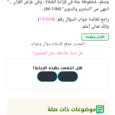
وَسَلَّمَ ، مَحْفُوظَةً عَنْهُ فِي قِرَاءَةِ الصَّلَاةِ ، وَفِي عَرْضِ الْقُرْآنِ ..."
انتهى من "التحرير والتنوير" (1/84-86) .
راجع للفائدة جواب السؤال رقم : (
131664
) .
والله تعالى أعلم .
القرآن وعلومه
المصدر
:
موقع الإسلام سؤال وجواب
هل لديك ملاحظة حول المحتوى؟
هل انتفعت بهذه الإجابة؟
نعم
لا
موضوعات ذات صلة