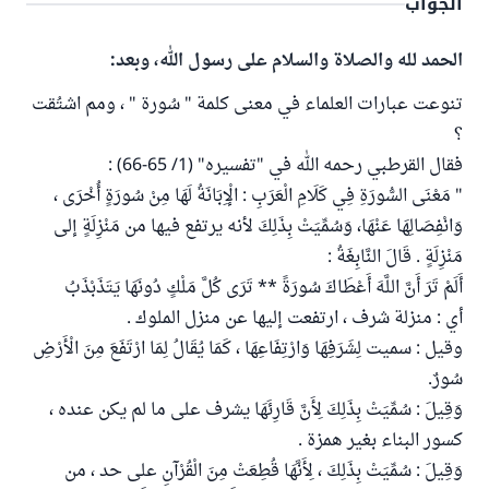
الجواب
الحمد لله والصلاة والسلام على رسول الله، وبعد:
تنوعت عبارات العلماء في معنى كلمة " سُورة " ، ومم اشتُقت
؟
فقال القرطبي رحمه الله في "تفسيره" (1/ 65-66) :
" مَعْنَى السُّورَةِ فِي كَلَامِ الْعَرَبِ : الْإِبَانَةُ لَهَا مِنْ سُورَةٍ أُخْرَى ،
وَانْفِصَالِهَا عَنْهَا، وَسُمِّيَتْ بِذَلِكَ لأنه يرتفع فيها من مَنْزِلَةٍ إلى
مَنْزِلَةٍ . قَالَ النَّابِغَةُ :
أَلَمْ تَرَ أَنَّ اللَّهَ أَعْطَاكَ سُورَةً ** تَرَى كُلَّ مَلْكٍ دُونَهَا يَتَذَبْذَبُ
أي : منزلة شرف ، ارتفعت إليها عن منزل الملوك .
وقيل : سميت لِشَرَفِهَا وَارْتِفَاعِهَا ، كَمَا يُقَالُ لِمَا ارْتَفَعَ مِنَ الْأَرْضِ
سُورٌ.
وَقِيلَ : سُمِّيَتْ بِذَلِكَ لِأَنَّ قَارِئَهَا يشرف على ما لم يكن عنده ،
كسور البناء بغير همزة .
وَقِيلَ : سُمِّيَتْ بِذَلِكَ ، لِأَنَّهَا قُطِعَتْ مِنَ الْقُرْآنِ على حد ، من