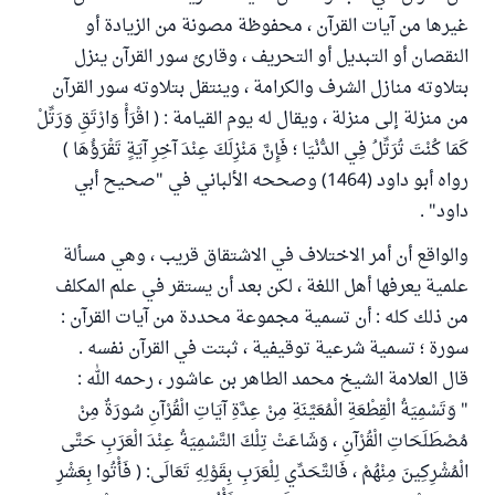
غيرها من آيات القرآن ، محفوظة مصونة من الزيادة أو
النقصان أو التبديل أو التحريف ، وقارئ سور القرآن ينزل
بتلاوته منازل الشرف والكرامة ، وينتقل بتلاوته سور القرآن
من منزلة إلى منزلة ، ويقال له يوم القيامة : ( اقْرَأْ وَارْتَقِ وَرَتِّلْ
كَمَا كُنْتَ تُرَتِّلُ فِي الدُّنْيَا ؛ فَإِنَّ مَنْزِلَكَ عِنْدَ آخِرِ آيَةٍ تَقْرَؤُهَا )
رواه أبو داود (1464) وصححه الألباني في "صحيح أبي
داود" .
والواقع أن أمر الاختلاف في الاشتقاق قريب ، وهي مسألة
علمية يعرفها أهل اللغة ، لكن بعد أن يستقر في علم المكلف
من ذلك كله : أن تسمية مجموعة محددة من آيات القرآن :
سورة ؛ تسمية شرعية توقيفية ، ثبتت في القرآن نفسه .
قال العلامة الشيخ محمد الطاهر بن عاشور ، رحمه الله :
" وَتَسْمِيَةُ الْقِطْعَةِ الْمُعَيَّنَةِ مِنْ عِدَّةِ آيَاتِ الْقُرْآنِ سُورَةٌ مِنْ
مُصْطَلَحَاتِ الْقُرْآنِ ، وَشَاعَتْ تِلْكَ التَّسْمِيَةُ عِنْدَ الْعَرَبِ حَتَّى
الْمُشْرِكِينَ مِنْهُمْ ، فَالتَّحَدِّي لِلْعَرَبِ بِقَوْلِهِ تَعَالَى: ( فَأْتُوا بِعَشْرِ