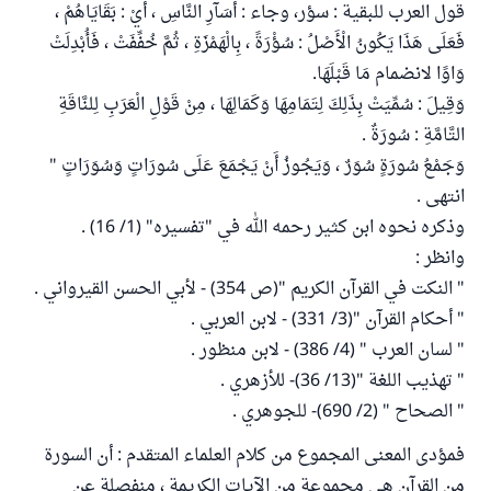
قول العرب للبقية : سؤر، وجاء : أَسَآرِ النَّاسِ ، أَيْ : بَقَايَاهُمْ ،
فَعَلَى هَذَا يَكُونُ الْأَصْلُ : سُؤْرَةً ، بِالْهَمْزَةِ ، ثُمَّ خُفِّفَتْ ، فَأُبْدِلَتْ
وَاوًا لانضمام مَا قَبْلَهَا.
وَقِيلَ : سُمِّيَتْ بِذَلِكَ لِتَمَامِهَا وَكَمَالِهَا ، مِنْ قَوْلِ الْعَرَبِ لِلنَّاقَةِ
التَّامَّةِ : سُورَةٌ .
وَجَمْعُ سُورَةٍ سُوَرٌ ، وَيَجُوزُ أَنْ يَجْمَعَ عَلَى سُورَاتٍ وَسُوَرَاتٍ "
انتهى .
وذكره نحوه ابن كثير رحمه الله في "تفسيره" (1/ 16) .
وانظر :
" النكت في القرآن الكريم "(ص 354) - لأبي الحسن القيرواني .
" أحكام القرآن "(3/ 331) - لابن العربي .
" لسان العرب " (4/ 386) - لابن منظور .
" تهذيب اللغة "(13/ 36)- للأزهري .
" الصحاح " (2/ 690)- للجوهري .
فمؤدى المعنى المجموع من كلام العلماء المتقدم : أن السورة
من القرآن هي مجموعة من الآيات الكريمة ، منفصلة عن