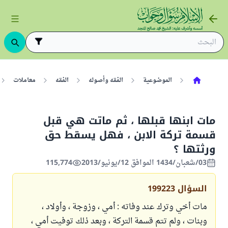
الموضوعية
الفقه وأصوله
الفقه
معاملات
مات ابنها قبلها ، ثم ماتت هي قبل
قسمة تركة الابن ، فهل يسقط حق
ورثتها ؟
03/شعبان/1434 الموافق 12/يونيو/2013
115,774
السؤال
199223
مات أخي وترك عند وفاته : أمي ، وزوجة ، وأولاد ،
وبنات ، ولم تتم قسمة التركة ، وبعد ذلك توفيت أمي ،