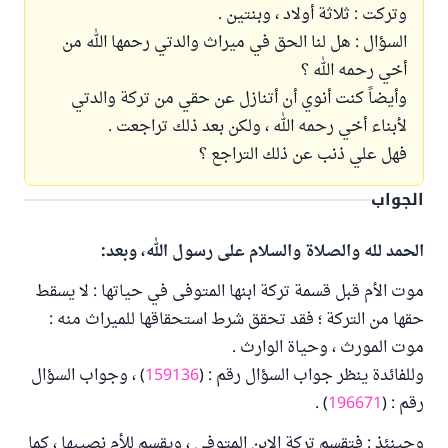
وتركت : ثلاثة أولاد ، وبنتين .
السؤال : هل لنا الحق في ميراث والدتي رحمها الله من
أخي رحمه الله ؟
وأيضاً كنت أنوي أن أتنازل عن حقي من تركة والدتي
لأبناء أخي رحمه الله ، ولكن بعد ذلك تراجعت .
فهل علي ذنب عن ذلك التراجع ؟
الجواب
الحمد لله والصلاة والسلام على رسول الله، وبعد:
موت الأم قبل قسمة تركة ابنها المتوفى في حياتها : لا يسقط
حقها من التركة ؛ فقد تحقق شرط استحقاقها للميراث منه :
موت المورث ، وحياة الوارث .
وللفائدة ينظر جواب السؤال رقم : (
159136
) ، وجواب السؤال
رقم : (
196671
) .
وحينئذ : فتقسم تركة الابن المتوفى ، ويقسم للأم نصيبها ، كما