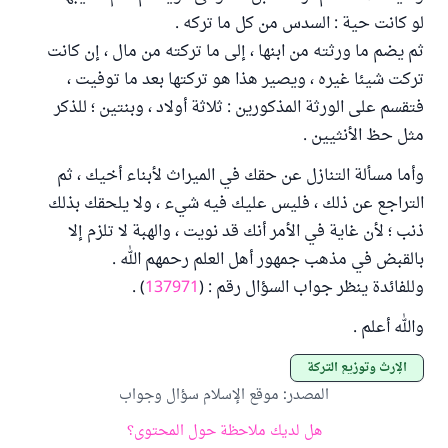
لو كانت حية : السدس من كل ما تركه .
ثم يضم ما ورثته من ابنها ، إلى ما تركته من مال ، إن كانت
تركت شيئا غيره ، ويصير هذا هو تركتها بعد ما توفيت ،
فتقسم على الورثة المذكورين : ثلاثة أولاد ، وبنتين ؛ للذكر
مثل حظ الأنثيين .
وأما مسألة التنازل عن حقك في الميراث لأبناء أخيك ، ثم
التراجع عن ذلك ، فليس عليك فيه شيء ، ولا يلحقك بذلك
ذنب ؛ لأن غاية في الأمر أنك قد نويت ، والهبة لا تلزم إلا
بالقبض في مذهب جمهور أهل العلم رحمهم الله .
وللفائدة ينظر جواب السؤال رقم : (
137971
) .
والله أعلم .
الإرث وتوزيع التركة
المصدر
:
موقع الإسلام سؤال وجواب
هل لديك ملاحظة حول المحتوى؟