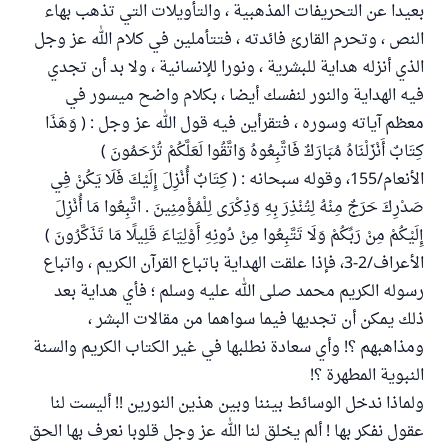
بعيدا عن التحريفات المذهبية ، والتأويلات التي تذهب بهاء
النص ، وتحرم القارئ فائدته ، فتتأملين في كلام الله عز وجل
الذي أنزله هداية للبشرية ، ونورا للإنسانية ، ولا بد أن تجدي
فيه الهداية والنور لنفسك أيضا ، بكلام واضح ميسور في
معظم آياته وسوره ، فتقرأين فيه قول الله عز وجل : ( وَهَذَا
كِتَابٌ أَنْزَلْنَاهُ مُبَارَكٌ فَاتَّبِعُوهُ وَاتَّقُوا لَعَلَّكُمْ تُرْحَمُونَ )
الأنعام/155، وقوله سبحانه : ( كِتَابٌ أُنْزِلَ إِلَيْكَ فَلَا يَكُنْ فِي
صَدْرِكَ حَرَجٌ مِنْهُ لِتُنْذِرَ بِهِ وَذِكْرَى لِلْمُؤْمِنِينَ . اتَّبِعُوا مَا أُنْزِلَ
إِلَيْكُمْ مِنْ رَبِّكُمْ وَلَا تَتَّبِعُوا مِنْ دُونِهِ أَوْلِيَاءَ قَلِيلًا مَا تَذَكَّرُونَ )
الأعراف/2-3، فإذا علقت الهداية باتباع القرآن الكريم ، واتباع
رسوله الكريم محمد صلى الله عليه وسلم ؛ فأي هداية بعد
ذلك يمكن أن تجديها فيما سواهما من مقالات البشر ،
ومذاهبهم ؟! وأي سعادة نطلبها في غير الكتاب الكريم والسنة
النبوية المطهرة ؟!
ولماذا ندخل الوسائط بيننا وبين هذين النورين !! أليست لنا
عقول نفكر بها ! ألم يخلق لنا الله عز وجل قلوبا نعرف بها الحق