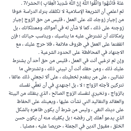
عَنْهُ فَانْتَهُوا وَاتَّقُوا اللَّهَ إِنَّ اللَّهَ شَدِيدُ الْعِقَابِ ) الحشر/7 .
ثم اعلمي أن الشريعة الإسلامية لا تكلفك بترك الدراسة خوفا
من إجبار زوجك لك على العمل ، فليس من حق الزوج إجبار
زوجته على ذلك ، كما لا شأن له في أموالك وممتلكاتك ، بل
بإمكانك أن تشترطي عليه ما يناسبك ، ويناسب حياتك ؛ فإن
اتفقتما على العمل في ظروف ملائمة ، فلا حرج عليك ، مع
الاجتهاد في المحافظة على الحدود الشرعية .
وإن لم ترغبي أنت في العمل ، فليس من حق أحد أن يشترط
عليك ذلك ، ومن حقك أنت أن تبيني ذلك ، وتشترطي ما
تشائين ، على من يتقدم لخطبتك ، على ألا تجعلي ذلك عائقا ،
تتركين لأجله الزواج ؛ لا ، بل اجتهدي في أن تعفِّي نفسك
بالزواج ، وتخيري لنفسك الزوج الصالح ، الذي ينقلك من البيئة
والعقائد والتقاليد التي نشأت عليها ، ويعينك على الحفاظ
على دينك النقي ، وليس من شرط أن يكون ظاهره بالشكل
الذي يدعو أهلك إلى رفضه ؛ بل يكفيك منه أن يكون حسن
الخلق ، مقبول الدين في الجملة ، حريصا عليه ، مصليا .