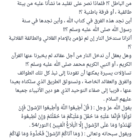
من الباطل ؟! فلماذا نصر على تقليد ما نشأنا عليه من بيئة
طائفية ، أو فرقة باطنية ؟!
أين نجد هذه الفرق في كتاب الله ، وأين نجدها في سنة
رسول الله صلى الله عليه وسلم ؟!!
أترانا سندخل النار إن لم نؤمن بالإمام الفلاني والطائفة الفلانية
؟!
وهل يعقل أن ندخل النار من أجل عقائد لم يخبرنا عنها القرآن
الكريم ، أو النبي الكريم محمد صلى الله عليه وسلم ؟!
تساؤلات يسيرة يمكنها أن تقودنا إلى نبذ كل تلك الطوائف
والفرق والعقائد الخاصة ، ونستوثق الطريق الذي سلكناه بعيدا
عنها ، قريبا إلى صفاء التوحيد الذي هو دين الأنبياء جميعا
عليهم السلام .
يقول الله عز وجل : ( قُلْ أَطِيعُوا اللَّهَ وَأَطِيعُوا الرَّسُولَ فَإِنْ
تَوَلَّوْا فَإِنَّمَا عَلَيْهِ مَا حُمِّلَ وَعَلَيْكُمْ مَا حُمِّلْتُمْ وَإِنْ تُطِيعُوهُ
تَهْتَدُوا وَمَا عَلَى الرَّسُولِ إِلَّا الْبَلَاغُ الْمُبِينُ ) النور/54 .
ويقول سبحانه وتعالى : ( وَمَا آتَاكُمُ الرَّسُولُ فَخُذُوهُ وَمَا نَهَاكُمْ