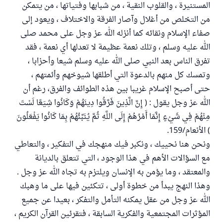
المستنيرة ، والقلوب النقية ، من شبابها وفتياتها ، من يتمكن
من التخلص من أغلال وآصار الفرقة والاختلاف ، ويعود إلى
صفاء الإسلام ونقائه كما أنزله الله عز وجل على محمد صلى
الله عليه وسلم ، وتلك نعمة عظيمة لا تعدلها أي نعمة ، فقد
تفرق الناس بعد النبي صلى الله عليه وسلم شيعا وأحزابا ،
وتمسك كل منهم بالدعوة التي أطلقها شيوخهم وأئمتهم ،
حتى أصبح الإسلام غريبا بين هذه الطوائف والفرق، رغم أن
الله عز وجل يقول : ( إِنَّ الَّذِينَ فَرَّقُوا دِينَهُمْ وَكَانُوا شِيَعًا لَسْتَ
مِنْهُمْ فِي شَيْءٍ إِنَّمَا أَمْرُهُمْ إِلَى اللَّهِ ثُمَّ يُنَبِّئُهُمْ بِمَا كَانُوا يَفْعَلُونَ
) الأنعام/159.
ونحن هنا نحييك ، ونكبر فيك منهجك في التفكير ، والتعاطي
مع السؤالات الأهم في هذا الوجود ، التي تتعلق بالديانة
والمعتقد ، وما يؤمن به الإنسان ويلتزم به تجاه الله عز وجل .
وهذا النهج يبدأ من خطوة أولى ، تتكئين فيها على ما وهبك
الله عز وجل من عقل يمكنه التأمل والتفكر ، بعيدا عن جميع
المؤثرات المجتمعية والفكرية السابقة ، فتقرئين القرآن الكريم ،