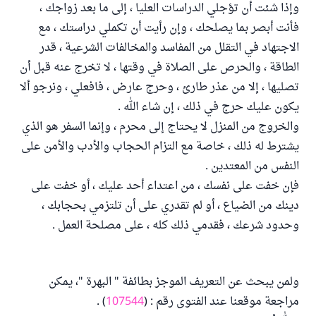
وإذا شئت أن تؤجلي الدراسات العليا ، إلى ما بعد زواجك ،
فأنت أبصر بما يصلحك ، وإن رأيت أن تكملي دراستك ، مع
الاجتهاد في التقلل من المفاسد والمخالفات الشرعية ، قدر
الطاقة ، والحرص على الصلاة في وقتها ، لا تخرج عنه قبل أن
تصليها ، إلا من عذر طارئ ، وحرج عارض ، فافعلي ، ونرجو ألا
يكون عليك حرج في ذلك ، إن شاء الله .
والخروج من المنزل لا يحتاج إلى محرم ، وإنما السفر هو الذي
يشترط له ذلك ، خاصة مع التزام الحجاب والأدب والأمن على
النفس من المعتدين .
فإن خفت على نفسك ، من اعتداء أحد عليك ، أو خفت على
دينك من الضياع ، أو لم تقدري على أن تلتزمي بحجابك ،
وحدود شرعك ، فقدمي ذلك كله ، على مصلحة العمل .
ولمن يبحث عن التعريف الموجز بطائفة " البهرة "، يمكن
مراجعة موقعنا عند الفتوى رقم : (
107544
) .