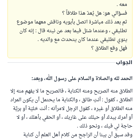
معه .
فسؤالي هو: هل يُعدّ هذا طلاقاً ؟
ثم بعد ذلك مباشرة اتصل بأبويه وناقش معهما موضوع
تطليقي ، وعندما سُئل فيما بعد عن نيته قال : إنه كان
ينوي تطليقي عندما كان يتحدث مع والديه .
فهل وقع الطلاق ؟
الجواب
الحمد لله والصلاة والسلام على رسول الله، وبعد:
الطلاق منه الصريح ومنه الكناية ، فالصريح ما لا يفهم منه إلا
الطلاق ، كقول : أنتِ طالق ، والكناية ما يحتمل أن يكون المراد
منه الطلاق أو غيره ، كقول الرجل لامرأته : أنت خليّة أو بريَّة
أو أمرك بيدك أو حبلك على غاربك ، أو الحقي بأهلك ، أو لا
حاجة لي فيك ، ونحو ذلك .
وقد سبق أن بينا أن الراجح من كلام أهل العلم أن كناية