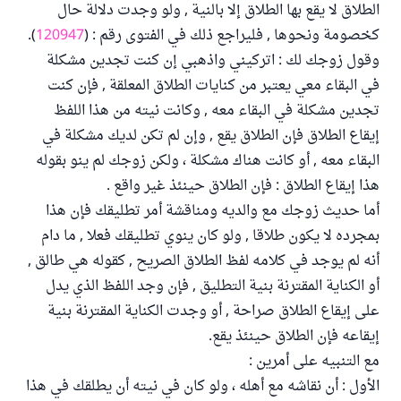
الطلاق لا يقع بها الطلاق إلا بالنية , ولو وجدت دلالة حال
كخصومة ونحوها , فليراجع ذلك في الفتوى رقم : (
120947
).
وقول زوجك لك : اتركيني واذهبي إن كنت تجدين مشكلة
في البقاء معي يعتبر من كنايات الطلاق المعلقة , فإن كنت
تجدين مشكلة في البقاء معه , وكانت نيته من هذا اللفظ
إيقاع الطلاق فإن الطلاق يقع , وإن لم تكن لديك مشكلة في
البقاء معه , أو كانت هناك مشكلة ، ولكن زوجك لم ينو بقوله
هذا إيقاع الطلاق : فإن الطلاق حينئذ غير واقع .
أما حديث زوجك مع والديه ومناقشة أمر تطليقك فإن هذا
بمجرده لا يكون طلاقا , ولو كان ينوي تطليقك فعلا , ما دام
أنه لم يوجد في كلامه لفظ الطلاق الصريح , كقوله هي طالق ,
أو الكناية المقترنة بنية التطليق , فإن وجد اللفظ الذي يدل
على إيقاع الطلاق صراحة , أو وجدت الكناية المقترنة بنية
إيقاعه فإن الطلاق حينئذ يقع.
مع التنبيه على أمرين :
الأول : أن نقاشه مع أهله ، ولو كان في نيته أن يطلقك في هذا