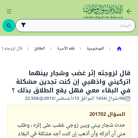
الموضوعية
فقه الأسرة
الطلاق
قال لزوجته إث
قال لزوجته إثر غضب وشجار بينهما
اتركيني واذهبي إن كنت تجدين مشكلة
في البقاء معي فهل يقع الطلاق بذلك ؟
06/شوال/1434 الموافق 13/أغسطس/2013
22,558
السؤال
201702
حدث شجار بيني وبين زوجي غضب على إثره ، وطلب
مني أن أتركه وأن أذهب إن كنت أجد مشكلة في البقاء