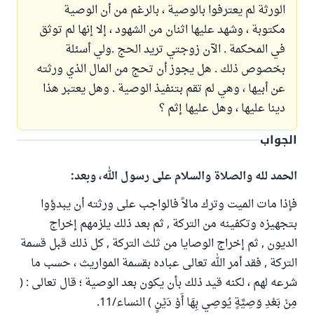
الورثة لم يعترفوا بالوصية ، بالرغم من أن الوصية
مكتوبة ، وشهد عليها اثنان من الشهود ، إلا إنها لم توثق
في المحكمة . الآن زوجتي تريد الحج .ولي أسئلة
بخصوص ذلك . هل يجوز أن تحج من المال الذي ورثته
عن أبيها ، وهي لم تقم بتنفيذ الوصية . وهل يعتبر هذا
دينا عليها ، وهل عليها إثم ؟
الجواب
الحمد لله والصلاة والسلام على رسول الله، وبعد:
فإذا مات الميت وترك مالاً فالواجب على ورثته أن يبدؤوا
بتجهيزه وتكفينه من التركة , ثم بعد ذلك يلزمهم إخراج
الديون , ثم إخراج الوصايا من ثلث التركة , كل ذلك قبل قسمة
التركة , فقد أمر الله تعالى عباده بقسمة المواريث ، حسب ما
شرعه لهم ، لكنه قيد ذلك بأن يكون بعد الوصية ؛ قال تعالى : (
مِنْ بَعْدِ وَصِيَّةٍ يُوصِي بِهَا أَوْ دَيْنٍ ) النساء/11.