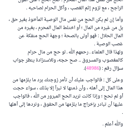
الحج من نفس هذا المال المحرم : صح الحج ، على القول
الراجح ، مع لزوم إثم الغصب ، وأكل الحرام لصاحبه .
وأما إن لم يكن الحج من نفس مال الوصية المأخوذ بغير حق ،
بل من غيره من المال ؛ أو اختلط المال المحرم ، بغيره من
المال الحلال : فهو أولى بالصحة ؛ وجهة الحج منفكة عن
غصب الوصية .
ولهذا قال العلماء ـ رحمهم الله ـ لو حج من مال حرام
كالمغصوب والمسروق .. صح حجه، وللاستزادة ينظر جواب
سؤال رقم : (
48986
).
وعلى كل : فالواجب عليك أن تأمر زوجتك برد ما يلزمها من
هذا المال إلى أهله ، وأن ذمتها لا تبرأ إلا بذلك ، سواء حجت
أو لم تحج ؛ وإذا كانت تريد الحج المبرور من الله ، فالواجب
عليها أن تبادر بإخراج ما يلزمها من الحقوق ، وتردها إلى أهلها
.
والله أعلم .