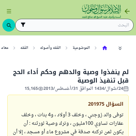
الموضوعية
الفقه وأصوله
الفقه
معامل
لم ينفذوا وصية والدهم وحكم أداء الحج
قبل تنفيذ الوصية
24/شوال/1434 الموافق 31/أغسطس/2013
15,165
السؤال
201975
توفى والد زوجتي ، وخلف 3 أولاد ، و4 بنات ، وخلف
عقارات تساوي 100مليون ، وترك وصية لورثته : أن
يكون ثمن تركته صدقة في مشروع ماء أو مسجد ، إلا أن