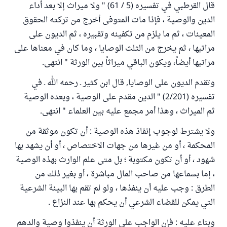
قال القرطبي في تفسيره (5 / 61) " ولا ميراث إلا بعد أداء
الدين والوصية ، فإذا مات المتوفى أخرج من تركته الحقوق
المعينات ، ثم ما يلزم من تكفينه وتقبيره ، ثم الديون على
مراتبها ، ثم يخرج من الثلث الوصايا ، وما كان في معناها على
مراتبها أيضاً، ويكون الباقي ميراثاً بين الورثة " انتهى.
وتقدم الديون على الوصايا, قال ابن كثير ـ رحمه الله ـ في
تفسيره (2/201) " الدين مقدم على الوصية ، وبعده الوصية
ثم الميراث ، وهذا أمر مجمع عليه بين العلماء " انتهى.
ولا يشترط لوجوب إنفاذ هذه الوصية : أن تكون موثقة من
المحكمة ، أو من غيرها من جهات الاختصاص ، أو أن يشهد بها
شهود ، أو أن تكون مكتوبة ؛ بل متى علم الوارث بهذه الوصية
، إما بسماعها من صاحب المال مباشرة ، أو بغير ذلك من
الطرق : وجب عليه أن ينفذها ، ولو لم تقم بها البينة الشرعية
التي يمكن للقضاء الشرعي أن يحكم بها عند النزاع .
وبناء عليه : فإن الواجب على الورثة أن ينفذوا وصية والدهم