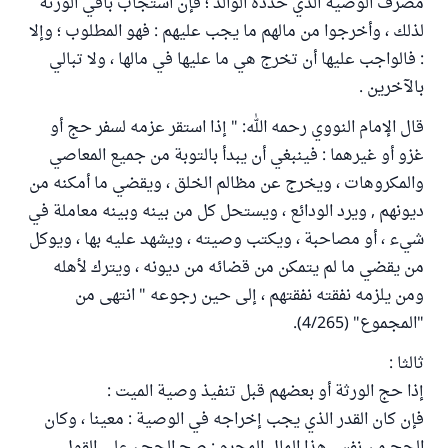
مصرف الوصية الذي حدده الوالد ؛ فإن استجاب باقي الورثة
لذلك ، وأخرجوا من مالهم ما يجب عليهم : فهو المطلوب ؛ وإلا
: فالواجب عليها أن تخرج هي ما عليها في مالها ، ولا تبالي
بالآخرين .
قال الإمام النووي رحمه الله: " إذا استقر عزمه لسفر حج أو
غزو أو غيرهما : فينبغي أن يبدأ بالتوبة من جميع المعاصي
والمكروهات ، ويخرج عن مظالم الخلق ، ويقضي ما أمكنه من
ديونهم , ويرد الودائع ، ويستحل كل من بينه وبينه معاملة في
شيء ، أو مصاحبة ، ويكتب وصيته ، ويشهد عليه بها ، ويوكل
من يقضي ما لم يتمكن من قضائه من ديونه ، ويترك لأهله
ومن يلزمه نفقته نفقتهم ، إلى حين رجوعه " انتهى من
"المجموع" (4/265).
ثالثا :
إذا حج الورثة أو بعضهم قبل تنفيذ وصية الميت :
فإن كان القدر الذي يجب إخراجه في الوصية : معينا ، وكان