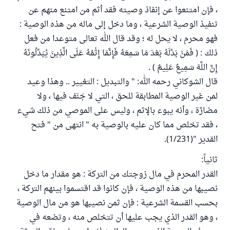
، فإن امتنعوا عن إنفاذ وصيته فقد أثم من امتنع منهم عن
تنفيذ الوصية الشرعية ، وما دخل إلى ماله من هذه الوصية :
فهو محرم ، لا يحل له ؛ وقد قال الله تعالى متوعدا من فعل
ذلك : ( فَمَنْ بَدَّلَهُ بَعْدَ مَا سَمِعَهُ فَإِنَّمَا إِثْمُهُ عَلَى الَّذِينَ يُبَدِّلُونَهُ
إِنَّ اللَّهَ سَمِيعٌ عَلِيمٌ ) .
قال الشوكاني رحمه الله: " والتبديل : التغيير .. وهذا وعيد
لمن غير الوصية المطابقة للحق ، التي لا جَنَف فيها ، ولا
مضارَّة ، وأنه يبوء بالإثم ، وليس على الموصي من ذلك شيء
، فقد تخلص مما كان عليه بالوصية به " انتهى من " فتح
القدير "(1/231).
ثانياً:
القدر المحرم في مال زوجتك من التركة : هو مقدار ما دخل
نصيبها من هذه الوصية ، فإن كانوا قد اقتسموا بينهم التركة ،
بحسب القسمة الشرعية : فإن ثمن نصيبها هو من مال الوصية
، وهو القدر الذي يجب عليها أن تتخلص منه ، وتضعه في