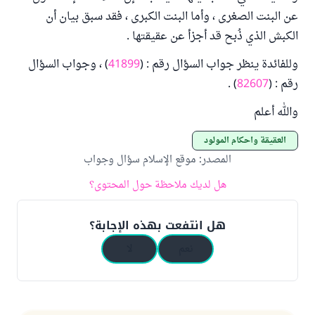
عن البنت الصغرى ، وأما البنت الكبرى ، فقد سبق بيان أن
الكبش الذي ذُبح قد أجزأ عن عقيقتها .
وللفائدة ينظر جواب السؤال رقم : (
41899
) ، وجواب السؤال
رقم : (
82607
) .
والله أعلم
العقيقة وأحكام المولود
المصدر
:
موقع الإسلام سؤال وجواب
هل لديك ملاحظة حول المحتوى؟
هل انتفعت بهذه الإجابة؟
نعم
لا