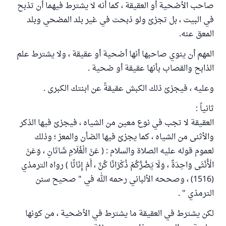
صاحب الأضحية أو العقيقة ، كما أنه لا يشترط فيهما أن تذبح
في البيت ، بل تجزئ ولو ذبحت في غير بلد المضحي وبلد
المعق عنه.
المهم أن ينوي صاحبها أنها أضحية أو عقيقة ، ولا يشترط علم
الذابح والقصاب بأنها عقيقة أو ضحية .
وعليه ، فيجزئ ذلك الكبش عقيقةً عن ابنتك الكبرى .
ثانياً :
العقيقة لا تجب في نوع معين من الشياه ، فيجزئ فيها الذكر
والأثنى من الشياه ، كما يجزئ فيها الضأن والمعز ؛ وذلك
لعموم قوله عليه الصلاة والسلام : ( عَنْ الْغُلَامِ شَاتَانِ ، وَعَنْ
الْأُنْثَى وَاحِدَةٌ ، وَلَا يَضُرُّكُمْ ذُكْرَانًا كُنَّ ، أَمْ إِنَاثًا ) رواه الترمذي
(1516) ، وصححه الألباني رحمه الله في " صحيح سنن
الترمذي " .
لكن يشترط في العقيقة ما يشترط في الأضحية ، من كونها