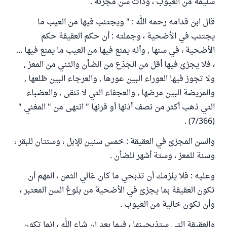
سليمة من العيوب ، وذات سن مجزئة .
قال ابن قدامه رحمه الله : " ويجتنب فيها من العيب ما
يجتنب في الأضحية ، وجملته : أن حكم العقيقة حكم
الأضحية ، في سنها , وأنه يمنع فيها من العيب ما يمنع فيها ...
، فلا يجزئ فيها أقل من الجذع من الضأن والثني من المعز ,
ولا تجوز فيها العوراء البين عورها , والعرجاء البين ظلعها ,
والمريضة البين مرضها , والعجفاء التي لا تنقى , والعضباء
التي ذهب أكثر من نصف أذنها أو قرنها " انتهى من " المغني "
(7/366) .
والسن المجزئ في العقيقة : خمس سنين للإبل ، وسنتان للبقر ،
وسنة للمعز ، وستة أشهر للضأن .
وعليه : فلا يلزمك أن تذبحي ما كان غالي الثمن ، المهم أن
تكون العقيقة بما يجزئ في الأضحية من بلوغ السن المعتبر ،
وأن تكون خالية من العيوب .
والعقيقة التي ستذبحينها ، فيما بعد إن شاء الله ، إنما تكون