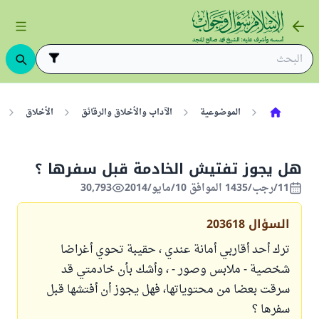
الموضوعية
الآداب والأخلاق والرقائق
الأخلاق
هل يجوز تفتيش الخادمة قبل سفرها ؟
11/رجب/1435 الموافق 10/مايو/2014
30,793
السؤال
203618
ترك أحد أقاربي أمانة عندي ، حقيبة تحوي أغراضا
شخصية - ملابس وصور - ، وأشك بأن خادمتي قد
سرقت بعضا من محتوياتها، فهل يجوز أن أفتشها قبل
سفرها ؟