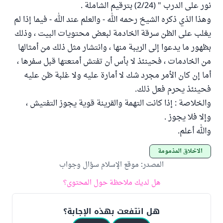
نور على الدرب " (2/24) بترقيم الشاملة .
وهذا الذي ذكره الشيخ رحمه الله - والعلم عند الله - فيما إذا لم
يغلب على الظن سرقة الخادمة لبعض محتويات البيت ، وذلك
بظهور ما يدعوا إلى الريبة منها ، وانتشار مثل ذلك من أمثالها
من الخادمات ، فحينئذ لا بأس أن تفتش أمتعتها قبل سفرها ،
أما إن كان الأمر مجرد شك لا أمارة عليه ولا غلبة ظن عليه
فحينئذ يحرم فعل ذلك.
والخلاصة : إذا كانت التهمة والقرينة قوية يجوز التفتيش ،
وإلا فلا يجوز .
والله أعلم.
الأخلاق المذمومة
المصدر
:
موقع الإسلام سؤال وجواب
هل لديك ملاحظة حول المحتوى؟
هل انتفعت بهذه الإجابة؟