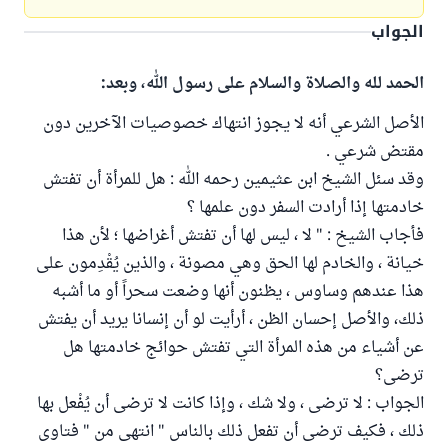
الجواب
الحمد لله والصلاة والسلام على رسول الله، وبعد:
الأصل الشرعي أنه لا يجوز انتهاك خصوصيات الآخرين دون
مقتض شرعي .
وقد سئل الشيخ ابن عثيمين رحمه الله : هل للمرأة أن تفتش
خادمتها إذا أرادت السفر دون علمها ؟
فأجاب الشيخ : " لا ، ليس لها أن تفتش أغراضها ؛ لأن هذا
خيانة ، والخادم لها الحق وهي مصونة ، والذين يُقْدِمون على
هذا عندهم وساوس ، يظنون أنها وضعت سحراً أو ما أشبه
ذلك، والأصل إحسان الظن ، أرأيت لو أن إنسانا يريد أن يفتش
عن أشياء من هذه المرأة التي تفتش حوائج خادمتها هل
ترضى؟
الجواب : لا ترضى ، ولا شك ، وإذا كانت لا ترضى أن يُفْعل بها
ذلك ، فكيف ترضى أن تفعل ذلك بالناس " انتهى من " فتاوى