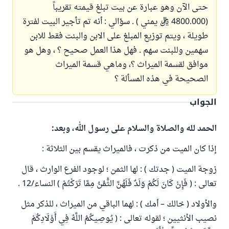
حتى الآن وهو عبارة عن بيت تبلغ قيمته تقريباً
(4800.000 ريال يمني ) . سؤالي : أنه تم تأجير البيت لفترة
طويلة ، ويتم توزيع المبلغ على الابن والبنت فقط للابن
سهمين وللبنت سهم . فهل هذا العمل صحيح ؟ ، وهل هو
موافق لقسمة الميراث ؟، وماهي قسمة الميراث
الصحيحة في هذه المسألة ؟
الجواب
الحمد لله والصلاة والسلام على رسول الله، وبعد:
إذا كان الميت من ذكرت ، فالميراث يقسم بين الثلاثة :
زوجة الميت ( جدتك ) : لها الثمن ؛ لوجود الفرع الوارث ، قال
تعالى : ( فَإِنْ كَانَ لَكُمْ وَلَدٌ فَلَهُنَّ الثُّمُنُ مِمَّا تَرَكْتُمْ ) النساء/12 .
والأولاد ( خالك – أمك ) : لهما الباقي من الميراث ، للذكر مثل
نصيب الأنثيين ؛ لقوله تعالى : ( يُوصِيكُمُ اللَّهُ فِي أَوْلَادِكُمْ