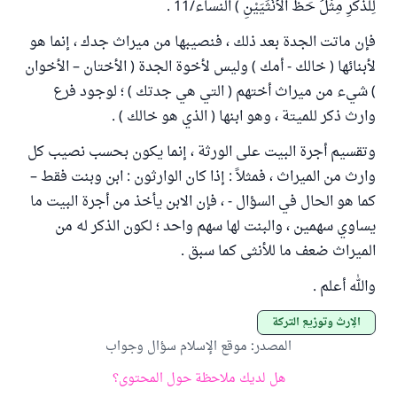
لِلذَّكَرِ مِثْلُ حَظِّ الْأُنْثَيَيْنِ ) النساء/11 .
فإن ماتت الجدة بعد ذلك ، فنصيبها من ميراث جدك ، إنما هو
لأبنائها ( خالك - أمك ) وليس لأخوة الجدة ( الأختان – الأخوان
) شيء من ميراث أختهم ( التي هي جدتك ) ؛ لوجود فرع
وارث ذكر للميتة ، وهو ابنها ( الذي هو خالك ) .
وتقسيم أجرة البيت على الورثة ، إنما يكون بحسب نصيب كل
وارث من الميراث ، فمثلاً : إذا كان الوارثون : ابن وبنت فقط –
كما هو الحال في السؤال - ، فإن الابن يأخذ من أجرة البيت ما
يساوي سهمين ، والبنت لها سهم واحد ؛ لكون الذكر له من
الميراث ضعف ما للأنثى كما سبق .
والله أعلم .
الإرث وتوزيع التركة
المصدر
:
موقع الإسلام سؤال وجواب
هل لديك ملاحظة حول المحتوى؟