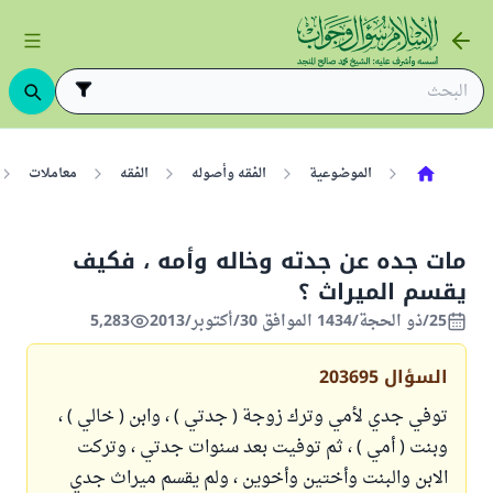
الموضوعية
الفقه وأصوله
الفقه
معاملات
مات جده عن جدته وخاله وأمه ، فكيف
يقسم الميراث ؟
25/ذو الحجة/1434 الموافق 30/أكتوبر/2013
5,283
السؤال
203695
توفي جدي لأمي وترك زوجة ( جدتي ) ، وابن ( خالي ) ،
وبنت ( أمي ) ، ثم توفيت بعد سنوات جدتي ، وتركت
الابن والبنت وأختين وأخوين ، ولم يقسم ميراث جدي