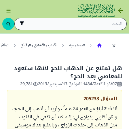
الموضوعية
الآداب والأخلاق والرقائق
الرقائق
هل تمتنع عن الذهاب للحج لأنها ستعود
للمعاصي بعد الحج؟
07/ذو القعدة/1434 الموافق 13/سبتمبر/2013
29,781
السؤال
205233
أنا فتاة أبلغ من العمر 24 عاماً ، وأريد أن أذهب إلى الحج ،
ولكن أقاربي يقولون لي: إنك لابد أن تقعي في الذنوب
مثل الذهاب إلى حفلات الزواج ، وبالطبع هناك موسيقى