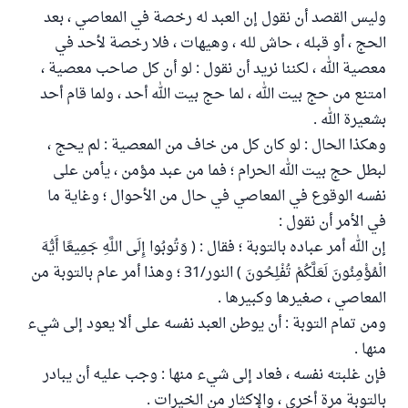
وليس القصد أن نقول إن العبد له رخصة في المعاصي ، بعد
الحج ، أو قبله ، حاش لله ، وهيهات ، فلا رخصة لأحد في
معصية الله ، لكننا نريد أن نقول : لو أن كل صاحب معصية ،
امتنع من حج بيت الله ، لما حج بيت الله أحد ، ولما قام أحد
بشعيرة الله .
وهكذا الحال : لو كان كل من خاف من المعصية : لم يحج ،
لبطل حج بيت الله الحرام ؛ فما من عبد مؤمن ، يأمن على
نفسه الوقوع في المعاصي في حال من الأحوال ؛ وغاية ما
في الأمر أن نقول :
إن الله أمر عباده بالتوبة ؛ فقال : ( وَتُوبُوا إِلَى اللَّهِ جَمِيعًا أَيُّهَ
الْمُؤْمِنُونَ لَعَلَّكُمْ تُفْلِحُونَ ) النور/31 ؛ وهذا أمر عام بالتوبة من
المعاصي ، صغيرها وكبيرها .
ومن تمام التوبة : أن يوطن العبد نفسه على ألا يعود إلى شيء
منها .
فإن غلبته نفسه ، فعاد إلى شيء منها : وجب عليه أن يبادر
بالتوبة مرة أخرى ، والإكثار من الخيرات .