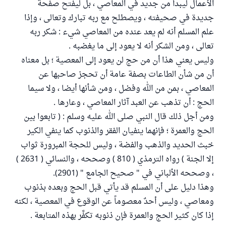
الأعمال ليبدأ من جديد في المعاصي ، بل ليفتح صفحة
جديدة في صحيفته ، ويصطلح مع ربه تبارك وتعالى ، وإذا
علم المسلم أنه لم يعد عنده من المعاصي شيء : شكر ربه
تعالى ، ومن الشكر أنه لا يعود إلى ما يغضبه .
وليس يعني هذا أن من حج لن يعود إلى المعصية ؛ بل معناه
أن من شأن الطاعات بصفة عامة أن تحجز صاحبها عن
المعاصي ، بمن من الله وفضل ، ومن شأنها أيضا ، ولا سيما
الحج : أن تذهب عن العبد آثار المعاصي ، وعارها .
ومن أجل ذلك قال النبي صلى الله عليه وسلم : ( تابعوا بين
الحج والعمرة ؛ فإنهما ينفيان الفقر والذنوب كما ينفي الكير
خبث الحديد والذهب والفضة ، وليس للحجة المبرورة ثواب
إلا الجنة ) رواه الترمذي ( 810 ) وصححه ، والنسائي ( 2631 )
، وصححه الألباني في " صحيح الجامع " (2901).
وهذا دليل على أن المسلم قد يأتي قبل الحج وبعده بذنوب
ومعاصي ، وليس أحدٌ معصوماً عن الوقوع في المعصية ، لكنه
إذا كان كثير الحج والعمرة فإن ذنوبه تكفَّر بهذه المتابعة .