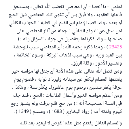
اعلمي – يا أختنا – أن المعاصي تغضب الله تعالى ، ويستحق
فاعلها العقوبة ، ولا فرق بين أن تكون تلك المعاصي قبل الحج
أو بعده ، وقد كتب الإمام ابن القيم في كتابه " الجواب الكافي
لمن سئل عن الدواء الشافي " جملة من آثار المعاصي على
صاحبها – وقد ذكرناها بتفصيل في جواب السؤال رقم : (
23425
) - ومما ذكره رحمه الله : أن المعاصي سبب للوحشة
بين العبد وربه ، وهي سبب لذهاب البركة ، وسوء الخاتمة ،
وتعسير الأمور ، وقلة الرزق.
ومن فضل الله تعالى على هذه الأمة أن جعل لها مواسم خير
يغتنمها المسلم ليكفِّر عن سيئاته وليزداد ثوابه ، فصوم يوم
عرفة يكفر سنتين ، وصوم يوم عاشوراء يكفِّر سنة ، وهكذا .
ومن أعظم مواسم الخير وأعمال الطاعات : الحج ، فقد جاء
في السنة الصحيحة أنه : ( من حج فلم يرفث ولم يفسق رجع
كيوم ولدته أمه ) رواه البخاري ( 1683 ) ، ومسلم ( 1349 ) .
والمسلم العاقل يغتنم مثل هذه الفرص لا ليعود بعد تلك