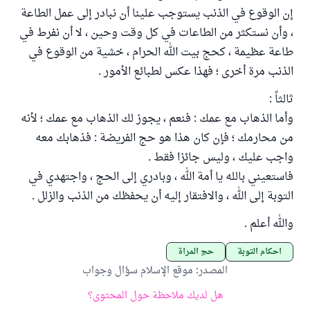
إن الوقوع في الذنب يستوجب علينا أن نبادر إلى عمل الطاعة
، وأن نستكثر من الطاعات في كل وقت وحين ، لا أن نفرط في
طاعة عظيمة ، كحج بيت الله الحرام ، خشية من الوقوع في
الذنب مرة أخرى ؛ فهذا عكس لطبائع الأمور .
ثالثاً :
وأما الذهاب مع عمك : فنعم ، يجوز لك الذهاب مع عمك ؛ لأنه
من محارمك ؛ فإن كان هذا هو حج الفريضة : فذهابك معه
واجب عليك ، وليس جائزا فقط .
فاستعيني بالله يا أمة الله ، وبادري إلى الحج ، واجتهدي في
التوبة إلى الله ، والافتقار إليه أن يحفظك من الذنب والزلل .
والله أعلم .
أحكام التوبة
حج المرأة
المصدر
:
موقع الإسلام سؤال وجواب
هل لديك ملاحظة حول المحتوى؟