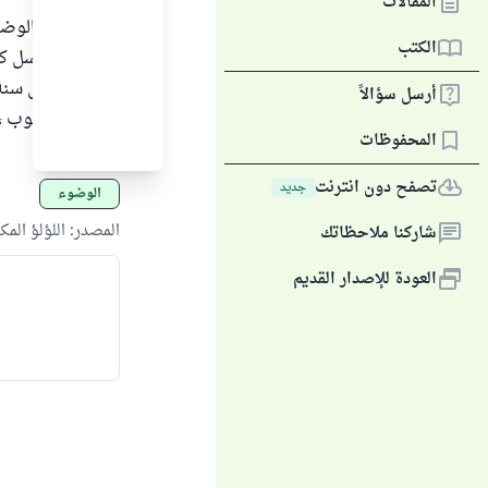
المقالات
لا يجوز في الوض
الكتب
اليدين ، فيغسل ك
غسلهما الأول سنة
أرسل سؤالاً
الفرض المطلوب ، ف
المحفوظات
وما بعدهما .
تصفح دون انترنت
جديد
الوضوء
المصدر
:
اللؤلؤ الم
شاركنا ملاحظاتك
العودة للإصدار القديم