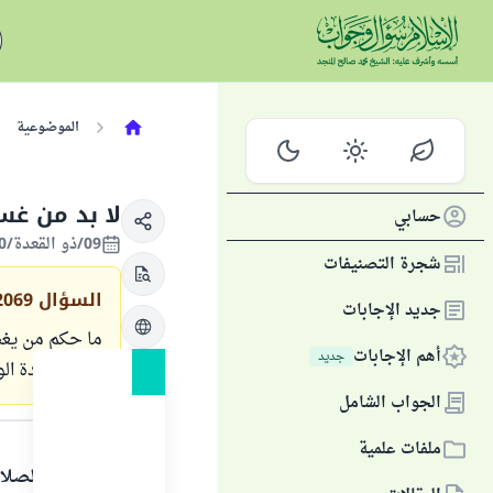
الموضوعية
لا بد من غ
حسابي
09/ذو القعدة/1420 الموافق 15/فبراير/2000
شجرة التصنيفات
السؤال
2069
جديد الإجابات
ما حكم من يغس
أهم الإجابات
جديد
يلزمه إعادة ال
الجواب الشامل
الجواب
ملفات علمية
الحمد لله والصلا