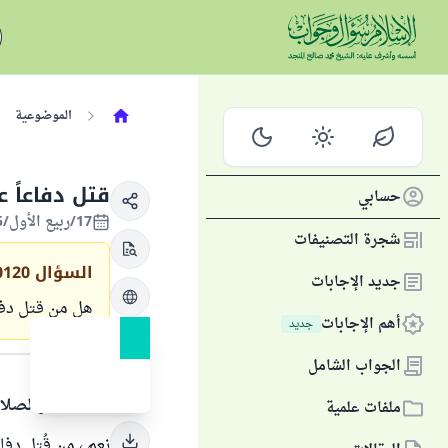
الموضوعية
قتل دفاعاً 
حسابي
17/ربيع الأول/1435 الموافق 18/يناير/2014
شجرة التصنيفات
السؤال
0120
جديد الإجابات
هل من قتل دفاع
أهم الإجابات
جديد
الجواب
الجواب الشامل
الحمد لله والصلا
ملفات علمية
نعم ، من قُتل دفا