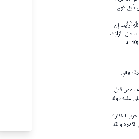
َنْ قُتِلَ دُونَ
هِ أَرَأَيْتَ إِنْ
 ، قَالَ : أَرَأَيْتَ
.
رة ، وفي
م ، ومن قتل
ى عليه ، وله
حرب الكفار ؛
الآخرة والله