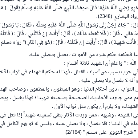
َمْرٍو رَضِيَ اللَّهُ عَنْهُمَا قَالَ سَمِعْتُ النَّبِيَّ صَلَّى اللَّهُ عَلَيْهِ وَسَلَّمَ يَقُولُ : ( م
واه البخاري (2348) .
لَ : " جَاءَ رَجُلٌ إِلَى رَسُولِ اللَّهِ صَلَّى اللَّهُ عَلَيْهِ وَسَلَّمَ ، فَقَالَ : يَا رَسُولَ اللَّ
َ مَالِي ، قَالَ : ( فَلَا تُعْطِهِ مَالَكَ ) ، قَالَ : أَرَأَيْتَ إِنْ قَاتَلَنِي ، قَالَ : ( قَاتِلْهُ )
 فَأَنْتَ شَهِيدٌ ) ، قَالَ : أَرَأَيْتَ إِنْ قَتَلْتُهُ ، قَالَ : (هُوَ فِي النَّارِ )" رواه مسلم (140)
نيا فحكمه حكم غيره من الأموات ، يغسل ويصلى عليه.
لله : " واعلم أن الشهيد ثلاثة أقسام :
في حرب بسبب من أسباب القتال ، فهذا له حكم الشهداء في ثواب الآخ
و أنه لا يغسل ولا يصلى عليه .
ي الثواب ، دون أحكام الدنيا : وهو المبطون ، والمطعون ، وصاحب الهد
هم ممن جاءت الأحاديث الصحيحة بتسميته شهيدا ؛ فهذا يغسل ، ويصل
شهداء، ولا يلزم أن يكون مثل ثواب الأول .
 الغنيمة ، وشبهه ، ممن وردت الآثار بنفي تسميته شهيداً إذا قتل في 
اء في الدنيا : فلا يغسل ، ولا يصلى عليه ، وليس له ثوابهم الكامل في 
 شرح النووي على مسلم " (2/164).