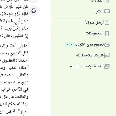
المقالات
عَنْ عَبْدِ اللَّهِ بْنِ ع
الكتب
مَالِهِ فَهُوَ شَهِيدٌ ) ر
وعَنْ أَبِي هُرَيْرَةَ قَا
أرسل سؤالاً
جَاءَ رَجُلٌ يُرِيدُ أَخْذ
المحفوظات
إِنْ قَتَلَنِي ، قَالَ : (
تصفح دون انترنت
جديد
أما في أحكام الد
قال النووي رحمه ا
شاركنا ملاحظاتك
أحدها : المقتول 
العودة للإصدار القديم
أحكام الدنيا ، وه
والثاني : شهيد ف
دون ماله ، وغير
في الآخرة ثواب ال
والثالث: من غل في
فهذا له حكم الشهد
أعلم " . انتهى من "