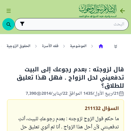
الموضوعية
فقه الأسرة
الحقوق الزوجية
قال لزوجته : بعدم رجوعك إلى البيت
تدفعيني لحل الزواج . فهل هذا تعليق
للطلاق؟
21/ربيع الأول/1435 الموافق 22/يناير/2014
7,390
السؤال
211132
ما حكم قول الزوج لزوجته : بعدم رجوعكِ للبيت، أنتِ
تدفعينني لأن أحل هذا الزواج . أنا لم أنوي تعليق حل