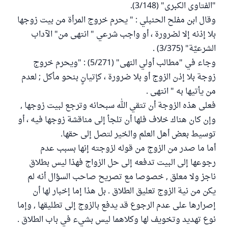
"الفتاوى الكبرى" (3/148).
وقال ابن مفلح الحنبلي : " يحرم خروج المرأة من بيت زوجها
بلا إذنه إلا لضرورة ، أو واجب شرعي " انتهى من" الآداب
الشرعيَّة" (3/375) .
وجاء في "مطالب أولي النهى" (5/271) : "ويحرم خروج
زوجة بلا إذن الزوج أو بلا ضرورة ، كإتيانٍ بنحو مأكل ; لعدم
من يأتيها به " انتهى .
فعلى هذه الزوجة أن تتقي الله سبحانه وترجع لبيت زوجها ,
وإن كان هناك خلاف فلها أن تلجأ إلى مناقشة زوجها فيه ، أو
توسيط بعض أهل العلم والخير لتصل إلى حقها.
أما ما صدر من الزوج من قوله لزوجته إنها بسبب عدم
رجوعها إلى البيت تدفعه إلى حل الزواج فهذا ليس بطلاق
ناجز ولا معلق , خصوصا مع تصريح صاحب السؤال أنه لم
يكن من نية الزوج تعليق الطلاق . بل هذا إما إخبار لها أن
إصرارها على عدم الرجوع قد يدفع بالزوج إلى تطليقها , وإما
نوع تهديد وتخويف لها وكلاهما ليس بشيء في باب الطلاق .