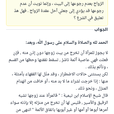
الزواج بعدم رجوعها إلى البيت ، وإنما نويت أن عدم
رجوعها قد يؤدي إلى جعلي أحل عقدة الزواج . فهل هذ
تعليق في الشرع ؟
الجواب
الحمد لله والصلاة والسلام على رسول الله، وبعد:
لا يجوز للمرأة أن تخرج من بيت زوجها دون إذن منه , فإن
فعلت فهي عاصية آثمة ناشز , تسقط نفقتها وحظها من القسم
، وتأثم بذلك .
لكن يستثنى حالات الاضطرار ، وقد مثّل لها الفقهاء بأمثلة ،
منها : إذا خرجت لشراء ما لا بد منه ، أو خافت من انهدام
المنزل ، ونحو ذلك .
قال شيخ الإسلام ابن تيمية : " فالمرأة عند زوجها تشبه
الرقيق والأسير , فليس لها أن تخرج من منزله إلا بإذنه سواء
أمرها أبوها أو أمها أو غير أبويها باتفاق الأئمة " انتهى من