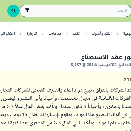
وعية
الفقه وأصوله
الفقه
معاملات
الإجارة
أحكام الو
ر عقد الاستصناع
8,137
21
د الشركات بالعراق ، نبيع مواد الماء والصرف الصحي للشركات التجارية
لشركات الألمانية في مجال تخصصنا ، وأحيانا يأتي المشتري ليشتري هذ
فأحياناً تكون عندنا بال
ونتصل بالموكل في ألمانيا ليصنع هذا المواد ، ويق
بالمشتري وإذا جاء يستلم المواد ، ونأخذ باقي المال ٪ ٥٠ من المشتري بعد