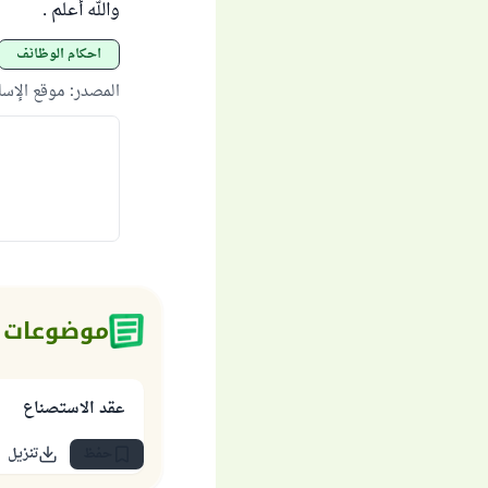
والله أعلم .
أحكام الوظائف
المصدر
:
موقع الإس
موضوعات 
عقد الاستصناع
حفظ
تنزيل