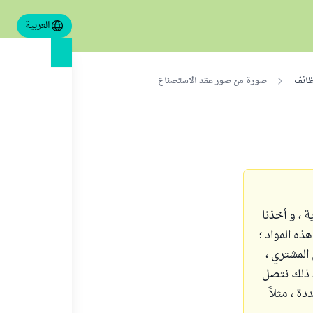
العربية
ظائف
صورة من صور عقد الاستصناع
 ، و أخذنا
ه المواد ؛
مخزن ، وأحياناً لا تكون عندنا ، ونأخذ بعض المال مثلاً ٪ ٥٠ من المشتري ،
وم بإرسالها لنا خلال 15 يوما ، وبعد ذلك نتصل
 الفترة المحددة ، مثلاً