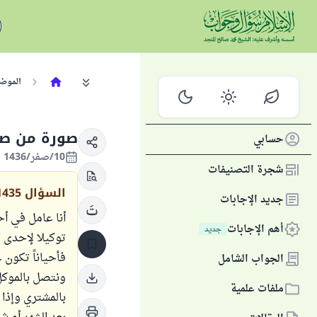
الموض
صورة من صو
حسابي
10/صفر/1436 الموافق 02/ديسمبر/2014
شجرة التصنيفات
السؤال
1435
جديد الإجابات
أنا عامل في أح
أهم الإجابات
جديد
توكيلا لإحدى ا
الجواب الشامل
ملفات علمية