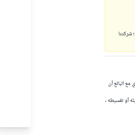
؛ شركتنا
مع البائع أن
له أو تقسيطه ،