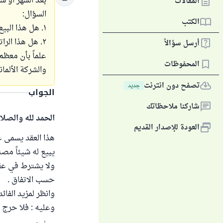
بعد الشهر أو شه
المقالات
السؤال:
الكتب
١. هل هذا البيع جائز؟
٢. هل هذا الراتب التي أخذه من هذا شركتي حلال ؟
أرسل سؤالاً
علماً بأن معظم 
المحفوظات
والشركة الألما
تصفح دون انترنت
جديد
الجواب
شاركنا ملاحظاتك
الحمد لله والصلا
العودة للإصدار القديم
هذا العقد يسمى ع
يبيع له شيئاً مصن
ولا يشترط في عقد
حسب الاتفاق .
وانظر لمزيد الفائ
وعليه : فلا حرج 