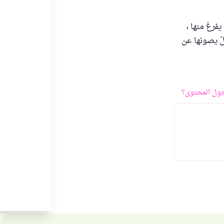
يفرغ منها ،
ّ يصونها عن
ول المحتوى؟