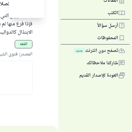
المقالات
الحمد لله والصلا
الكتب
هذه الأوراق التي 
فإذا فرع منها لم
أرسل سؤالاً
الابتذال كالدوال
المحفوظات
الفقه
تصفح دون انترنت
جديد
المصدر
:
فتوى الشيخ 
شاركنا ملاحظاتك
العودة للإصدار القديم