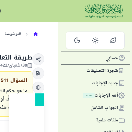
الموضوعية
طريقة التعا
حسابي
30/شعبان/1422 الموافق 15/نوفمبر/2001
شجرة التصنيفات
السؤال
1511
جديد الإجابات
ما هو حكم الشر
أهم الإجابات
جديد
الله عبد الله أو
كيف نتلف هذه ا
الجواب الشامل
ملفات علمية
الجواب