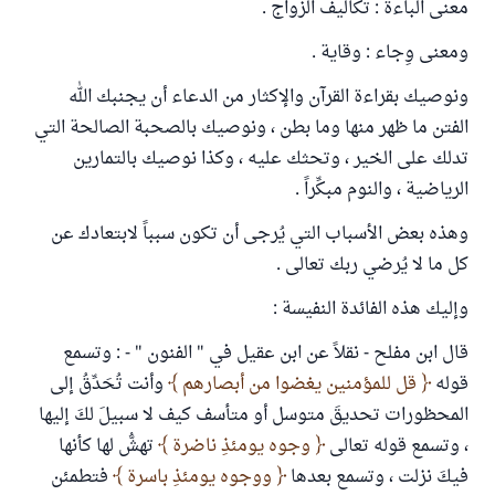
معنى الباءة : تكاليف الزواج .
ومعنى وِجاء : وقاية .
ونوصيك بقراءة القرآن والإكثار من الدعاء أن يجنبك الله
الفتن ما ظهر منها وما بطن ، ونوصيك بالصحبة الصالحة التي
تدلك على الخير ، وتحثك عليه ، وكذا نوصيك بالتمارين
الرياضية ، والنوم مبكِّراً .
وهذه بعض الأسباب التي يُرجى أن تكون سبباً لابتعادك عن
كل ما لا يُرضي ربك تعالى .
وإليك هذه الفائدة النفيسة :
قال ابن مفلح - نقلاً عن ابن عقيل في " الفنون " - : وتسمع
قوله
قل للمؤمنين يغضوا من أبصارهم
وأنت تُحَدِّقُ إلى
المحظورات تحديقَ متوسل أو متأسف كيف لا سبيلَ لكَ إليها
، وتسمع قوله تعالى
وجوه يومئذِ ناضرة
تهشُّ لها كأنها
فيكَ نزلت ، وتسمع بعدها
ووجوه يومئذِ باسرة
فتطمئن