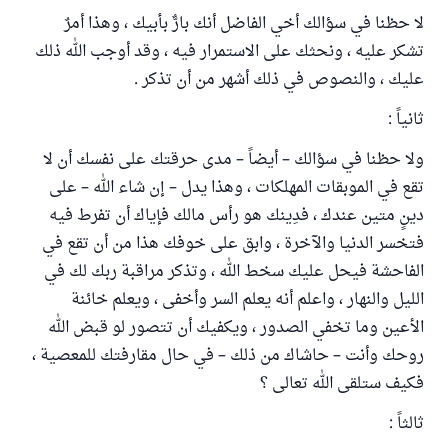
لا حظنا في سؤالك أخي الفاضل أنك بارٌّ بأبيك ، وهذا أمرٌ
تشكر عليه ، ونحثك على الاستمرار فيه ، وقد أوجب الله ذلك
عليك ، والنصوص في ذلك أشهر من أن تذكر .
ثانياً :
ولا حظنا في سؤالك – أيضاً – مدى حرقتك على نفسك أن لا
تقع في الموبقات المهلكات ، وهذا يدل – إن شاء الله – على
دينٍ متين عندك ، فدِينك هو رأس مالك فإياك أن تفرط فيه
فتخسر الدنيا والآخرة ، وابق على خوفك هذا من أن تقع في
الفاحشة فيحل عليك سخط الله ، وتذكر مراقبة ربك لك في
الليل والنهار ، واعلم أنه يعلم السر وأخفى ، ويعلم خائنة
الأعين وما تخفي الصدور ، ويكفيك أن تتصور لو قبض الله
روحك وأنت – حاشاك من ذلك – في حال مقارفتك للمعصية ،
فكيف ستلقى الله تعالى ؟
ثالثاً :