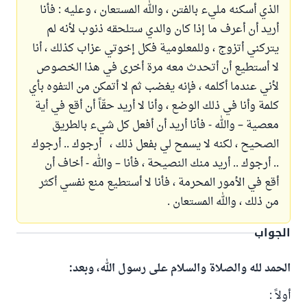
الذي أسكنه مليء بالفتن ، والله المستعان ، وعليه : فأنا
أريد أن أعرف ما إذا كان والدي ستلحقه ذنوب لأنه لم
يتركني أتزوج ، وللمعلومية فكل إخوتي عزاب كذلك ، أنا
لا أستطيع أن أتحدث معه مرة أخرى في هذا الخصوص
لأني عندما أكلمه ، فإنه يغضب ثم لا أتمكن من التفوه بأي
كلمة وأنا في ذلك الوضع ، وأنا لا أريد حقّاً أن أقع في أية
معصية – والله - فأنا أريد أن أفعل كل شيء بالطريق
الصحيح ، لكنه لا يسمح لي بفعل ذلك ، أرجوك .. أرجوك
.. أرجوك .. أريد منك النصيحة ، فأنا – والله - أخاف أن
أقع في الأمور المحرمة ، فأنا لا أستطيع منع نفسي أكثر
من ذلك ، والله المستعان .
الجواب
الحمد لله والصلاة والسلام على رسول الله، وبعد:
أولاً :