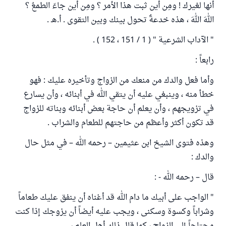
أنها لغيرك ‍! ومِن أين ثبت هذا الأمر ؟ ومِن أين جاءَ الطمعُ ؟
اللهَ اللهَ ، هذه خدعةٌ تحول بينك وبين التقوى . أ.هـ .
" الآداب الشرعية " ( 1 / 151 ، 152 ) .
رابعاً :
وأما فعل والدك من منعك من الزواج وتأخيره عليك : فهو
خطأ منه ، وينبغي عليه أن يتقي الله في أبنائه ، وأن يسارع
في تزويجهم ، وأن يعلم أن حاجة بعض أبنائه وبناته للزواج
قد تكون أكثر وأعظم من حاجتهم للطعام والشراب .
وهذه فتوى الشيخ ابن عثيمين – رحمه الله – في مثل حال
والدك :
قال – رحمه الله - :
" الواجب على أبيك ما دام الله قد أغناه أن ينفق عليك طعاماً
وشراباً وكسوة وسكنى ، ويجب عليه أيضاً أن يزوجك إذا كنت