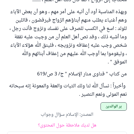
محتاجاً إلى الزواج ، كما قال ذلك أهل العلم ، .......
وبهذه المناسبة أود أن أنبه على أمر مهم ، وهو أن بعض الآباء
وهم أغنياء يطلب منهم أبناؤهم الزواج فيرفضون ، قائلين
للولد : اسع في الكسب للصرف على نفسك وتزوج فأنت رجل ،
وما أشبه ذلك ، وقد نص أهل العلم أن من وجبت عليه نفقة
شخص وجب عليه إعفافه وتزويجه ، فليتق الله هؤلاء الآباء
، وليقوموا بما أوجب الله عليهم من إعفاف أبنائهم والله
الموفق " .
من كتاب " فتاوى منار الإسلام " ج/ 3 ص/619
وأخيراً : نسأل الله لنا ولك الثبات والعفة والمعونة إنه سبحانه
نعم المولى ونعم النصير .
بر الوالدين
المصدر
:
الإسلام سؤال وجواب
هل لديك ملاحظة حول المحتوى؟