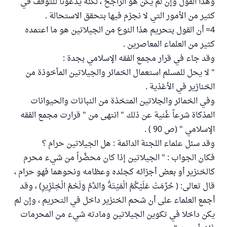
وهذا القول وإن لم يكن هو الراجح ، لكنه يدعونا للتوقف في
كثير من الأمور التي لا نجزم فيها بتحقق الاستحالة .
4= أن القول بتحريم هذا النوع من الجيلاتين هو ما اعتمده
كثير من العلماء المعاصرين .
وقد جاء في قرار مجمع الفقه الإسلامي بجدة :
" لا يحل للمسلم استعمال الخمائر والجيلاتين المأخوذة من
الخنازير في الأغذية .
وفي الخمائر والجلاتين المتخذة من النباتات والحيوانات
المذكاة شرعاً غُنية عن ذلك " انتهى من " قرارت مجمع الفقه
الإسلامي " (ص 90 ) .
وقد سئل علماء اللجنة الدائمة : هل الجيلاتين حرام ؟
فكان الجواب : " الجيلاتين إذا كان محضَّراً من شيء محرم
كالخنزير أو بعض أجزائه كجلده وعظامه ونحوهما فهو حرام ،
قال تعالى: ( حُرِّمَتْ عَلَيْكُمُ الْمَيْتَةُ وَالدَّمُ وَلَحْمُ الْخِنْزِيرِ) ، وقد
أجمع العلماء على أن شحم الخنزير داخل في التحريم ، وإن لم
يكن داخلا في تكوين الجيلاتين ومادته شيء من المحرمات