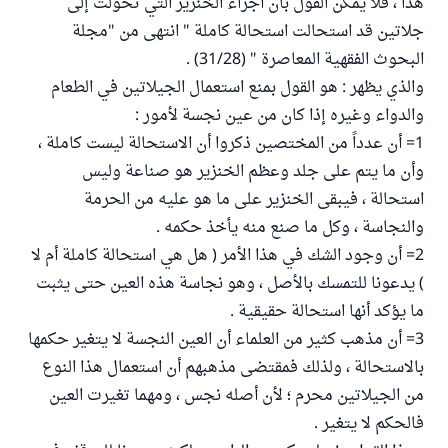
هذا ، فلا يمكن القول بأن أجزاء الخنزير التي تحولت إلى
جلاتين قد استحالت استحالة كاملة " انتهى من "مجلة
البحوث الفقهية المعاصرة " (31/28) .
والذي يظهر : هو القول بمنع استعمال الجيلاتين في الطعام
والدواء وغيره إذا كان من عين نجسة لأمور :
1= أن عدداً من المختصين ذكروا أن الاستحالة ليست كاملة ،
وأن ما يتم على جلد وعظم الخنزير هو صناعة وليس
استحالة ، فيبقى الخنزير على ما هو عليه من الحرمة
والنجاسة ، وكل ما صنع منه يأخذ حكمه .
2= أن وجود الشك في هذا الأمر ( هل هي استحالة كاملة أم لا
) يدعونا للتمسك بالأصل ، وهو نجاسة هذه العين حتى يثبت
ما يؤكد أنها استحالة حقيقية .
3= أن مذهب كثير من العلماء أن العين النجسة لا يتغير حكمها
بالاستحالة ، ولذلك فمقتضى مذهبهم أن استعمال هذا النوع
من الجيلاتين محرم ؛ لأن أصله نجس ، ومهما تغيرت العين
فالحكم لا يتغير .