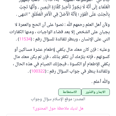
جاء في " الموسوعة الفقهية " (10/14) : " ذَهَبَ جُمْهُورُ
الْعُلَمَاءِ إلَى أَنَّهُ لَا يَجُوزُ تَأْخِيرُ كَفَّارَةِ الْيَمِينِ , وَأَنَّهَا تَجِبُ
بِالْحِنْثِ عَلَى الْفَوْرِ ؛ لِأَنَّهُ الْأَصْلُ فِي الْأَمْرِ الْمُطْلَقِ " انتهى .
ولأن أهل العلم رحمهم الله : نصوا على أن الحج والعمرة لا
يجبان على الشخص إلا بعد قضاء الواجبات ، ومنها الكفارات
التي على الإنسان ، وينظر للفائدة للسؤال رقم : (
11534
) .
وعليه : فإن كان معك مال يكفي لإطعام عشرة مساكين أو
كسوتهم ، فإنه يلزمك أن تكفر بذلك ، فإن لم يكن معك مال
يكفي للإطعام أو الكسوة ، فيجزئك الصيام في هذه الحال ،
وللفائدة ينظر في جواب السؤال رقم : (
100322
) .
والله أعلم .
الأيمان والنذور
الاستطاعة
المصدر
:
موقع الإسلام سؤال وجواب
هل لديك ملاحظة حول المحتوى؟