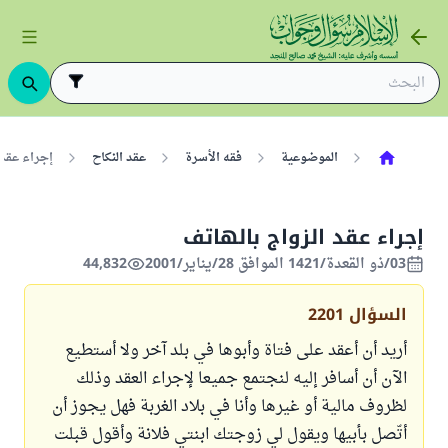
الموضوعية
فقه الأسرة
عقد النكاح
إجراء عقد 
إجراء عقد الزواج بالهاتف
03/ذو القعدة/1421 الموافق 28/يناير/2001
44,832
السؤال
2201
أريد أن أعقد على فتاة وأبوها في بلد آخر ولا أستطيع
الآن أن أسافر إليه لنجتمع جميعا لإجراء العقد وذلك
لظروف مالية أو غيرها وأنا في بلاد الغربة فهل يجوز أن
أتّصل بأبيها ويقول لي زوجتك ابنتي فلانة وأقول قبلت