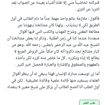
فتركته تحاشيناً مني إلا نقلنا أشياء بعيدة عن الصواب بُعد
الثريا عن الثرى .
فأقول : ملازمة عالم واحد مهمة جداً ما دام الطالب في أول
الطريق لكي لا يتذبذب , ولهذا كان مشائخنا ينهوننا عن
مطالعة المغني وشرح المهذب والكتب التي فيها أقوال
متعددة عندما كنا في زمن الطلبة , وذكر لنا بعض مشائخنا أن
الشيخ عبد الله بن عبد الرحمن بابطين ـ رحمه الله ـ وهو من
كبار مشائخ نجد ذكروا أنه كان مكبَّاً على الروض المربع لا
يطالع إلا إياه ويكرره , كل ما خلص منه كرره لكن يأخذه
بالمفهوم والمنطوق والإشارة والعبارة فحصل خير كثير .
أما إن توسعت مدارك الإنسان فهذا ينبغي له أن ينظر أقوال
العلماء يستفيد منها فائدة علمية وفائدة تطبيقية , لكن في
أول الطلب أنا أنصح الطالب أن يركز على شيخ معين لا يتعداه
.
طلب العلم