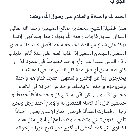
الجواب
الحمد لله والصلاة والسلام على رسول الله، وبعد:
سئل فضيلة الشيخ محمد بن صالح العثيمين رحمه الله تعالى
السؤال السابق فأجاب رحمه الله بقوله : هذا جيد كون الإنسان
يركز على شيخ من المشائخ يجعله هو الأصل لا سيما المبتدئ
الصغير , المبتدئ الصغير إذا طلب العلم على عدة أناس تذبذب
, لأن الناس ليسوا على رأي واحد خصوصاً في عصرنا الآن ,
كان فيما سبق أي قبل مدة كان الناس هنا في المملكة لا
يخرجون أبداً عن الإقناع والمنتهى ؛ فتجد فتاواهم واحدة ,
وشروحهم واحدة , لا يختلف واحد عن آخر إلا في الإلقاء
وحسن الأسلوب , لكن الآن لما كان كل واحد حافظاً حديثاً أو
حديثين قال : أنا الإمام المقتدى به والإمام أحمد رجل ونحن
رجال , فصارت المسألة فوضى , صار الإنسان يفتي , أحياناً
تأتي الفتوى تبكي وتضحك وكنت أهمَّ أن أدوَّن مثل هذه
الفتاوى لكن كنت أخشى أن أكون ممن تتبع عورات إخوانه