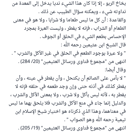
بخاخ الربو ، إلا إذا كان هذا الشيء نديا يدخل إلى المعدة من
نداوته شيء ، ويمكنه سؤال الطبيب عن ذلك .
والقاعدة : أن كل ما ليس طعاما ولا شرابا ، ولا هو في معنى
الطعام أو الشراب ، فإنه لا يفطر ، وليست العبرة بمجرد
الإحساس بطعم الشيء في الحلق أو الجوف .
قال الشيخ ابن عثيمين رحمه الله :
" ولا عبرة بوجود الطعم في الحلق في غير الأكل والشرب " .
انتهى من "مجموع فتاوى ورسائل العثيمين" (20/ 284) .
وقال أيضا:
" لا بأس على الصائم أن يكتحل ، وأن يقطر في عينه ، وأن
يقطر كذلك في أذنه حتى وإن وجد طعمه في حلقه فإنه لا
يفطر به ، لأنه ليس بأكل ولا شرب ، ولا بمعنى الأكل والشرب ،
والدليل إنما جاء في منع الأكل والشرب فلا يلحق بهما ما ليس
في معناهما، وهذا الذي ذكرناه هو اختيار شيخ الإسلام ابن
تيمية رحمه الله وهو الصواب " .
انتهى من "مجموع فتاوى ورسائل العثيمين" (19/ 205) .