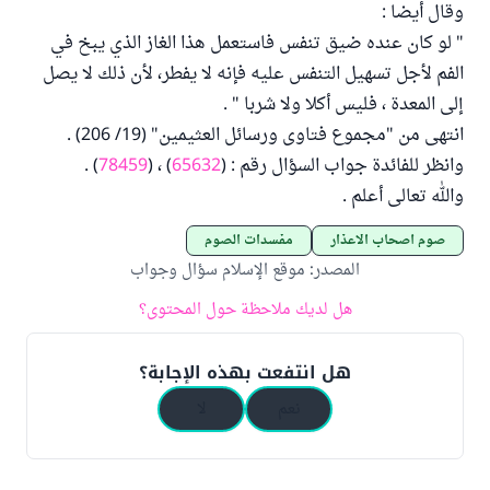
وقال أيضا :
" لو كان عنده ضيق تنفس فاستعمل هذا الغاز الذي يبخ في
الفم لأجل تسهيل التنفس عليه فإنه لا يفطر، لأن ذلك لا يصل
إلى المعدة ، فليس أكلا ولا شربا " .
انتهى من "مجموع فتاوى ورسائل العثيمين" (19/ 206) .
وانظر للفائدة جواب السؤال رقم : (
65632
) ، (
78459
) .
والله تعالى أعلم .
صوم أصحاب الأعذار
مفسدات الصوم
المصدر
:
موقع الإسلام سؤال وجواب
هل لديك ملاحظة حول المحتوى؟
هل انتفعت بهذه الإجابة؟
نعم
لا