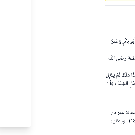
َ: ( أَبُو بَكْرٍ وَعُمَرُ
َ قال لفاطمة رضي الله
َذَا مَلَكٌ لَمْ يَنْزِلِ
ْلِ الجَنَّةِ ، وَأَنَّ
عده: عمر بن
الخطاب، ثم عثمان بن عفان، ثم علي بن أبي طالب " انتهى من "الباعث الحثيث" (ص 183) ، وينظر :