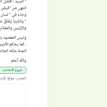
" السيد : أفضل ال
انتهى من "فيض القدير" 
وجاء في " لسان العرب "
" والسَّيِّدُ يُطْلَقُ عَ
وَالرَّئِيسِ والمقدَّ
وليس المقصود با
، كما يحكم الأمير
الجنة ملكه الخاص
والله أعلم .
شروح الأحاديث
المصدر
:
موقع الإس