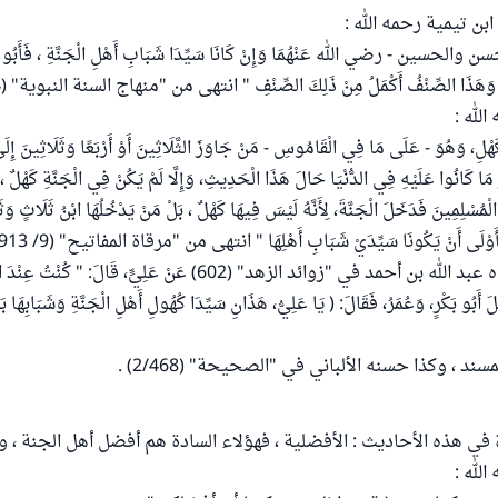
بن تيمية رحمه الله :
حسين - رضي الله عَنْهُمَا وَإِنْ كَانَا سَيِّدَا شَبَابِ أَهْلِ الْجَنَّةِ ، فَأَبُو بَكْر
ِ، وَهَذَا الصِّنْفُ أَكْمَلُ مِنْ ذَلِكَ الصِّنْفِ " انتهى من "منهاج السنة النبوية" (4/ 169) .
الله :
َهْلِ، وَهُوَ - عَلَى مَا فِي الْقَامُوسِ - مَنْ جَاوَزَ الثَّلَاثِينَ أَوْ أَرْبَعًا وَثَلَاثِينَ إِ
َا كَانُوا عَلَيْهِ فِي الدُّنْيَا حَالَ هَذَا الْحَدِيثِ، وَإِلَّا لَمْ يَكُنْ فِي الْجَنَّةِ كَهْلٌ ،
مُسْلِمِينَ فَدَخَلَ الْجَنَّةَ، لِأَنَّهُ لَيْسَ فِيهَا كَهْلٌ ، بَلْ مَنْ يَدْخُلُهَا ابْنُ ثَلَاثٍ وَثَل
أَوْلَى أَنْ يَكُونَا سَيِّدَيْ شَبَابِ أَهْلِهَا " انتهى من "مرقاة المفاتيح" (9/ 3913) .
ويؤيد ذلك ما رواه عبد الله بن أحمد في "زوائد الزهد" (602) عَنْ عَلِيٍّ، قَالَ:
َلَ أَبُو بَكْرٍ، وَعُمَرُ، فَقَالَ: ( يَا عَلِيُّ، هَذَانِ سَيِّدَا كُهُولِ أَهْلِ الْجَنَّةِ وَشَبَابِهَا بَعْ
 ، وكذا حسنه الألباني في "الصحيحة" (2/468) .
 في هذه الأحاديث : الأفضلية ، فهؤلاء السادة هم أفضل أهل الجنة ، 
الله :