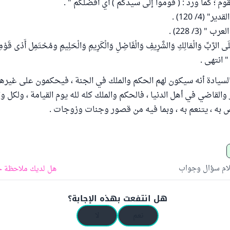
قوم ؛ كما ورد : ( قوموا إلى سيدكم ) أي أفضلكم " .
(4/ 120) .
 (3/ 228) .
لَى الرَّبِّ وَالْمَالِكِ وَالشَّرِيفِ وَالْفَاضِلِ وَالْكَرِيمِ وَالْحَلِيمِ ومُحْتَمِل أَذى قَوْمِه
م " انتهى .
لسيادة أنه سيكون لهم الحكم والملك في الجنة ، فيحكمون على غير
 والقاضي في أهل الدنيا ، فالحكم والملك كله لله يوم القيامة ، ولكل 
 به ، يتنعم به ، وبما فيه من قصور وجنات وزوجات .
لام سؤال وجواب
هل لديك ملاحظة ح
هل انتفعت بهذه الإجابة؟
نعم
لا