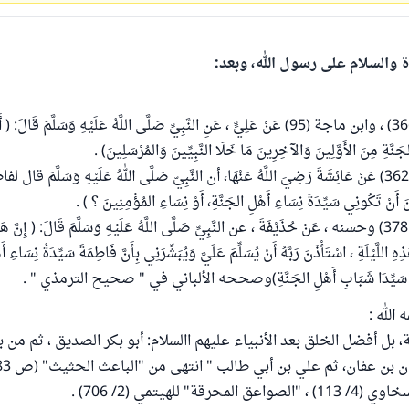
ة والسلام على رسول الله، وبعد:
روى الترمذي (3666) ، وابن ماجة (95) عَنْ عَلِيٍّ ، عَنِ النَّبِيِّ صَلَّى اللَّهُ عَلَيْهِ وَسَلَّمَ قَال
جَنَّةِ مِنَ الأَوَّلِينَ وَالآخِرِينَ مَا خَلَا النَّبِيِّينَ وَالمُرْسَلِينَ) .
وروى البخاري (3623) عَنْ عَائِشَةَ رَضِيَ اللَّهُ عَنْهَا، أن النَّبِيّ صَلَّى اللهُ عَلَيْهِ وَسَلَّم
أَنْ تَكُونِي سَيِّدَةَ نِسَاءِ أَهْلِ الجَنَّةِ، أَوْ نِسَاءِ المُؤْمِنِينَ ؟ ) .
وروى الترمذي (3781) وحسنه ، عَنْ حُذَيْفَةَ ، عن النَّبِيِّ صَلَّى اللَّهُ عَلَيْهِ وَسَلَّمَ قَالَ: ( إِنَّ ه
 اللَّيْلَةِ ، اسْتَأْذَنَ رَبَّهُ أَنْ يُسَلِّمَ عَلَيَّ وَيُبَشِّرَنِي بِأَنَّ فَاطِمَةَ سَيِّدَةُ نِسَاءِ أَه
نَ سَيِّدَا شَبَابِ أَهْلِ الجَنَّةِ)وصححه الألباني في " صحيح الترمذي " .
الله :
بل أفضل الخلق بعد الأنبياء عليهم االسلام: أبو بكر الصديق ، ثم من ب
قة" للهيتمي (2/ 706) .