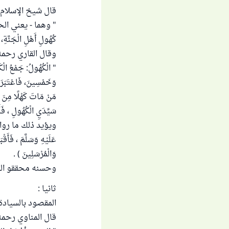
قال شيخ الإسلام ا
" وهما - يعني الحسن وال
كُهُولِ أَهْلِ الْجَنَّة
وقال القاري رحمه 
" الْكُهُولُ: جَمْعُ الْك
وَخَمْسِينَ، فَاعْتَبَرَ م
مَنْ مَاتَ كَهْلًا مِنَ الْ
سَيِّدَيِ الْكُهُولِ ، فَ
عَلَيْهِ وَسَلَّمَ ، فَأَقْب
وَالْمُرْسَلِينَ ) .
وحسنه محققو المسند
ثانيا :
المقصود بالسيادة
قال المناوي رحمه 