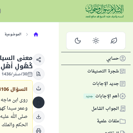
الموضوعية
معنى السيادة 
حسابي
كُهُولِ أَهْلِ الج
شجرة التصنيفات
30/صفر/1436 الموافق 22/ديسمبر/2014
جديد الإجابات
السؤال
3106
أهم الإجابات
جديد
روى ابن ماجه ع
وعمر سيدا كهول
الجواب الشامل
صلى الله عليه 
ملفات علمية
الحكم والملك 