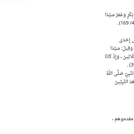
ٍ وَعُمَرُ سَيِّدَا
لَى إِحْدَى
 وَقِيلَ: سَيِّدَا
َاثِينَ ، وَإِذْ كَانَا
 " كُنْتُ عِنْدَ النَّبِيِّ صَلَّى اللهُ
دَ النَّبِيِّينَ
ومقدموهم ،