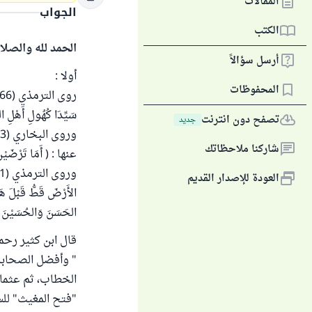
المقالات
الجواب
الكتب
الحمد لله والصلا
أرسل سؤالاً
أولا :
المحفوظات
سَيِّدَا كُهُولِ أَهْلِ ال
تصفح دون انترنت
جديد
شاركنا ملاحظاتك
عنها : ( أَمَا تَرْضَيْنَ 
العودة للإصدار القديم
الأَرْضَ قَطُّ قَبْلَ هَذِهِ
الحَسَنَ وَالحُسَيْ
قال ابن كثير رحمه 
" وأفضل الصحابة، 
"فتح المغيث" للسخاوي (4/ 113) ، "الصواعق المحر