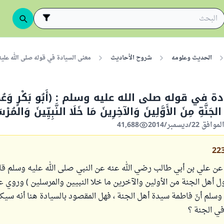
الحديث وعلومه
شروح الأحاديث
معنى السيادة في قوله صلى الله عليه وسلم : (أَبُو
في قوله صلى الله عليه وسلم : (أَبُو بَكْرٍ وَعُمَرُ 
َنَّةِ مِنَ الأَوَّلِينَ وَالآخِرِينَ مَا خَلَا النَّبِيِّينَ وَالمُرْس
41,688
22
ن علي بن أبي طالب رضي الله عنه عن النبي صلى الله عليه وسلم قال:
 أهل الجنة من الأولين والآخرين ما خلا النبيين والمرسلين ) وروي ع
وسلم أنّ فاطمة سيدة أهل الجنة ، فهل المقصود بالسيادة هنا أنه سيك
في الجنة ؟