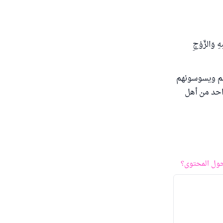
ِ وَالزَّوْجِ
هم ويسوسونهم
واحد من أهل
ول المحتوى؟