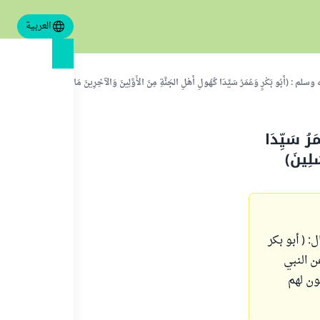
العربية
 بَكْرٍ وَعُمَرُ سَيِّدَا كُهُولِ أَهْلِ الجَنَّةِ مِنَ الأَوَّلِينَ وَالآخِرِينَ مَا خَلَا النَّبِيِّينَ وَالمُرْسَلِي
سَيِّدَا
َلِينَ)
 ( أبو بكر
ن النبي
ون لهم