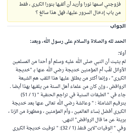
فزوجتي اسمها نورا وأريد أن ألقبها بنورا الكبرى ، فقط
من باب إدخال السرور عليها، فهل هذا سائغ ؟
الجواب
الحمد لله والصلاة والسلام على رسول الله، وبعد:
أولا:
لم يثبت أن النبي صلى الله عليه وسلم أو أحدا من المسلمين
الأوائل لقَّب أم المؤمنين خديجة رضي الله عنها بـ "خديجة
الكبرى" ، وإنما أكثر من يطلق عليها هذا اللقب هم الشيعة
الروافض ، وإن كان من علماء أهل السنة من يلقبها بهذا أيضا .
جاء في " الطبقات السنية في تراجم الحنفية " (1 / 51)
بترقيم الشاملة : " وعائشة رضي الله تعالى عنها بعد خديجة
الكبرى أفضل نِساء العالمين ، وأم المؤمنين ، ومطهرة من الزنا ،
بريئة عن ما قال الروافض" انتهى.
وفي " الوفيات"لابن قنفذ (1 / 32): " توفيت خديجة الكبرى