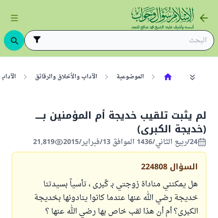
الموضوعية
الآداب والأخلاق والرقائق
الآداب
لم يثبت تلقيب خديجة أم المؤمنين بـــــ
(خديجة الكبرى)
24/ربيع الثاني/1436 الموافق 13/فبراير/2015
21,819
السؤال
224808
هل يمكنني مناداة زوجتي بـ كُبرى ، تأسياً بسيدتنا
خديجة رضي الله عنها عندما كانوا ينادونها بخديجة
الكبرى؟ أم أن هذا لقب خاص بها رضي الله عنها ؟