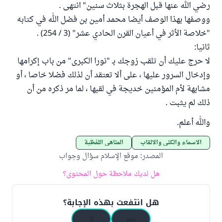
رضي الله عنها قبل الهجرة بثلاث سنين" انتهى .
ووصفها بهذا الوصف أيضا محمد أمين بن فضل الله في كتابه
"خلاصة الأثر في أعيان القرن الحادي عشر" (3 / 254) .
ثانيا:
لا حرج عليك أن تلقب زوجك بـ "نورا الكبرى" من باب إكرامها
وإدخال السرور عليها ، على ألا تعتقد أن لذلك فضلا خاصا ، أو
مشابهة لأم المؤمنين خديجة في لقبها ، لما مر ذكره من أن
ذلك لم يثبت .
والله أعلم.
الأسماء والكنى والألقاب
المناهي اللفظية
المصدر
:
موقع الإسلام سؤال وجواب
هل لديك ملاحظة حول المحتوى؟
هل انتفعت بهذه الإجابة؟
نعم
لا