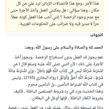
هذا الأمر ، ومع هذا فاتصالات الزبائن ترد عليّ من كل
مكان ، وهنا سؤالي : هل يمكنني العمل وأخذ الأجرة حتى
مع عدم وجود الرخصة ؟ إنني أحب هذا العمل كونه عملاً
حراً لا مدير فيه ولا ضرائب على الحكومات الغربية .
الجواب
الحمد لله والصلاة والسلام على رسول الله، وبعد:
نعم يجوز لك العمل بدون استخراج الرخصة ، ويجوز أخذ
الأجرة على ذلك ؛ لأن النبي صلى الله عليه وسلم قال ( مَنِ
اشْتَرَطَ شَرْطًا لَيْسَ فِي كِتَابِ اللَّهِ فَهُوَ بَاطِلٌ ، وَإِنِ اشْتَرَطَ مِائَةَ
شَرْطٍ . شَرْطُ اللَّهِ أَحَقُّ وَأَوْثَقُ ) رواه البخاري (2155) , وليس
في كتاب الله اشتراط التأمين , بل التأمين محرم .
وهذا الحديث ورد في رد شروط المسلمين الباطلة , فكيف
بشروط الكفار الباطلة , فإنها أوغل في البطلان .
وإذا لم تستطع ذلك ، وكان عليك ضرر من العمل بدون رخصة