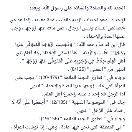
الحمد لله والصلاة والسلام على رسول الله، وبعد:
الإحداد ، وهو اجتناب الزينة والطيب مدة معينة ، إنما هو من
خصائص النساء وليس الرجال ، فمن مات عنها زوجها ، وجب
عليها العدة والإحداد .
قال ابن قدامة رحمه الله : " وَتَجْتَنِبُ الزَّوْجَةِ الْمُتَوَفَّى عَنْهَا
زَوْجُهَا : الطِّيبَ وَالزِّينَةَ ... هَذَا يُسَمَّى الْإِحْدَادَ , وَلَا نَعْلَمُ بَيْنَ
أَهْلِ الْعِلْمِ خِلَافًا فِي وُجُوبِهِ عَلَى الْمُتَوَفَّى عَنْهَا زَوْجُهَا " .
انتهى من " المغني " (8/125) .
وجاء في " فتاوى اللجنة الدائمة " (20/479) : " يجب على
المرأة التي مات زوجها عنها العدة والإحداد " انتهى .
أما الرجل فلا إحداد عليه بإجماع أهل العلم .
جاء في " الموسوعة الفقهية " (2/105) : " أَجْمَعُوا عَلَى أَنَّهُ لَا
إحْدَادَ عَلَى الرَّجُلِ " انتهى .
وجاء في " فتاوى اللجنة الدائمة " (19/156) :
" في المنطقة التي نحن فيها عادة ، وهي : إذا توفيت المرأة ،