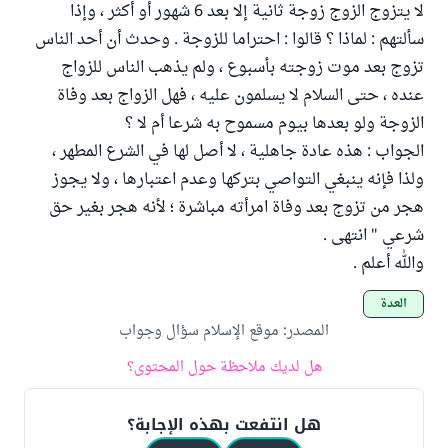
لا يتزوج الزوج زوجة ثانية إلا بعد 6 شهور أو أكثر ، وإذا
سألتهم : لماذا ؟ قالوا : احتراما للزوجة . وحدث أن أحد الناس
تزوج بعد موت زوجته بأسبوع ، ولم يذهب الناس للزواج
عنده ، حتى السلام لا يسلمون عليه ، فهل الزواج بعد وفاة
الزوجة ولو بعدها بيوم مسموح به شرعا أم لا ؟
الجواب : هذه عادة جاهلية ، لا أصل لها في الشرع المطهر ،
ولذا فإنه ينبغي التواصي بتركها وعدم اعتبارها ، ولا يجوز
هجر من تزوج بعد وفاة امرأته مباشرة ؛ لأنه هجر بغير حق
شرعي " انتهى .
والله أعلم .
العدة
المصدر
:
موقع الإسلام سؤال وجواب
هل لديك ملاحظة حول المحتوى؟
هل انتفعت بهذه الإجابة؟