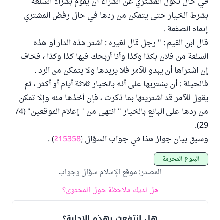
في حال نكول المشتري عن الشراء أن يقوم بشراء السلعة
بشرط الخيار حتى يتمكن من ردها في حال رفض المشتري
إتمام الصفقة .
قال ابن القيم : " رجل قال لغيره : اشتر هذه الدار أو هذه
السلعة من فلان بكذا وكذا وأنا أربحك فيها كذا وكذا ، فخاف
إن اشتراها أن يبدو للآمر فلا يريدها ولا يتمكن من الرد .
فالحيلة : أن يشتريها على أنه بالخيار ثلاثة أيام أو أكثر ، ثم
يقول للآمر قد اشتريتها بما ذكرت ، فإن أخذها منه وإلا تمكن
من ردها على البائع بالخيار " انتهى من " إعلام الموقعين" (4/
29).
وسبق بيان جواز هذا في جواب السؤال (
215358
) .
البيوع المحرمة
المصدر
:
موقع الإسلام سؤال وجواب
هل لديك ملاحظة حول المحتوى؟
هل انتفعت بهذه الإجابة؟