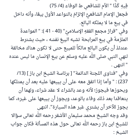
فِيهِ كَذَا " الأم للشافعي ط الوفاء (4/ 75)
فجعل الإمام الشافعيُّ الإلزامَ بالتواعد الأول بيعًا، وأنه داخل
في بيع ما لا يملكه البائع.
وفي "قرارُ مجمعِ الفقهِ الإسلاميِّ" (40 - 41 ): " المواعدةَ
الملزمةَ في بيع المرابحة تشبه البيعَ نفسَه ، حيث يشترط
عندئذ أن يكون البائع مالكاً للمبيع حتى لا تكون هناك مخالفة
لنهي النبي صلى الله عليه وسلم عن بيع الإنسان ما ليس عنده
" انتهى .
وفي "فتاوى اللجنة الدائمة" [ برئاسة الشيخ ابن باز ] (13/
237) : " وأما إذا اتفق معه على أن يبيعها عليه بعد أن يمتلكها
ويحوزها فيجوز؛ لأنه وعد بالشراء لا عقد شراء، ولهما أن
يتعاقدا بعد ذلك وفاء بالوعد، ويجوز أن يبيعها على غيره، كما
يجوز للآخر أن يشتري غير هذه السيارة". انتهى
وقد وجه الشيخ محمد سليمان الأشقر رحمه الله تعالى سؤالا
للشيخ ابن باز رحمه الله تعالى حول هذه المسألة فكان جواب
الشيخ :