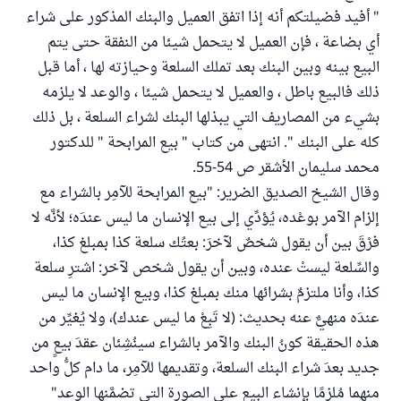
" أفيد فضيلتكم أنه إذا اتفق العميل والبنك المذكور على شراء
أي بضاعة ، فإن العميل لا يتحمل شيئا من النفقة حتى يتم
البيع بينه وبين البنك بعد تملك السلعة وحيازته لها ، أما قبل
ذلك فالبيع باطل ، والعميل لا يتحمل شيئا ، والوعد لا يلزمه
بشيء من المصاريف التي يبذلها البنك لشراء السلعة ، بل ذلك
كله على البنك ". انتهى من كتاب " بيع المرابحة " للدكتور
محمد سليمان الأشقر ص 54-55.
وقال الشيخ الصديق الضرير: "بيع المرابحة للآمِر بالشراء مع
إلزام الآمر بوعْده، يُؤدِّي إلى بيع الإنسان ما ليس عندَه؛ لأنَّه لا
فرْقَ بين أن يقول شخصٌ لآخرَ: بعتُك سلعة كذا بمبلغ كذا،
والسِّلعة ليستْ عنده، وبين أن يقول شخص لآخر: اشترِ سلعة
كذا، وأنا ملتزمٌ بشرائها منك بمبلغ كذا، وبيع الإنسان ما ليس
عندَه منهيٌّ عنه بحديث: (لا تَبِعْ ما ليس عندك)، ولا يُغيِّر من
هذه الحقيقة كونُ البنك والآمر بالشراء سينُشِئان عقدَ بيعٍ من
جديد بعدَ شراء البنك السلعة، وتقديمها للآمِر، ما دام كلُّ واحد
منهما مُلزمًا بإنشاء البيع على الصورة التي تضمَّنها الوعد"