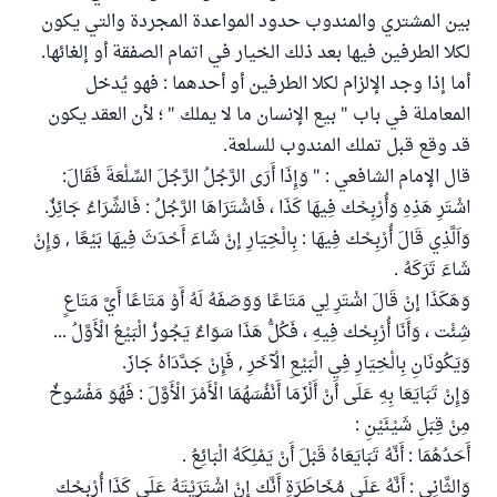
بين المشتري والمندوب حدود المواعدة المجردة والتي يكون
لكلا الطرفين فيها بعد ذلك الخيار في اتمام الصفقة أو إلغائها.
أما إذا وجد الإلزام لكلا الطرفين أو أحدهما : فهو يُدخل
المعاملة في باب " بيع الإنسان ما لا يملك " ؛ لأن العقد يكون
قد وقع قبل تملك المندوب للسلعة.
قال الإمام الشافعي : " وَإِذَا أَرَى الرَّجُلُ الرَّجُلَ السِّلْعَةَ فَقَالَ:
اشْتَرِ هَذِهِ وَأُرْبِحْك فِيهَا كَذَا ، فَاشْتَرَاهَا الرَّجُلُ : فَالشِّرَاءُ جَائِزٌ.
وَاَلَّذِي قَالَ أُرْبِحْك فِيهَا : بِالْخِيَارِ إنْ شَاءَ أَحْدَثَ فِيهَا بَيْعًا , وَإِنْ
شَاءَ تَرَكَهُ .
وَهَكَذَا إنْ قَالَ اشْتَرِ لِي مَتَاعًا وَوَصَفَهُ لَهُ أَوْ مَتَاعًا أَيَّ مَتَاعٍ
شِئْت ، وَأَنَا أُرْبِحْك فِيهِ ، فَكُلُّ هَذَا سَوَاءٌ يَجُوزُ الْبَيْعُ الْأَوَّلُ ...
وَيَكُونَانِ بِالْخِيَارِ فِي الْبَيْعِ الْآخَرِ , فَإِنْ جَدَّدَاهُ جَازَ.
وَإِنْ تَبَايَعَا بِهِ عَلَى أَنْ أَلْزَمَا أَنْفُسَهُمَا الْأَمْرَ الْأَوَّلَ : فَهُوَ مَفْسُوخٌ
مِنْ قِبَلِ شَيْئَيْنِ :
أَحَدُهُمَا : أَنَّهُ تَبَايَعَاهُ قَبْلَ أَنْ يَمْلِكَهُ الْبَائِعُ .
وَالثَّانِي : أَنَّهُ عَلَى مُخَاطَرَةِ أَنَّك إنْ اشْتَرَيْتَهُ عَلَى كَذَا أُرْبِحْك