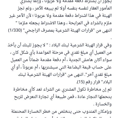
يجوز أن يشترط دفعة مقدمة ولا عربوناً ، وإنما يشتري
المأمور العقار لنفسه بنفسه أولا ثم يبيعه للآمر ، ولم تجز
الهيئة في هذا اشتراط دفعة مقدمة ولا عربونا ؛ لأن الآمر غير
ملزم بالشراء في المرابحة ، وهذا الاشتراط يجعله ملزما "
انتهى من "قرارات الهيئة الشرعية بمصرف الراجحي" (1/330)
.
وفي قرار الهيئة الشرعية لبنك البلاد : " لا يجوز للبنك أن يأخذ
من العميل أي مبلغ نقدي في مرحلة المواعدة بأي شكل كان ،
سواء أكان هامش الجدية ، أم دفعة مقدمة ضماناً من العميل
على حساب قيمة البضاعة التي سيشتريها ، أم عربوناً ، أو أي
مبلغ نقدي آخر". انتهى من "قرارات الهيئة الشرعية لبنك
البلاد" قرار رقم (15).
ثم إن مخاطرة نكول المشتري عن الشراء تعد كأي مخاطرة
يتحملها التجار عادة ، فمن طبيعة أي تجارة التعرض للربح
والخسارة .
وبإمكان المندوب حتى يتخلص من خطر الخسارة المحتملة