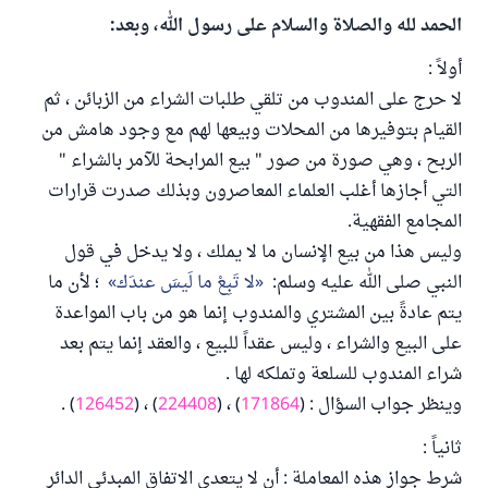
الحمد لله والصلاة والسلام على رسول الله، وبعد:
أولاً :
لا حرج على المندوب من تلقي طلبات الشراء من الزبائن ، ثم
القيام بتوفيرها من المحلات وبيعها لهم مع وجود هامش من
الربح ، وهي صورة من صور " بيع المرابحة للآمر بالشراء "
التي أجازها أغلب العلماء المعاصرون وبذلك صدرت قرارات
المجامع الفقهية.
وليس هذا من بيع الإنسان ما لا يملك ، ولا يدخل في قول
النبي صلى الله عليه وسلم:
لا تَبِعْ ما لَيسَ عندَك
؛ لأن ما
يتم عادةً بين المشتري والمندوب إنما هو من باب المواعدة
على البيع والشراء ، وليس عقداً للبيع ، والعقد إنما يتم بعد
شراء المندوب للسلعة وتملكه لها .
وينظر جواب السؤال : (
171864
) ، (
224408
) ، (
126452
) .
ثانياً :
شرط جواز هذه المعاملة : أن لا يتعدى الاتفاق المبدئي الدائر