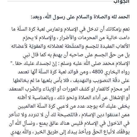
الجواب
الحمد لله والصلاة والسلام على رسول الله، وبعد:
نعم بإمكانك أن تدخل في الإسلام وتمارس لعبة كرة السلّة ما
دامت خالية من المحرمات والأضرار ، والإسلام لا يحرّم
الألعاب المفيدة للجسم والمنشّطة لعضلاته والمقويّة لأعضائه
بل من حقّ الجسم على صاحبه أن يهتمّ به كما قال نبي
الإسلام محمد صلى الله عليه وسلم : إنّ لجسدك عليك حقا ."
رواه البخاري 4800 ، ومن فوائد لعبة كرة السلّة أنّها تعتمد
على دقّة التصويب والتهديف ، فلا بأس بلعبها ما لم يخالطها
أمر محرّم كالقمار او كشف العورات أو الإيذاء والضّرب المتعمّد
أو الإشغال عن أداء الصلاة ونحو ذلك ، وبالمناسبة لا أظنه
يخفى عليك أنه يوجد عدد من لاعبي كرة السلّة العالميين
ممن اعتنقوا دين الإسلام ، فالنّصيحة لك أن لا تتردد ولا تتأخر
في الدّخول في الإسلام فليس هناك عائق يمنع ، ونسأل الله أن
يوفقّك لاتّباع الحقّ ويأخذ بيدك إلى طريق الخير ، والله يهدي