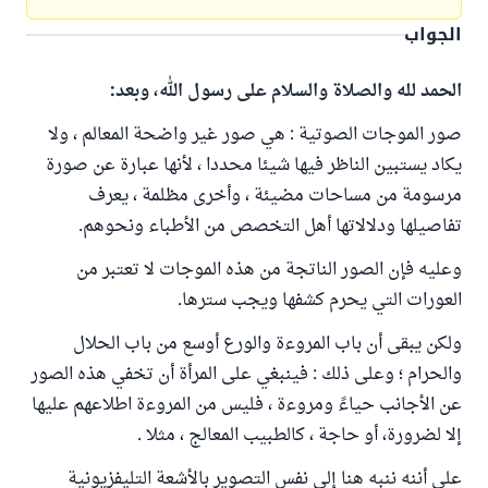
الجواب
الحمد لله والصلاة والسلام على رسول الله، وبعد:
صور الموجات الصوتية : هي صور غير واضحة المعالم ، ولا
يكاد يستبين الناظر فيها شيئا محددا ، لأنها عبارة عن صورة
مرسومة من مساحات مضيئة ، وأخرى مظلمة ، يعرف
تفاصيلها ودلالاتها أهل التخصص من الأطباء ونحوهم.
وعليه فإن الصور الناتجة من هذه الموجات لا تعتبر من
العورات التي يحرم كشفها ويجب سترها.
ولكن يبقى أن باب المروءة والورع أوسع من باب الحلال
والحرام ؛ وعلى ذلك : فينبغي على المرأة أن تخفي هذه الصور
عن الأجانب حياءً ومروءة ، فليس من المروءة اطلاعهم عليها
إلا لضرورة، أو حاجة ، كالطبيب المعالج ، مثلا .
على أننه ننبه هنا إلى نفس التصوير بالأشعة التليفزيونية