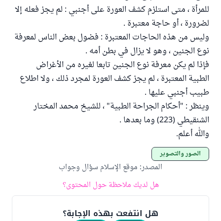
للمرأة ، متى استلزم كشف العورة على أجنبي : لم يجز فعله إلا
لضرورة ، أو حاجة معتبرة .
وليس من هذه الحاجات المعتبرة : فضول بعض الناس لمعرفة
نوع الجنين ، وهو لا يزال في بطن أمه .
فإذا لم يكن معرفة نوع الجنين تابعا لغيره من الأغراض
الطبية المعتبرة ، لم يجز كشف العورة لمجرد ذلك ، ولا اطلاع
طبيب أجنبي عليها .
وينظر : "أحكام الجراحة الطبية" ، للشيخ محمد المختار
الشنقيطي (223) وما بعدها .
والله أعلم.
الصور والتصوير
المصدر
:
موقع الإسلام سؤال وجواب
هل لديك ملاحظة حول المحتوى؟
هل انتفعت بهذه الإجابة؟