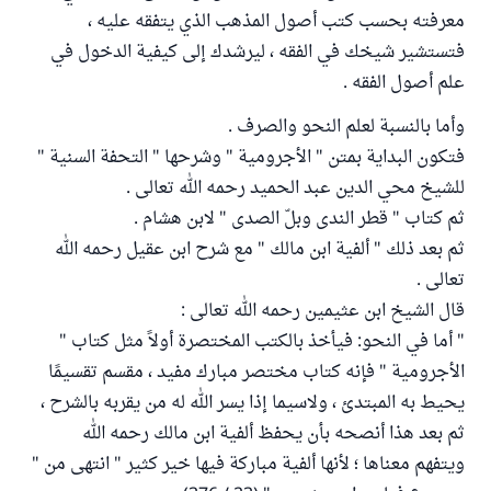
معرفته بحسب كتب أصول المذهب الذي يتفقه عليه ،
فتستشير شيخك في الفقه ، ليرشدك إلى كيفية الدخول في
علم أصول الفقه .
وأما بالنسبة لعلم النحو والصرف .
فتكون البداية بمتن " الأجرومية " وشرحها " التحفة السنية "
للشيخ محي الدين عبد الحميد رحمه الله تعالى .
ثم كتاب " قطر الندى وبلّ الصدى " لابن هشام .
ثم بعد ذلك " ألفية ابن مالك " مع شرح ابن عقيل رحمه الله
تعالى .
قال الشيخ ابن عثيمين رحمه الله تعالى :
" أما في النحو: فيأخذ بالكتب المختصرة أولاً مثل كتاب "
الأجرومية " فإنه كتاب مختصر مبارك مفيد ، مقسم تقسيمًا
يحيط به المبتدئ ، ولاسيما إذا يسر الله له من يقربه بالشرح ،
ثم بعد هذا أنصحه بأن يحفظ ألفية ابن مالك رحمه الله
ويتفهم معناها ؛ لأنها ألفية مباركة فيها خير كثير " انتهى من "