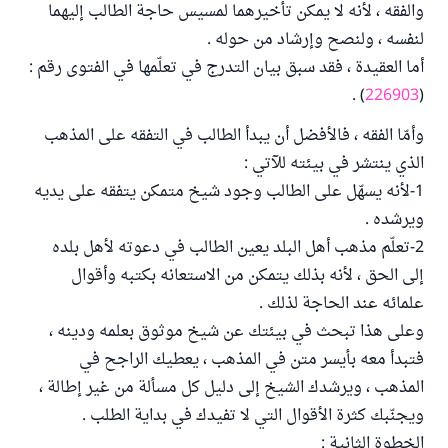
والفقه ، لأنه لا يمكن تأخيرهما لمسيس حاجة الطالب إليهما
لنفسه ، ولنصح وإرشاد من حوله .
أما العقيدة ، فقد سبق بيان التدرج في تعلّمها في الفتوى رقم :
) .
226903
(
وأمّا الفقه ، فالأفضل أن يبدأ الطالب في التفقه على المذهب
الذي ينتشر في بيئته للآتي :
1-لأنه يسهّل على الطالب وجود شيخ متمكن يتفقه على يديه
ويرشده .
2-تعلّم مذهب أهل البلد يعين الطالب في دعوته لأهل بلده
إلى الحق ، لأنه بذلك يتمكن من الاستعانه بكتبه وأقوال
علمائه عند الحاجة لذلك .
وعلى هذا تبحث في بيئتك عن شيخ موثوق بعلمه ودينه ،
فتبدأ معه بأيسر متن في المذهب ، يعطيك الراجح في
المذهب ، ويرشدك الشيخ إلى دليل كل مسألة من غير إطالة ،
ويجنّبك كثرة الأقوال التي لا تفيدك في بداية الطلب .
الخطوة الثانية :