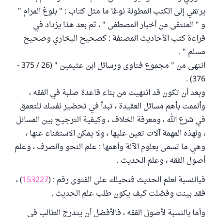
يرتقي إلى الكتب المطولة نوعًا ما مثل كتاب : " بلوغ المرام "
و " المنتقى من أخبار المصطفى " ، ثم بعد هذا يزداد في
قراءة كتب الأحاديث المصنفة : كصحيح البخاري وصحيح
مسلم " .
انتهى من " مجموع فتاوى ورسائل ابن عثيمين " (26 / 375 -
376) .
وبعد أن تكون قد انتهيت من بناء قاعدة صلبة في الفقه ،
وألممت بأهم مسائل العقيدة ، تبدأ في تحضير نفسك للتعمق
في شرع الله ، ومعرفة الخلاف ، وكيفية الترجيح بين المسائل
، ولهذه المهمة آلات تعين عليها ، ولا يمكن الاستغناء عنها ،
وهي ما تسمى بعلوم الآلة وأهمها : علم النحو والصرف ، وعلم
أصول الفقه ، وعلم الحديث .
فبالنسبة لعلم الحديث فنحيلك على الفتوى رقم : (
153227
) ،
فقد بينت وفصّلت كيف يكون طلب علم الحديث .
وأما بالنسبة لأصول الفقه ، فالأفضل أن يتدرج الطالب في