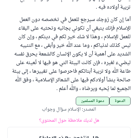
تربية أولاده فيه .
أما إن كان زوجك سيرجع للعمل في تخصصه دون العمل
للإسلام فإنك ينبغي أن تكوني بجانبه وتحثيه على البقاء
للعمل للإسلام ، وهذا لا شك خير لكم في دينكم ، وإن كان
ليس كذلك لدنياكم ، وما عند الله خير وأبقى ، مع التنبيه
الشديد على أهمية أن لا يكون الإنسان كالشمعة يحرق نفسه
ليضيء لغيره ، فإن كانت البيئة التي هو فيها لا تُعينه على
طاعة الله ولا تربية أبنائكم فاحرصوا على تغييرها ، إلى بيئة
صالحة ينشأ أولادكم فيها على الشعائر الإسلامية ، وفق الله
الجميع لما يُحبه ويرضاه ، والله أعلم .
الدعوة
دعوة المسلمين
المصدر
:
الإسلام سؤال وجواب
هل لديك ملاحظة حول المحتوى؟