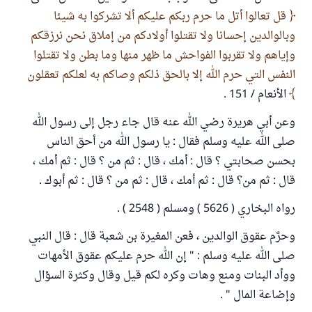
قل تعالوا أتل ما حرم ربكم عليكم ألا تشركوا به شيئا
وبالوالدين إحسانا ولا تقتلوا أولادكم من إملاق نحن نرزقكم
وإياهم ولا تقربوا الفواحش ما ظهر منها وما بطن ولا تقتلوا
النفس التي حرم الله إلا بالحق ذلكم وصاكم به لعلكم تعقلون
الأنعام / 151 .
وعن أبي هريرة رضي الله عنه قال جاء رجل إلى رسول الله
صلى الله عليه وسلم فقال : يا رسول الله من أحق الناس
بحسن صحابتي ؟ قال : أمك ، قال : ثم من ؟ قال : ثم أمك ،
قال : ثم من؟ قال : ثم أمك ، قال : ثم من ؟ قال : ثم أبوك .
رواه البخاري ( 5626 ) ومسلم ( 2548 ) .
وحرَّم عقوق الوالدين ، فعن المغيرة بن شعبة قال : قال النبي
صلى الله عليه وسلم : " إن الله حرم عليكم عقوق الأمهات
ووأد البنات ومنع وهات وكره لكم قيل وقال وكثرة السؤال
وإضاعة المال " .