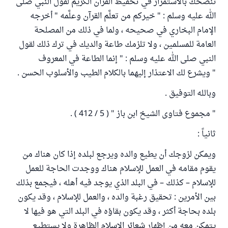
ننصحك بالاستمرار في تحفيظ القرآن الكريم لقول النبي صلى
الله عليه وسلم : " خيركم من تعلَّم القرآن وعلَّمه " أخرجه
الإمام البخاري في صحيحه ، ولما في ذلك من المصلحة
العامة للمسلمين ، ولا تلزمك طاعة والديك في ترك ذلك لقول
النبي صلى الله عليه وسلم : " إنما الطاعة في المعروف
" ويشرع لك الاعتذار إليهما بالكلام الطيب والأسلوب الحسن .
وبالله التوفيق .
" مجموع فتاوى الشيخ ابن باز " ( 5 / 412 ) .
ثانياً :
ويمكن لزوجك أن يطيع والده ويرجع لبلده إذا كان هناك من
يقوم مقامه في العمل للإسلام هناك ووجدت الحاجة للعمل
للإسلام – كذلك – في البلد الذي يوجد فيه أهله ، فيجمع بذلك
بين الأمرين : تحقيق رغبة والده ، والعمل للإسلام ، وقد يكون
بلده بحاجة أكثر ، وقد يكون بقاؤه في البلد التي هو فيها لا
يتمكن معه من إظهار شعائر الإسلام الظاهرة ولا يستطيع