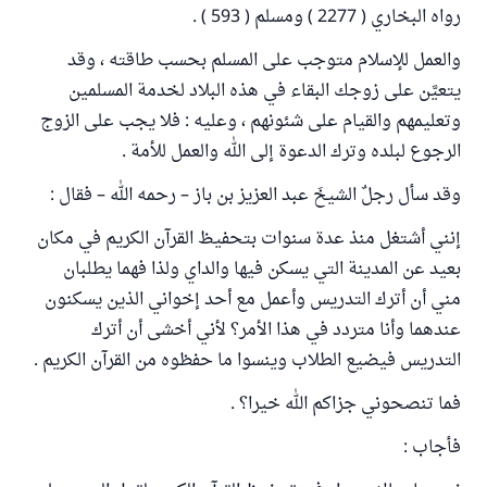
رواه البخاري ( 2277 ) ومسلم ( 593 ) .
والعمل للإسلام متوجب على المسلم بحسب طاقته ، وقد
يتعيَّن على زوجك البقاء في هذه البلاد لخدمة المسلمين
وتعليمهم والقيام على شئونهم ، وعليه : فلا يجب على الزوج
الرجوع لبلده وترك الدعوة إلى الله والعمل للأمة .
وقد سأل رجلٌ الشيخَ عبد العزيز بن باز – رحمه الله – فقال :
إنني أشتغل منذ عدة سنوات بتحفيظ القرآن الكريم في مكان
بعيد عن المدينة التي يسكن فيها والداي ولذا فهما يطلبان
مني أن أترك التدريس وأعمل مع أحد إخواني الذين يسكنون
عندهما وأنا متردد في هذا الأمر؟ لأني أخشى أن أترك
التدريس فيضيع الطلاب وينسوا ما حفظوه من القرآن الكريم .
فما تنصحوني جزاكم الله خيرا؟ .
فأجاب :