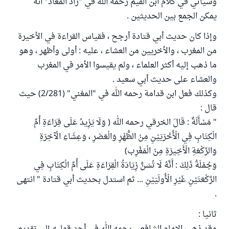
وسيأتي في كلام ابن القيم رحمه الله في "زاد المعاد" أنه
يمكن الجمع بين الحديثين .
وإذا كان حديث أبي قتادة أرجح ، فقياس القراءة في الأخيرة
من المغرب ، والأخريين من العشاء ، عليه : أولى وأظهر ، وهو
ما ذهب إليه أكثر العلماء ، ولم يقيسوا الأمر في المغرب
والعشاء على حديث أبي سعيد .
وكذلك فعل ابن قدامة رحمه الله في "المغني" (2/281) حيث
قال :
" مَسْأَلَةٌ : قَالَ الخرقي رحمه الله ( وَلَا يَزِيدُ عَلَى قِرَاءَةِ أُمِّ
الْكِتَابِ فِي الْأُخْرَيَيْنِ مِنْ الظُّهْرِ وَالْعَصْرِ ، وَعِشَاءِ الْآخِرَةِ
وَالرَّكْعَةِ الْأَخِيرَةِ مِنْ الْمَغْرِب)
وَجُمْلَةُ ذَلِكَ : أَنَّهُ لَا تُسَنُّ زِيَادَةُ الْقِرَاءَةِ عَلَى أُمِّ الْكِتَابِ فِي
الرَّكْعَتَيْنِ غَيْرِ الْأُولَيَيْنِ ... ثم استدل بحديث أبي قتادة " انتهى
.
ثانيا :