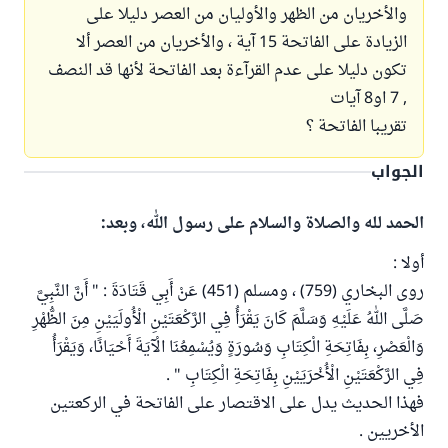
والأخريان من الظهر والأوليان من العصر دليلا على
الزيادة على الفاتحة 15 آية ، والأخريان من العصر ألا
تكون دليلا على عدم القرآءة بعد الفاتحة لأنها قد النصف
, 7 او8 آيات
تقريبا الفاتحة ؟
الجواب
الحمد لله والصلاة والسلام على رسول الله، وبعد:
أولا :
روى البخاري (759) ، ومسلم (451) عَنْ أَبِي قَتَادَةَ : " أَنَّ النَّبِيَّ
صَلَّى اللهُ عَلَيْهِ وَسَلَّمَ كَانَ يَقْرَأُ فِي الرَّكْعَتَيْنِ الْأُولَيَيْنِ مِنَ الظُّهْرِ
وَالْعَصْرِ، بِفَاتِحَةِ الْكِتَابِ وَسُورَةٍ وَيُسْمِعُنَا الْآيَةَ أَحْيَانًا، وَيَقْرَأُ
فِي الرَّكْعَتَيْنِ الْأُخْرَيَيْنِ بِفَاتِحَةِ الْكِتَابِ " .
فهذا الحديث يدل على الاقتصار على الفاتحة في الركعتين
الأخريين .