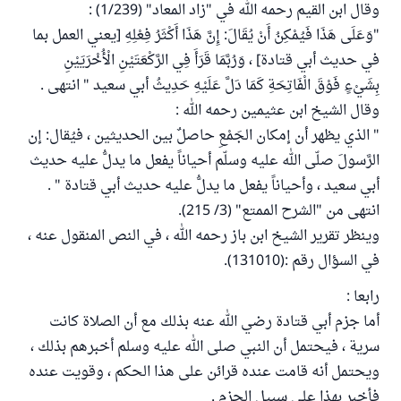
وقال ابن القيم رحمه الله في "زاد المعاد" (1/239) :
"وَعَلَى هَذَا فَيُمْكِنُ أَنْ يُقَالَ: إِنَّ هَذَا أَكْثَرُ فِعْلِهِ [يعني العمل بما
في حديث أبي قتادة] ، وَرُبَّمَا قَرَأَ فِي الرَّكْعَتَيْنِ الْأُخْرَيَيْنِ
بِشَيْءٍ فَوْقَ الْفَاتِحَةِ كَمَا دَلَّ عَلَيْهِ حَدِيثُ أبي سعيد " انتهى .
وقال الشيخ ابن عثيمين رحمه الله :
" الذي يظهر أن إمكان الجَمْعِ حاصلٌ بين الحديثين ، فيُقال: إن
الرَّسولَ صلّى الله عليه وسلّم أحياناً يفعل ما يدلُّ عليه حديث
أبي سعيد ، وأحياناً يفعل ما يدلُّ عليه حديث أبي قتادة " .
انتهى من "الشرح الممتع" (3/ 215).
وينظر تقرير الشيخ ابن باز رحمه الله ، في النص المنقول عنه ،
في السؤال رقم :(131010).
رابعا :
أما جزم أبي قتادة رضي الله عنه بذلك مع أن الصلاة كانت
سرية ، فيحتمل أن النبي صلى الله عليه وسلم أخبرهم بذلك ،
ويحتمل أنه قامت عنده قرائن على هذا الحكم ، وقويت عنده
فأخبر بهذا على سبيل الجزم .