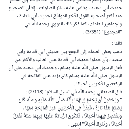
وقد ذهب الإمام الشافعي رحمه الله في أحد قوليه إلى تقديم
حديث أبي سعيد ، وقاس عليه سائر الصلوات ، إلا أن الصحيح
عند أكثر أصحابه القول الآخر الموافق لحديث أبي قتادة ،
ولجماهير العلماء ، كما ذكر ذلك النووي رحمه الله في
"المجموع" (3/351) .
ثالثا :
ذهب بعض العلماء إلى الجمع بين حديثي أبي قتادة وأبي
سعيد ، بأن حملوا حديث أبي قتادة على الغالب والأكثر من
فعل الرسول صلى الله عليه وسلم ، وحديث أبي سعيد على أن
الرسول صلى الله عليه وسلم كان يزيد على الفاتحة في
الركعتين الأخريين أحيانا .
قال الصنعاني رحمه الله في "سبل السلام" (2/118) :
" وَيَحْتَمِلُ أَنْ يُجْمَعَ بَيْنَهُمَا بِأَنَّهُ صَلَّى اللَّهُ عَلَيْهِ وَسَلَّمَ كَانَ
يَصْنَعُ هَذَا تَارَةً ، فَيَقْرَأُ فِي الْأُخْرَيَيْنِ غَيْرَ الْفَاتِحَةِ مَعَهَا ،
وَيَقْتَصِرُ فِيهِمَا أَحْيَانًا ، فَتَكُونُ الزِّيَادَةُ عَلَيْهَا فِيهِمَا سُنَّةً تُفْعَلُ
أَحْيَانًا ، وَتُتْرَكُ أَحْيَانًا" انتهى .