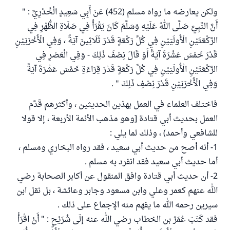
ولكن يعارضه ما رواه مسلم (452) عَنْ أَبِي سَعِيدٍ الْخُدْرِيِّ : "
أَنَّ النَّبِيَّ صَلَّى اللهُ عَلَيْهِ وَسَلَّمَ كَانَ يَقْرَأُ فِي صَلَاةِ الظُّهْرِ فِي
الرَّكْعَتَيْنِ الْأُولَيَيْنِ فِي كُلِّ رَكْعَةٍ قَدْرَ ثَلَاثِينَ آيَةً ، وَفِي الْأُخْرَيَيْنِ
قَدْرَ خَمْسَ عَشْرَةَ آيَةً أَوْ قَالَ نِصْفَ ذَلِكَ - وَفِي الْعَصْرِ فِي
الرَّكْعَتَيْنِ الْأُولَيَيْنِ فِي كُلِّ رَكْعَةٍ قَدْرَ قِرَاءَةِ خَمْسَ عَشْرَةَ آيَةً
وَفِي الْأُخْرَيَيْنِ قَدْرَ نِصْفِ ذَلِكَ " .
فاختلف العلماء في العمل بهذين الحديثين ، وأكثرهم قَدَّم
العمل بحديث أبي قتادة [وهو مذهب الأئمة الأربعة ، إلا قولا
للشافعي وأحمد) ، وذلك لما يلي :
1- أنه أصح من حديث أبي سعيد ، فقد رواه البخاري ومسلم ،
أما حديث أبي سعيد فقد انفرد به مسلم .
2- أن حديث أبي قتادة وافق المنقول عن أكابر الصحابة رضي
الله عنهم كعمر وعلي وابن مسعود وجابر وعائشة ، بل نقل ابن
سيرين رحمه الله ما يفهم منه الإجماع على ذلك .
فقد كَتَبَ عُمَرُ بن الخطاب رضي الله عنه إلَى شُرَيْحٍ : " أَنْ اقْرَأْ