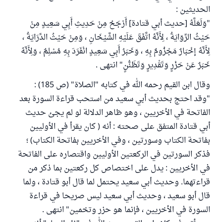
الحديثين :
"وَلَعَلَّهُ [حديث أبي قتادة] أَرْجَحُ مِنْ حَدِيثِ أَبِي سَعِيدٍ مِنْ
حَيْثُ الرِّوَايَةُ ، لِأَنَّهُ اتَّفَقَ عَلَيْهِ الشَّيْخَانِ ، وَمِنْ حَيْثُ الدِّرَايَةُ ،
لِأَنَّهُ إخْبَارٌ مَجْزُومٌ بِهِ ، وَخَبَرُ أَبِي سَعِيدٍ انْفَرَدَ بِهِ مُسْلِمٌ ، وَلِأَنَّهُ
خَبَرٌ عَنْ حَزْرٍ وَتَقْدِيرٍ وَتَظَنُّنٍ" انتهى .
وقال ابن القيم رحمه الله في كتابه "الصلاة" (ص 185) :
"وقد احتج بحديث أبي سعيد من استحب قراءة السورة بعد
الفاتحة في الأخريين ، وهو ظاهر الدلالة لو لم يجئ حديث
أبي قتادة المتفق على صحته : أنه ( كان يقرأ في الأوليين
بفاتحة الكتاب وسورتين ، وفي الأخريين بفاتحة الكتاب) ؛
فذكر السورتين في الركعتين الأوليين واقتصاره على الفاتحة
في الأخريين : يدل على اختصاص كل ركعتين بما ذكر من
قراءتهما. وحديث أبي سعيد يحتمل لما قال أبو قتادة ، ولما
قال أبو سعيد ، وحديث أبي سعيد ليس صريحا في قراءة
السورة في الأخريين ، فإنما هو حزر وتخمين" انتهى .