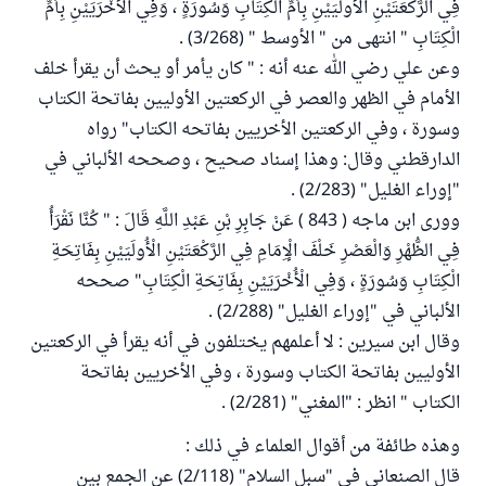
فِي الرَّكْعَتَيْنِ الْأُولَيَيْنِ بِأُمِّ الْكِتَابِ وَسُورَةٍ ، وَفِي الْأُخْرَيَيْنِ بِأُمِّ
الْكِتَابِ " انتهى من " الأوسط " (3/268) .
وعن علي رضي الله عنه أنه : " كان يأمر أو يحث أن يقرأ خلف
الأمام في الظهر والعصر في الركعتين الأوليين بفاتحة الكتاب
وسورة ، وفي الركعتين الأخريين بفاتحه الكتاب" رواه
الدارقطني وقال: وهذا إسناد صحيح ، وصححه الألباني في
"إوراء الغليل" (2/283) .
وورى ابن ماجه ( 843 ) عَنْ جَابِرِ بْنِ عَبْدِ اللَّهِ قَالَ : " كُنَّا نَقْرَأُ
فِي الظُّهْرِ وَالْعَصْرِ خَلْفَ الْإِمَامِ فِي الرَّكْعَتَيْنِ الْأُولَيَيْنِ بِفَاتِحَةِ
الْكِتَابِ وَسُورَةٍ ، وَفِي الْأُخْرَيَيْنِ بِفَاتِحَةِ الْكِتَابِ" صححه
الألباني في "إوراء الغليل" (2/288) .
وقال ابن سيرين : لا أعلمهم يختلفون في أنه يقرأ في الركعتين
الأوليين بفاتحة الكتاب وسورة ، وفي الأخريين بفاتحة
الكتاب " انظر : "المغني" (2/281) .
وهذه طائفة من أقوال العلماء في ذلك :
قال الصنعاني في "سبل السلام" (2/118) عن الجمع بين