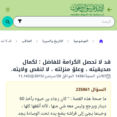
الموضوعية
التاريخ والسيرة
المناقب
قد لا تحص
قد لا تحصل الكرامة للفاضل ؛ لكمال
صديقيته ، وعلوّ منزلته ، لا لنقص ولايته.
07/ذو الحجة/1436 الموافق 20/سبتمبر/2015
11,143
السؤال
235861
ما صحة هذه القصة : " كان رجاء بن حيوه يأخذ 60
دينار ويرجع وليس معه شي منها ، لأنه أنفقها كلها ،
وحينما يجئ إلى فراشه يضع يده تحت الوسادة يجد