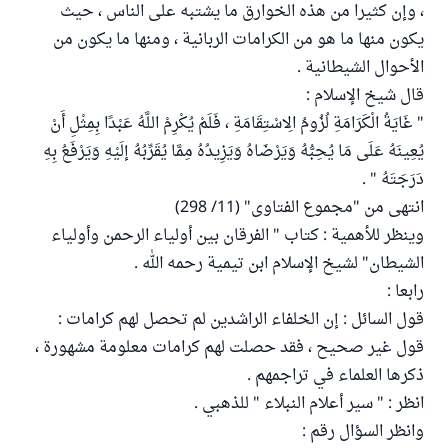
، وإن كثيرا من هذه الخوارق ما يشتبه على الناس ، حيث
يكون منها ما هو من الكرامات الربانية ، ومنها ما يكون من
الأحوال الشيطانية .
قال شيخ الإسلام :
" غَايَةُ الْكَرَامَةِ لُزُومُ الِاسْتِقَامَةِ ، فَلَمْ يُكْرِمْ اللَّهُ عَبْدًا بِمِثْلِ أَنْ
يُعِينَهُ عَلَى مَا يُحِبُّهُ وَيَرْضَاهُ وَيَزِيدُهُ مِمَّا يُقَرِّبُهُ إلَيْهِ وَيَرْفَعُ بِهِ
دَرَجَتَهُ " .
انتهى من "مجموع الفتاوى" (11/ 298)
وينظر للأهمية : كتاب " الفرقان بين أولياء الرحمن وأولياء
الشيطان" لشيخ الإسلام ابن تيمية رحمه الله .
رابعا :
قول السائل : إن الخلفاء الراشدين لم تحصل لهم كرامات :
قول غير صحيح ، فقد حصلت لهم كرامات معلومة مشهورة ،
ذكرها العلماء في تراجمهم .
انظر : " سير أعلام النبلاء " للذهبي .
وانظر السؤال رقم :