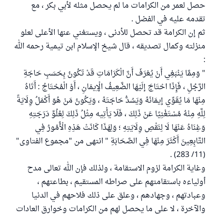
حصل لعمر من الكرامات ما لم يحصل مثله لأبي بكر ، مع
تقدمه عليه في الفضل .
ثم إن الكرامة قد تحصل للأدنى ، ويستغني عنها الأعلى لعلو
منزلته وكمال تصديقه ، قال شيخ الإسلام ابن تيمية رحمه الله
:
" وَمِمَّا يَنْبَغِي أَنْ يُعْرَفَ أَنَّ الْكَرَامَاتِ قَدْ تَكُونُ بِحَسَبِ حَاجَةِ
الرَّجُلِ ، فَإِذَا احْتَاجَ إلَيْهَا الضَّعِيفُ الْإِيمَانِ ، أَوْ الْمُحْتَاجُ : أَتَاهُ
مِنْهَا مَا يُقَوِّي إيمَانَهُ وَيَسُدُّ حَاجَتَهُ ، وَيَكُونُ مَنْ هُوَ أَكْمَلُ وِلَايَةً
لِلَّهِ مِنْهُ مُسْتَغْنِيًا عَنْ ذَلِكَ ، فَلَا يَأْتِيه مِثْلُ ذَلِكَ لِعُلُوِّ دَرَجَتِهِ
وَغِنَاهُ عَنْهَا لَا لِنَقْصِ وِلَايَتِهِ ؛ وَلِهَذَا كَانَتْ هَذِهِ الْأُمُورُ فِي
التَّابِعِينَ أَكْثَرَ مِنْهَا فِي الصَّحَابَةِ " انتهى من "مجموع الفتاوى"
(11/ 283) .
وغاية الكرامة لزوم الاستقامة ، ولذلك فإن الله تعالى مدح
أولياءه باستقامتهم على صراطه المستقيم ، بطاعتهم ،
وعبادتهم ، وجهادهم ، وعلق على ذلك فلاحهم في الدنيا
والآخرة ، لا على ما يحصل لهم من الكرامات وخوارق العادات