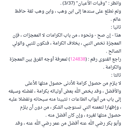
وانظر : "وفيات الأعيان" (3/37) .
ولم نطلع على سندها إلى ابن وهب ، وابن وهب ثقة حافظ
عالم .
ثانيا :
هذا - إن صح - ونحوه ، من باب الكرامات لا المعجزات ، فإن
المعجزة تخص النبي ، بخلاف الكرامة ، فتكون للنبي والولي
الصالح .
راجع الفتوى رقم : (
124838
) لمعرفة أوجه الفرق بين المعجزة
والكرامة .
ثالثا :
لا يلزم من حصول كرامة للأدنى حصول مثلها للأعلى
والأفضل ، وقد يخص الله بعض أوليائه بكرامة ، لفضله وسبقه
إلى باب من أبواب الطاعات ؛ تثبيتا منه سبحانه وتفضلا عليه
، وإظهارا لنعمته التي تستوجب الشكر ، من دون أن يلزم
حصول مثلها لغيره ، وإن كان أفضل منه .
وأبو بكر رضي الله عنه أفضل من عمر رضي الله عنه ، وقد