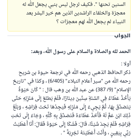
الستين تحتها ". فكيف لرجل ليس بنبي يجعل الله له
معجزة والخلفاء الراشدين الذين هم خير البشر بعد
النبياء لم يجعل الله لهم معجزات ؟
الجواب
الحمد لله والصلاة والسلام على رسول الله، وبعد:
أولا :
ذكر الحافظ الذهبي رحمه الله في ترجمة حيوة بن شريح
رحمه الله من "سير أعلام النبلاء" (6/405) ، وكذا في "تاريخ
الإسلام" (9/ 387) عن عبد الله بن وهب قال : " كَانَ حَيْوَةُ
يَأْخُذُ عَطَاءً فِي السَّنَةِ سِتِّينَ دِينَارًا، فَلَمْ يَطلعْ إِلَى مَنْزِلِهِ حَتَّى
يَتَصَدَّقَ بِهَا، ثُمَّ يَجِيءَ إِلَى مَنْزِلِهِ فَيَجِدُهَا تَحْتَ فِرَاشِهِ ، وَبَلَغَ
ذَلِكَ ابْنَ عَمٍّ لَهُ فَأَخَذَ عَطَاءَهُ فَتَصَدَّقَ بِهِ كُلِّهِ ، وَجَاءَ إِلَى تَحْتِ
فِرَاشِهِ فَلَمْ يَجِدْ شَيْئًا، قَالَ: فَشَكَا إِلَى حَيْوَةَ فَقَالَ: أَنَا أَعْطَيْتُ
رَبِّي بِيَقِينٍ ، وَأَنْتَ أَعْطَيْتَهُ تَجْرِبَةً " .