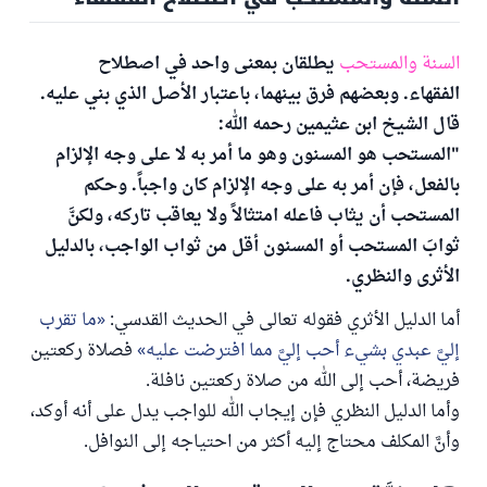
السنة والمستحب
يطلقان بمعنى واحد في اصطلاح
الفقهاء. وبعضهم فرق بينهما، باعتبار الأصل الذي بني عليه.
قال الشيخ ابن عثيمين رحمه الله:
"المستحب هو المسنون وهو ما أمر به لا على وجه الإلزام
بالفعل، فإن أمر به على وجه الإلزام كان واجباً. وحكم
المستحب أن يثاب فاعله امتثالاً ولا يعاقب تاركه، ولكنَّ
ثوابَ المستحب أو المسنون أقل من ثواب الواجب، بالدليل
الأثرى والنظري.
أما الدليل الأثري فقوله تعالى في الحديث القدسي:
ما تقرب
إليَّ عبدي بشيء أحب إليَّ مما افترضت عليه
فصلاة ركعتين
فريضة، أحب إلى الله من صلاة ركعتين نافلة.
وأما الدليل النظري فإن إيجاب الله للواجب يدل على أنه أوكد،
وأنَّ المكلف محتاج إليه أكثر من احتياجه إلى النوافل.