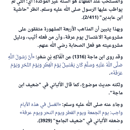
والمستحب عند الفقهاء هو السنة غير المؤكدة؛ أي: التي لم
يواظب عليها الرسول صلى الله عليه وسلم. انظر "حاشية
ابن عابدين" (2/411).
وبهذا يتبين أن المذاهب الأربعة المشهورة متفقون على
مشروعية الاغتسال يوم عرفة، وأن من فعله أثيب، ودليل
مشروعيته هو فعل الصحابة رضي الله عنهم.
وقد روى ابن ماجة (1316) عن الْفَاكِهِ بْنِ سَعْدٍ:
أَنَّ رَسُولَ اللَّهِ
صَلَّى اللهُ عَلَيْهِ وَسَلَّمَ كَانَ يَغْتَسِلُ يَوْمَ الْفِطْرِ وَيَوْمَ النَّحْرِ وَيَوْمَ
عَرَفَةَ
.
ولكنه حديث موضوع، كما قال الألباني في "ضعيف ابن
ماجة".
وجاء عنه صلى الله عليه وسلم:
الغسل في هذه الأيام
واجب: يوم الجمعة ويوم الفطر ويوم النحر ويوم عرفة
وضعفه الألباني في "ضعيف الجامع" (3929).