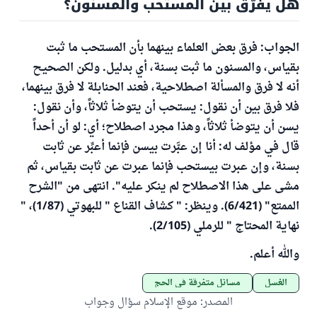
هل يفرَّق بين المستحب والمسنون؟
الجواب: فرق بعض العلماء بينهما بأن المستحب ما ثبت
بقياس، والمسنون ما ثبت بسنة، أي بدليل. ولكن الصحيح
أنه لا فرق والمسألة اصطلاحية، فعند الحنابلة لا فرق بينهما،
فلا فرق بين أن نقول: يستحب أن يتوضأ ثلاثاً، وأن نقول:
يسن أن يتوضأ ثلاثاً، وهذا مجرد اصطلاح؛ أي: لو أن أحداً
قال في مؤلف له: أنا إن عبَّرت بيسن فإنما أعبِّر عن ثابت
بسنة، وإن عبرت بيستحب فإنما عبرت عن ثابت بقياس، ثم
مشى على هذا الاصطلاح لم ينكر عليه". انتهى من "الشرح
الممتع" (6/421). وينظر: " كشاف القناع " للبهوتي (1/87)، "
نهاية المحتاج " للرملي (2/105).
والله أعلم.
الغسل
مسائل متفرقة في الحج
المصدر
:
موقع الإسلام سؤال وجواب