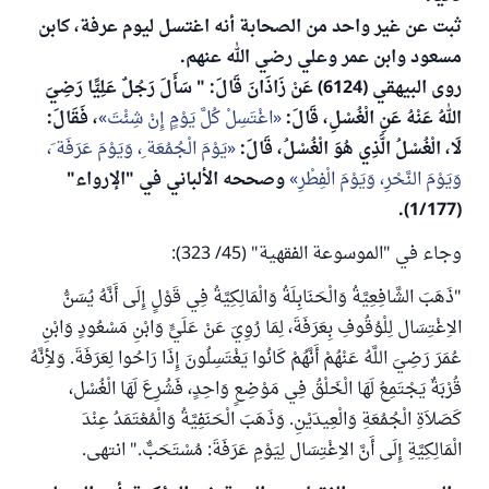
ثبت عن غير واحد من الصحابة أنه اغتسل ليوم عرفة، كابن
مسعود وابن عمر وعلي رضي الله عنهم.
روى البيهقي (6124) عَنْ زَاذَانَ قَالَ: " سَأَلَ رَجُلٌ عَلِيًّا رَضِيَ
اللهُ عَنْهُ عَنِ الْغُسْلِ، قَالَ:
اغْتَسِلْ كُلَّ يَوْمٍ إِنْ شِئْتَ
، فَقَالَ:
لَا، الْغُسْلُ الَّذِي هُوَ الْغُسْلُ، قَالَ:
يَوْمَ الْجُمُعَة ِ، وَيَوْمَ عَرَفَة َ،
وَيَوْمَ النَّحْرِ، وَيَوْمَ الْفِطْرِ
وصححه الألباني في "الإرواء"
(1/177).
وجاء في "الموسوعة الفقهية" (45/ 323):
"ذَهَبَ الشَّافِعِيَّةُ وَالْحَنَابِلَةُ وَالْمَالِكِيَّةُ فِي قَوْلٍ إِلَى أَنَّهُ يُسَنُّ
الاِغْتِسَال لِلْوُقُوفِ بِعَرَفَةَ، لِمَا رُوِيَ عَنْ عَلَيٍّ وَابْنِ مَسْعُودٍ وَابْنِ
عُمَرَ رَضِيَ اللَّهُ عَنْهُمْ أَنَّهُمْ كَانُوا يَغْتَسِلُونَ إِذَا رَاحُوا لِعَرَفَةَ. وَلأِنَّهُ
قُرْبَةٌ يَجْتَمِعُ لَهَا الْخَلْقُ فِي مَوْضِعٍ وَاحِدٍ، فَشُرِعَ لَهَا الْغُسْل،
كَصَلاَةِ الْجُمُعَةِ وَالْعِيدَيْنِ. وَذَهَبَ الْحَنَفِيَّةُ وَالْمُعْتَمَدُ عِنْدَ
الْمَالِكِيَّةِ إِلَى أَنَّ الاِغْتِسَال لِيَوْمِ عَرَفَةَ: مُسْتَحَبٌّ." انتهى.