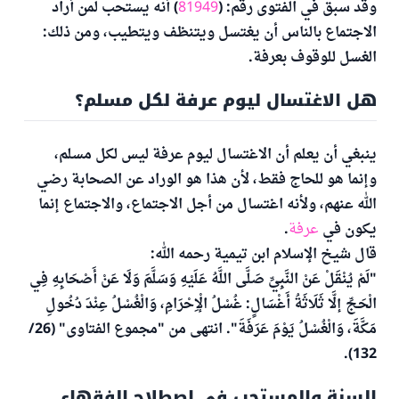
وقد سبق في الفتوى رقم: (
81949
) أنه يستحب لمن أراد
الاجتماع بالناس أن يغتسل ويتنظف ويتطيب، ومن ذلك:
الغسل للوقوف بعرفة.
هل الاغتسال ليوم عرفة لكل مسلم؟
ينبغي أن يعلم أن الاغتسال ليوم عرفة ليس لكل مسلم،
وإنما هو للحاج فقط، لأن هذا هو الوراد عن الصحابة رضي
الله عنهم، ولأنه اغتسال من أجل الاجتماع، والاجتماع إنما
يكون في
عرفة
.
قال شيخ الإسلام ابن تيمية رحمه الله:
"لَمْ يُنْقَلْ عَنْ النَّبِيِّ صَلَّى اللَّهُ عَلَيْهِ وَسَلَّمَ وَلَا عَنْ أَصْحَابِهِ فِي
الْحَجِّ إلَّا ثَلَاثَةُ أَغْسَالٍ: غُسْلُ الْإِحْرَامِ، وَالْغُسْلُ عِنْدَ دُخُولِ
مَكَّةَ، وَالْغُسْلُ يَوْمَ عَرَفَةَ". انتهى من "مجموع الفتاوى" (26/
132).
السنة والمستحب في اصطلاح الفقهاء