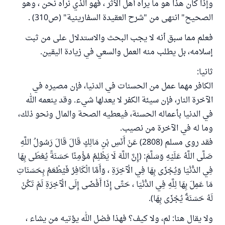
وإذا كان هذا هو ما يراه أهل الأثر ، فهو الذي نراه نحن ، وهو
الصحيح" انتهى من "شرح العقيدة السفارينية" (ص310) .
فعلم مما سبق أنه لا يجب البحث والاستدلال على من ثبت
إسلامه، بل يطلب منه العمل والسعي في زيادة اليقين.
ثانيا:
الكافر مهما عمل من الحسنات في الدنيا، فإن مصيره في
الآخرة النار، فإن سيئة الكفر لا يعدلها شيء. وقد ينعمه الله
في الدنيا بأعماله الحسنة، فيعطيه الصحة والمال ونحو ذلك،
وما له في الآخرة من نصيب.
فقد روى مسلم (2808) عَنْ أَنَسِ بْنِ مَالِكٍ قَالَ قَالَ رَسُولُ اللَّهِ
صَلَّى اللَّهُ عَلَيْهِ وَسَلَّمَ: (إِنَّ اللَّهَ لَا يَظْلِمُ مُؤْمِنًا حَسَنَةً يُعْطَى بِهَا
فِي الدُّنْيَا وَيُجْزَى بِهَا فِي الْآخِرَةِ ، وَأَمَّا الْكَافِرُ فَيُطْعَمُ بِحَسَنَاتِ
مَا عَمِلَ بِهَا لِلَّهِ فِي الدُّنْيَا ، حَتَّى إِذَا أَفْضَى إِلَى الْآخِرَةِ لَمْ تَكُنْ
لَهُ حَسَنَةٌ يُجْزَى بِهَا).
ولا يقال هنا: لم، ولا كيف؟ فهذا فضل الله يؤتيه من يشاء ،