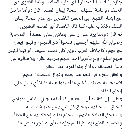
جازم بذلك ، إذ المختار الذي عليه السلف ، وأئمة الفتوى من
الخلف ، وعامة الفقهاء ، صحة إيمان المقلد ، قال : وأما ما نقل
عن الإمام الشيخ أبي الحسن الأشعري من عدم صحة إيمان
المقلد ، فكذب عليه كما قاله الأستاذ أبو القاسم القشيري .
ثم قال : ومما يرد على زاعمي بطلان إيمان المقلد أن الصحابة
رضوان الله عليهم أجمعين فتحوا أكثر العجم ، وقبلوا إيمان
عوامهم ، كأجلاف العرب ، وإن كان تحت السيف ، أو تبعا لكبير
منهم أسلم ، ولم يأمروا أحدا منهم بترديد نظر ، ولا سألوه عن
دليل تصديقه ، ولا أرجئوا أمره حتى ينظر.
والعقل يجزم في نحو هذا بعدم وقوع الاستدلال منهم
لاستحالته حينئذ ، فكان ما أطبقوا عليه دليلا أي دليل على
إيمان المقلد .
وقال : إن التقليد أن يسمع من نشأ بقمة جبلٍ ، الناسَ يقولون :
للخلق رب خلقهم ، وخلق كل شيء من غير شريك له ،
ويستحق العبادة عليهم ، فيجزم بذلك إجلالا لهم عن الخطأ ،
وتحسينا للظن بهم ، فإذا تم جزمه ، بأن لم يُجِز نقيض ما