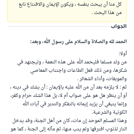
كل منا أن يبحث بنفسه ، ويكون الإيمان والاقتناع نابع
من هذا البحث .
الجواب
الحمد لله والصلاة والسلام على رسول الله، وبعد:
أولا:
من ولد مسلما فليحمد الله على هذه النعمة ، وليجتهد في
شكرها، ومن ذلك فعل الطاعات واجتناب المعاصي
والموبقات، وأداء الشعائر .
ثم : لا يلزمه بعد أن من الله عليه بالإيمان : أن يشك في دينه ،
أو أن ينظر هل هو على صواب أم لا، بل هذا الشك حرام وكفر،
وإنما ينبغي أن يزيد إيمانه بالتفكر والتدبر في آيات الله
الكونية والشرعية.
وهذا المسلم الموحد إن مات، كان من أهل الجنة، وقد يدخل
النار لذنوب اقترفها ولم يتب منها، ثم مآله إلى الجنة ، كما هو