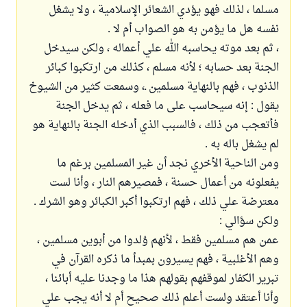
مسلما ، لذلك فهو يؤدي الشعائر الإسلامية ، ولا يشغل
نفسه هل ما يؤمن به هو الصواب أم لا .
، ثم بعد موته يحاسبه الله علي أعماله ، ولكن سيدخل
الجنة بعد حسابه ؛ لأنه مسلم ، كذلك من ارتكبوا كبائر
الذنوب ، فهم بالنهاية مسلمين ـ، وسمعت كثير من الشيوخ
يقول : إنه سيحاسب على ما فعله ، ثم يدخل الجنة
فأتعجب من ذلك ، فالسبب الذي أدخله الجنة بالنهاية هو
لم يشغل باله به .
ومن الناحية الأخري نجد أن غير المسلمين برغم ما
يفعلونه من أعمال حسنة ، فمصيرهم النار ، وأنا لست
معترضة علي ذلك ، فهم ارتكبوا أكبر الكبائر وهو الشرك .
ولكن سؤالي :
عمن هم مسلمين فقط ، لأنهم وُلدوا من أبوين مسلمين ،
وهم الأغلبية ، فهم يسيرون بمبدأ ما ذكره القرآن في
تبرير الكفار لموقفهم بقولهم هذا ما وجدنا عليه أبائنا ،
وأنا أعتقد ولست أعلم ذلك صحيح أم لا أنه يجب علي