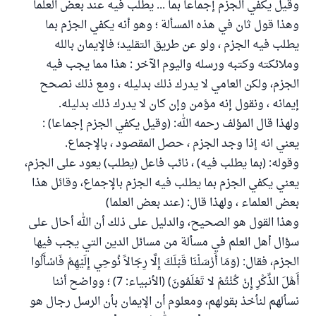
وقيل يكفي الجزم إجماعاً بما ... يطلب فيه عند بعض العلما
وهذا قول ثان في هذه المسألة ؛ وهو أنه يكفي الجزم بما
يطلب فيه الجزم ، ولو عن طريق التقليد؛ فالإيمان بالله
وملائكته وكتبه ورسله واليوم الآخر : هذا مما يجب فيه
الجزم، ولكن العامي لا يدرك ذلك بدليله ، ومع ذلك نصحح
إيمانه ، ونقول إنه مؤمن وإن كان لا يدرك ذلك بدليله.
ولهذا قال المؤلف رحمه الله: (وقيل يكفي الجزم إجماعا) :
يعني انه إذا وجد الجزم ، حصل المقصود ، بالإجماع.
وقوله: (بما يطلب فيه) ، نائب فاعل (يطلب) يعود على الجزم،
يعني يكفي الجزم بما يطلب فيه الجزم بالإجماع، وقائل هذا
بعض العلماء ، ولهذا قال: (عند بعض العلما)
وهذا القول هو الصحيح، والدليل على ذلك أن الله أحال على
سؤال أهل العلم في مسألة من مسائل الدين التي يجب فيها
الجزم، فقال: (وَمَا أَرْسَلْنَا قَبْلَكَ إِلَّا رِجَالاً نُوحِي إِلَيْهِمْ فَاسْأَلُوا
أَهْلَ الذِّكْرِ إِنْ كُنْتُمْ لا تَعْلَمُونَ) (الأنبياء: 7) ؛ وواضح أننا
نسألهم لنأخذ بقولهم، ومعلوم أن الإيمان بأن الرسل رجال هو