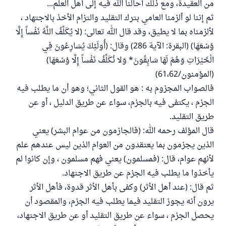
من العقيدة، ومع ذلك أحالنا الله فيه إلى أهل العلم...
ثم إننا لو ألزمنا العامي بترك التقليد والتزام الأخذ بالاجتهاد ،
لألزمناه بما لا يطيق، وقد قال الله تعالى: (لا يُكَلِّفُ اللَّهُ نَفْساً إِلَّا
وُسْعَهَا) (البقرة: الآية 286) وقال: (أُولَئِكَ يُسَارِعُونَ فِي
الْخَيْرَاتِ وَهُمْ لَهَا سَابِقُونَ* وَلا نُكَلِّفُ نَفْساً إِلَّا وُسْعَهَا)
(المؤمنون/61،62)
فالصواب المجزوم به : هو القول الثاني؛ وهو أن ما يطلب فيه
الجزم ، يكتفى فيه بالجزم، سواء عن طريق الدليل ، أو عن
طريق التقليد.
قال المؤلف رحمه الله: (فالجازمون من عوام البشر) يعني
الذين يجزمون بما يعتقدون من العوام الذين ليس عندهم علم
لأنهم عوام، قال: (فمسلمون) يعني فهم مسلمون ، وإن كانوا لم
يأخذوا ما يطلب فيه الجزم عن طريق الاجتهاد.
ثم قال: (عند أهل الأثر) وكفى بأهل الأثر قدوة، فأهل الأثر
يرون أنه يجوز التقليد فيما يطلب فيه الجزم، والمقصود أن
يحصل الجزم ، سواء عن طريق التقليد أو عن طريق الاجتهاد،