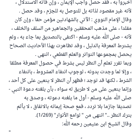
أخبروا به ، فقد حصل واجب الإيمان ، وإن فاته الاستدلال ،
لأنه غير مقصود لذاته بل للتوصل به للجزم ، وقد حصل .
وقال الإمام النووي : الآتي بالشهادتين مؤمن حقا ، وإن كان
مقلدا ، على مذهب المحققين والجماهير من السلف والخلف ،
لأنه - صلى الله عليه وسلم - اكتفى بالتصديق بما جاء به ، ولم
يشترط المعرفة بالدليل ، وقد تظاهرت بهذا الأحاديث الصحاح
يحصل بمجموعها التواتر والعلم القطعي ، انتهى .
وبما تقرر تعلم أن النظر ليس بشرط في حصول المعرفة مطلقا
، وإلا لما وجدت بدونه ، لوجوب انتفاء المشروط ، بانتفاء
الشرط ، لكنها قد توجد ؛ فظهر أن النظر لا يتعين على كل أحد ،
وإنما يتعين على من لا طريق له سواه ، بأن بلغته دعوة النبي -
صلى الله عليه وسلم - أول ما بلغته دعوته ، وصدق به
تصديقا جازما بلا تردد ، فمع صحة إيمانه بالاتفاق ، لا يأثم
بترك النظر .." انتهى من " لوامع الأنوار" (1/269).
وقال الشيخ ابن عثيمين رحمه الله:
"