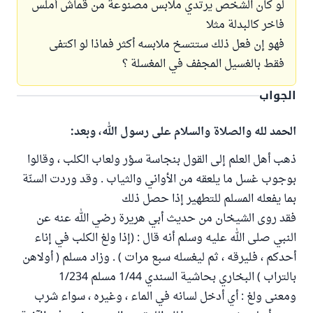
لو كان الشخص يرتدي ملابس مصنوعة من قماش أملس
فاخر كالبدلة مثلا
فهو إن فعل ذلك ستتسخ ملابسه أكثر فماذا لو اكتفى
فقط بالغسيل المجفف في المغسلة ؟
الجواب
الحمد لله والصلاة والسلام على رسول الله، وبعد:
ذهب أهل العلم إلى القول بنجاسة سؤر ولعاب الكلب ، وقالوا
بوجوب غسل ما يلعقه من الأواني والثياب . وقد وردت السنّة
بما يفعله المسلم للتطهير إذا حصل ذلك
فقد روى الشيخان من حديث أبي هريرة رضي الله عنه عن
النبي صلى الله عليه وسلم أنه قال : (إذا ولغ الكلب في إناء
أحدكم ، فليرقه ، ثم ليغسله سبع مرات ) . وزاد مسلم ( أولاهن
بالتراب ) البخاري بحاشية السندي 1/44 مسلم 1/234
ومعنى ولغ : أي أدخل لسانه في الماء ، وغيره ، سواء شرب