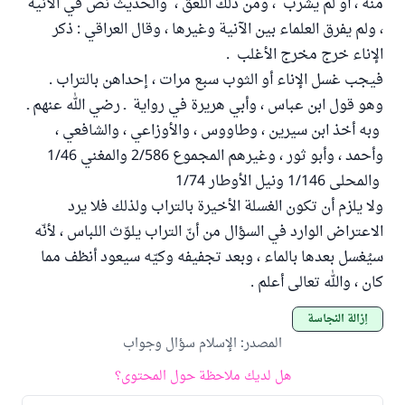
منه ، أو لم يشرب ، ومن ذلك اللعق ، والحديث نص في الآنية
، ولم يفرق العلماء بين الآنية وغيرها ، وقال العراقي : ذكر
الإناء خرج مخرج الأغلب .
فيجب غسل الإناء أو الثوب سبع مرات ، إحداهن بالتراب .
وهو قول ابن عباس ، وأبي هريرة في رواية ـ رضي الله عنهم ـ
وبه أخذ ابن سيرين ، وطاووس ، والأوزاعي ، والشافعي ،
وأحمد ، وأبو ثور ، وغيرهم المجموع 2/586 والمغني 1/46
والمحلى 1/146 ونيل الأوطار 1/74
ولا يلزم أن تكون الغسلة الأخيرة بالتراب ولذلك فلا يرد
الاعتراض الوارد في السؤال من أنّ التراب يلوّث اللباس ، لأنّه
سيُغسل بعدها بالماء ، وبعد تجفيفه وكيّه سيعود أنظف مما
كان ، والله تعالى أعلم .
إزالة النجاسة
المصدر
:
الإسلام سؤال وجواب
هل لديك ملاحظة حول المحتوى؟