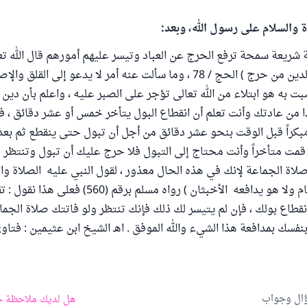
ة والسلام على رسول الله، وبعد:
ة شريعة سمحة ترفع الحرج عن العباد وتيسر عليهم أمورهم قال الله تعا
جعل عليكم في الدين من حرج ) الحج / 78 ، وما سألت عنه أمر لا يدعو إلى الق
ت به هو ابتلاء من الله تعالى تؤجر على الصبر عليه ، واعلم بأن دين 
ا من عادتك وأنت تعلم أن انقطاع البول يتأخر خمس أو عشر دقائق ، فإ
بكراً قبل الوقت بنحو عشر دقائق من أجل أن تبول حتى ينقطع ثم بعد
قمت متأخراً وأنت محتاج إلى التبول فلا حرج عليك أن تبول وتنتظر
لاة الجماعة لإنك في هذه الحال معذور ، لقول النبي عليه الصلاة والسل
صلاة بحضرة طعام ولا هو يدافعه الأخبثان ) رواه مسلم بر
لانقطاع بولك ، فإن لم يتيسر لك ذلك فإنك تنتظر ولو فاتتك صلاة الجم
سك بمدافعة هذا الشيء والله الموفق . اهـ الشيخ ابن عثيمين : فتاوى 
ؤال وجواب
هل لديك ملاحظة ح