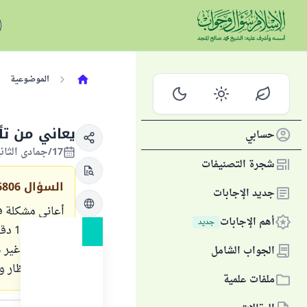
الموضوعية
يعاني من تأ
حسابي
17/جمادى الثانية/1423 الموافق 26/أغسطس/2002
شجرة التصنيفات
السؤال
6806
جديد الإجابات
أهم الإجابات
جديد
البول في غير ه
الجواب الشامل
علي الانتظار 
ملفات علمية
الجواب