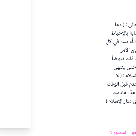
لى : ( وما
لق والإصابة بالإحباط
الله يسر في كل
ن الأمر
 ذلك تتوضأ
 حتى ينتهي
ام : ( لا
قم (560) فعلى هذا نقول : تقدم قبل الوقت
اعة ، مادمت
منار الإسلام (
ول المحتوى؟