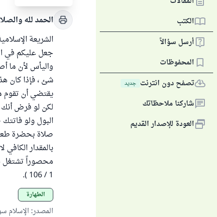
المقالات
الحمد لله والصلا
الكتب
الشريعة الإسلامي
أرسل سؤالاً
المحفوظات
واليأس لأن ما أصب
شئ ، فإذا كان هذ
تصفح دون انترنت
جديد
يقتضي أن تقوم م
شاركنا ملاحظاتك
لكن لو فرض أنك 
البول ولو فاتتك ص
العودة للإصدار القديم
بالمقدار الكافي 
محصوراً تشتغل بنف
1 / 106 ).
الطهارة
المصدر
:
الإسلام س