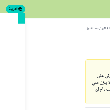
العربية
ع البول بعد التبول
أو 10 دقائق ، مما يجبرني على
 ، وكذلك فأنا أؤخر الصلاة 20 دقيقة ، ولا ينزل مني
 ، أم أن