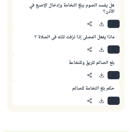
هل يفسد الصوم ببلغ النخامة وإدخال الإصبع في
الأذن؟
ماذا يفعل المصلي إذا نزفت لثته في الصلاة ؟
بلع الصائم للريق وللنخاعة
حكم بلع النخامة للصائم