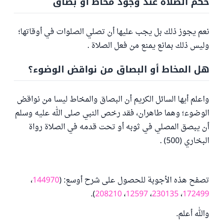
حكم الصلاة عند وجود مخاط أو بصاق
نعم يجوز ذلك بل يجب عليها أن تصلي الصلوات في أوقاتها؛
وليس ذلك بمانع يمنع من فعل الصلاة .
هل المخاط أو البصاق من نواقض الوضوء؟
واعلم أيها السائل الكريم أن البصاق والمخاط ليسا من نواقض
الوضوء؛ وهما طاهران، فقد رخص النبي صلى الله عليه وسلم
أن يبصق المصلي في ثوبه أو تحت قدمه في الصلاة رواة
البخاري (500) .
تصفح هذه الأجوبة للحصول على شرح أوسع: (
144970
،
).
208210
،
12597
،
230135
،
172499
والله أعلم.