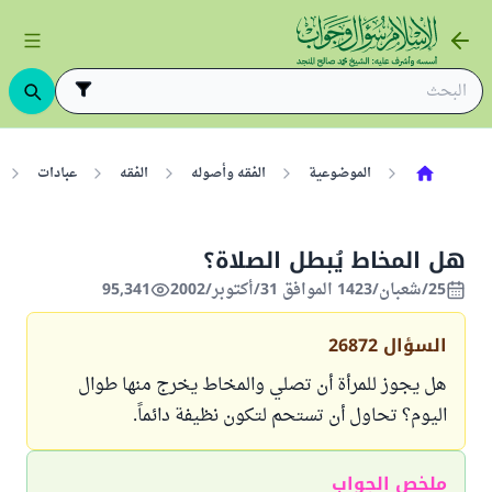
الموضوعية
الفقه وأصوله
الفقه
عبادات
هل المخاط يُبطل الصلاة؟
25/شعبان/1423 الموافق 31/أكتوبر/2002
95,341
السؤال
26872
هل يجوز للمرأة أن تصلي والمخاط يخرج منها طوال
اليوم؟ تحاول أن تستحم لتكون نظيفة دائماً.
ملخص الجواب