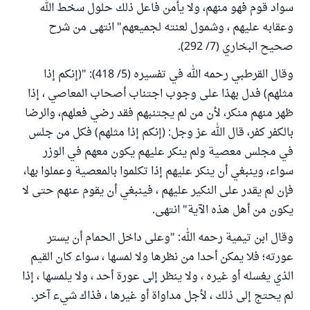
سواد قوم فهو منهم، ولا يأمن فاعل ذلك حلول سخط الله
وعقابه عليهم ، وشمول لعنته لجميعهم" انتهى من شرح
صحيح البخاري (7/ 292).
وقال القرطبي رحمه الله في تفسيره (5/ 418): "(إنكم إذا
مثلهم) فدل بهذا على وجوب اجتناب أصحاب المعاصي ، إذا
ظهر منهم منكر، لأن من لم يجتنبهم فقد رضي فعلهم، والرضا
بالكفر كفر، قال الله عز وجل: (إنكم إذا مثلهم) فكل من جلس
في مجلس معصية ولم ينكر عليهم يكون معهم في الوزر
سواء، وينبغي أن ينكر عليهم إذا تكلموا بالمعصية وعملوا بها،
فإن لم يقدر على النكير عليهم ، فينبغي أن يقوم عنهم حتى لا
يكون من أهل هذه الآية" انتهى.
وقال ابن تيمية رحمه الله: "وعلى داخل الحمام أن يستر
عورته؛ فلا يمكن أحدا من نظرها ولا لمسها ، سواء كان القيم
الذي يغسله أو غيره ، ولا ينظر إلى عورة أحد ، ولا يلمسها ، إذا
لم يحتج إلى ذلك ، لأجل مداواة أو غيرها ، فذاك شيء آخر.