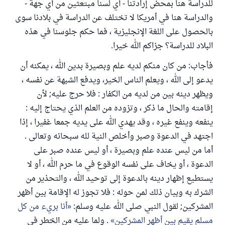
للدراسة هنا بمحض إرادتنا - أي لسنا مبتعثين من أي جهة -
والدراسة هنا في أمريكا لا تختلف عن الدراسة في بلادنا سوى
بالحصول على اللغة الإنجليزية ، فما حكم جلوسنا في هذه
البلاد للدراسة؟ جزاكم الله خيرا.
فأجاب: من كان منكم لديه علم وبصيرة بدين الله ، يمكنه أن
يدعو إلى الله ، ويعلم الناس الخير، ويدفع الشبهة عن نفسه ،
ويظهر دينه بين من لديه من الكفار : فلا حرج عليه; لأن
إقامته والحال ما ذكر ، وتزوده من العلم الذي يحتاج إليه :
ينفعه وينفع غيره ، وقد يهدي الله على يديه جمعا غفيرا ، إذا
اجتهد في الدعوة وصبر وأخلص النية لله سبحانه وتعالى .
أما من ليس عنده علم وبصيرة ، أو ليس عنده صبر على
الدعوة ، أو يخاف على نفسه الوقوع في ما حرم الله ، أو لا
يستطيع إظهار دينه بالدعوة إلى توحيد الله ، والتحذير من
الشرك به وبيان ذلك لمن حوله : فلا تجوز له الإقامة بين أظهر
المشركين; لقول النبي صلى الله عليه وسلم:
أنا بريء من كل
مسلم يقيم بين أظهر المشركين
. ولما عليه من الخطر في