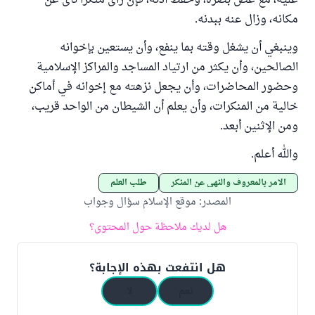
عليه، مع غض بصره، وحفظ أذنه، فإن رأى منكرا نأى عن
مكانه، وزال عنه ببدنه.
وينبغي أن يشغل وقته بما ينفع، وأن يستعين بإخوانه
الصالحين، وأن يكثر من ارتياد المساجد والمراكز الإسلامية
وحضور المحاضرات، وأن يجعل نزهته مع إخوانه في أماكن
خالية من المنكرات، وأن يعلم أن الشيطان من الواحد قريب،
ومن الإثنين أبعد.
والله أعلم.
الأمر بالمعروف والنهي عن المنكر
طلب العلم
المصدر
:
موقع الإسلام سؤال وجواب
هل لديك ملاحظة حول المحتوى؟
هل انتفعت بهذه الإجابة؟
نعم
لا