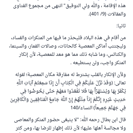
هذه الإقامة ، والله ولي التوفيق" انتهى من مجموع الفتاوى
والمقالات (9/ 401).
ثانيا:
من أقام في هذه البلاد فليحذر ما فيها من المنكرات والفساد،
وليجتنب أماكن المعصية كالحانات، وصالات القمار، والسينما،
والكنائس، وما شابه ذلك مما هو معد للمعصية، لأن إنكار
المنكر واجب، ولن يستطيعه .
ولأن الإنكار بالقلب يشترط له مفارقة مكان المعصية؛ لقوله
تعالى: (وَقَدْ نَزَّلَ عَلَيْكُمْ فِي الْكِتَابِ أَنْ إِذَا سَمِعْتُمْ آيَاتِ اللَّهِ
يُكْفَرُ بِهَا وَيُسْتَهْزَأُ بِهَا فَلا تَقْعُدُوا مَعَهُمْ حَتَّى يَخُوضُوا فِي
حَدِيثٍ غَيْرِهِ إِنَّكُمْ إِذاً مِثْلُهُمْ إِنَّ اللَّهَ جَامِعُ الْمُنَافِقِينَ وَالْكَافِرِينَ
فِي جَهَنَّمَ جَمِيعاً) النساء/140
قال ابن بطال رحمه الله: "لا ينبغى حضور المنكر والمعاصى
ولا مجالسة أهلها عليها؛ لأن ذلك إظهار للرضا بها، ومن كثر