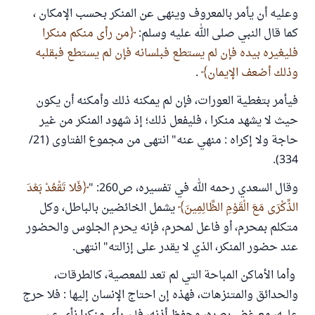
وعليه أن يأمر بالمعروف وينهى عن المنكر بحسب الإمكان ،
كما قال النبي صلى الله عليه وسلم:
من رأى منكم منكرا
فليغيره بيده فإن لم يستطع فبلسانه فإن لم يستطع فبقلبه
وذلك أضعف الإيمان
.
فيأمر بتغطية العورات، فإن لم يمكنه ذلك وأمكنه أن يكون
حيث لا يشهد منكرا ، فليفعل ذلك؛ إذ شهود المنكر من غير
حاجة ولا إكراه : منهي عنه" انتهى من مجموع الفتاوى (21/
334).
وقال السعدي رحمه الله في تفسيره، ص260: "
فَلا تَقْعُدْ بَعْدَ
الذِّكْرَى مَعَ الْقَوْمِ الظَّالِمِينَ
يشمل الخائضين بالباطل، وكل
متكلم بمحرم، أو فاعل لمحرم، فإنه يحرم الجلوس والحضور
عند حضور المنكر، الذي لا يقدر على إزالته" انتهى.
وأما الأماكن المباحة التي لم تعد للمعصية، كالطرقات،
والحدائق والمتنزهات، فهذه إن احتاج الإنسان إليها : فلا حرج