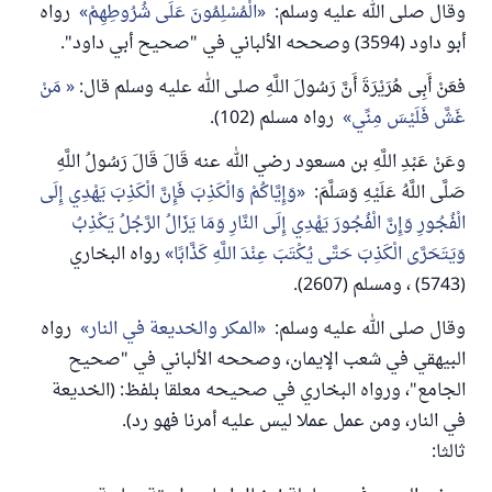
وقال صلى الله عليه وسلم:
الْمُسْلِمُونَ عَلَى شُرُوطِهِمْ
رواه
أبو داود (3594) وصححه الألباني في "صحيح أبي داود".
فعَنْ أَبِى هُرَيْرَةَ أَنَّ رَسُولَ اللَّهِ صلى الله عليه وسلم قال:
مَنْ
غَشَّ فَلَيْسَ مِنِّي
رواه مسلم (102).
وعَنْ عَبْدِ اللَّهِ بن مسعود رضي الله عنه قَالَ قَالَ رَسُولُ اللَّهِ
صَلَّى اللَّهُ عَلَيْهِ وَسَلَّمَ:
وَإِيَّاكُمْ وَالْكَذِبَ فَإِنَّ الْكَذِبَ يَهْدِي إِلَى
الْفُجُورِ وَإِنَّ الْفُجُورَ يَهْدِي إِلَى النَّارِ وَمَا يَزَالُ الرَّجُلُ يَكْذِبُ
وَيَتَحَرَّى الْكَذِبَ حَتَّى يُكْتَبَ عِنْدَ اللَّهِ كَذَّابًا
رواه البخاري
(5743) ، ومسلم (2607).
وقال صلى الله عليه وسلم:
المكر والخديعة في النار
رواه
البيهقي في شعب الإيمان، وصححه الألباني في "صحيح
الجامع"، ورواه البخاري في صحيحه معلقا بلفظ: (الخديعة
في النار، ومن عمل عملا ليس عليه أمرنا فهو رد).
ثالثا: