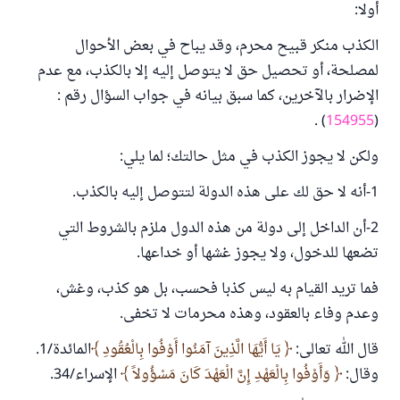
أولا:
الكذب منكر قبيح محرم، وقد يباح في بعض الأحوال
لمصلحة، أو تحصيل حق لا يتوصل إليه إلا بالكذب، مع عدم
الإضرار بالآخرين، كما سبق بيانه في جواب السؤال رقم :
) .
154955
(
ولكن لا يجوز الكذب في مثل حالتك؛ لما يلي:
1-أنه لا حق لك على هذه الدولة لتتوصل إليه بالكذب.
2-أن الداخل إلى دولة من هذه الدول ملزم بالشروط التي
تضعها للدخول، ولا يجوز غشها أو خداعها.
فما تريد القيام به ليس كذبا فحسب، بل هو كذب، وغش،
وعدم وفاء بالعقود، وهذه محرمات لا تخفى.
قال الله تعالى:
يَا أَيُّهَا الَّذِينَ آمَنُوا أَوْفُوا بِالْعُقُودِ
المائدة/1.
وقال:
وَأَوْفُوا بِالْعَهْدِ إِنَّ الْعَهْدَ كَانَ مَسْؤُولاً
الإسراء/34.